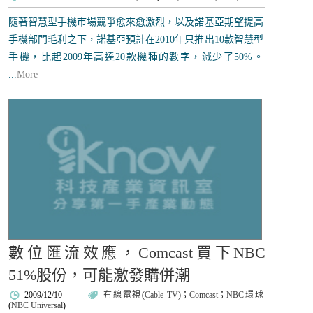
隨著智慧型手機市場競爭愈來愈激烈，以及諾基亞期望提高
手機部門毛利之下，諾基亞預計在2010年只推出10款智慧型
手機，比起2009年高達20款機種的數字，減少了50%。
...
More
數位匯流效應，Comcast買下NBC
51%股份，可能激發購併潮
2009/12/10
有線電視
(
Cable TV
)；
Comcast
；
NBC環球
(
NBC Universal
)