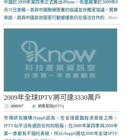
中國於2009年第四季正式推出iPhone，但是蘋果於2009年8
月31日宣稱，其與中國聯網簽署的協議並非獨家協議。簡單
來說，其與中國其他兩家行動營運商仍在接洽合作的...
More
2009年全球IPTV將可達3330萬戶
2009/9/7
網路電視
(
IPTV
)
市場研究機構iSuppli認為，在全球面臨經濟衰退之際，
IPTV似乎沒有遇到任何的阻礙，在2008年第四季與2009年
第一季都有不錯的表現。所以iSuppli預估2009年全球IPTV