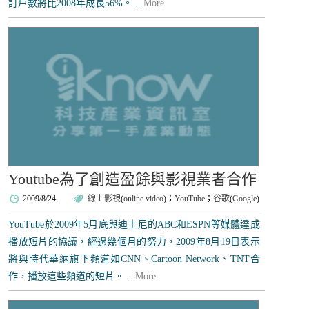
訂戶數將比2008年成長56%。 ...
More
Youtube為了創造盈餘與影視業者合作
2009/8/24
線上影視
(
online video
)；
YouTube
；
谷歌
(
Google
)
YouTube於2009年5月底與迪士尼的ABC和ESPN等媒體達成
播放短片的協議，經過幾個月的努力，2009年8月19日表示
將與時代華納旗下頻道如CNN、Cartoon Network、TNT合
作，播放這些頻道的短片。 ...
More