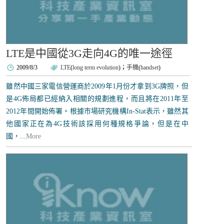
LTE是中國從3G走向4G的唯一途徑
2009/8/3
LTE
(
long term evolution
)；
手機
(
handset
)
雖然中國三家電信營運商於2009年1月份才拿到3G牌照，但
是4G佈局都已經納入相關的規劃進程，而且將在2011年至
2012年間開始佈署。根據市場研究機構In-Stat表示，雖然其
他國家正在為4G技術該採用何種規格爭論，但是在中
國，...
More