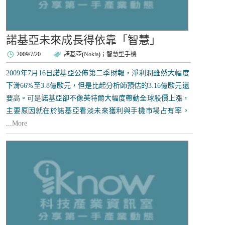
諾基亞未來成長得依靠「智慧」
2009/7/20
諾基亞
(
Nokia
)；
智慧型手機
2009年7月16日諾基亞公佈第二季財報，淨利潤雖然大幅度
下滑66%至3.8億歐元，但是比起分析師預估的3.16億歐元還
要高。可是諾基亞卻不像英特爾大幅度帶動全球股價上漲，
主要原因就在於諾基亞看淡未來獲利與手機市場占有率。
...
More