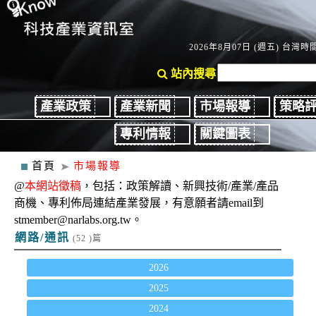
2026年8月07日 (週五) 台灣時間：
站內搜尋
產業政策
產業新聞
市場報導
策略
專利情報
關鍵圖表
首頁
市場報導
@
本網站徵稿
，包括：政策解讀、新興技術/產業/產品
商機、專利佈局連結產業發展，有意願者請email到
stmember@narlabs.org.tw。
網路/通訊
(52 )篇
2026
2025
2024