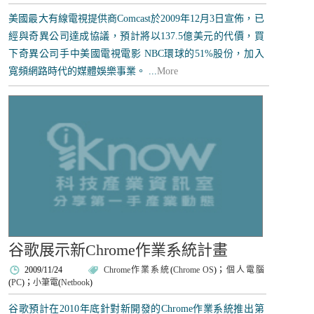
美國最大有線電視提供商Comcast於2009年12月3日宣佈，已
經與奇異公司達成協議，預計將以137.5億美元的代價，買
下奇異公司手中美國電視電影 NBC環球的51%股份，加入
寬頻網路時代的媒體娛樂事業。 ...
More
谷歌展示新Chrome作業系統計畫
2009/11/24
Chrome作業系統
(
Chrome OS
)；
個人電腦
(
PC
)；
小筆電
(
Netbook
)
谷歌預計在2010年底針對新開發的Chrome作業系統推出第