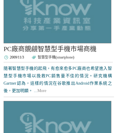
PC廠商覬覦智慧型手機市場商機
2009/11/3
智慧型手機
(
smartphone
)
隨著智慧型手機的起飛，有愈來愈多PC廠商也希望進入智
慧型手機市場以挽救PC銷售量不佳的情況。研究機構
Gartner認為，這樣的情況在谷歌推出Android作業系統之
後，更加明顯。 ...
More