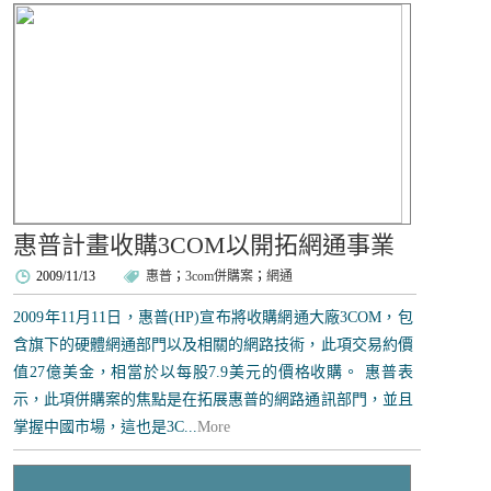
惠普計畫收購3COM以開拓網通事業
2009/11/13
惠普
；
3com併購案
；
網通
2009年11月11日，惠普(HP)宣布將收購網通大廠3COM，包
含旗下的硬體網通部門以及相關的網路技術，此項交易約價
值27億美金，相當於以每股7.9美元的價格收購。 惠普表
示，此項併購案的焦點是在拓展惠普的網路通訊部門，並且
掌握中國市場，這也是3C...
More