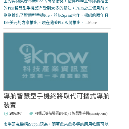
由於與蘋果發布新iPod的時間衝突，使得Palm宣佈即將推出
的Pixi智慧型手機沒有受到太多的關注。Palm於三個月前才
剛剛推出了智慧型手機Pre，並以Sprint合作，採綁約兩年且
199美元的方案推出。現在隨著Pixi即將推出，...
More
導航智慧型手機終將取代可攜式導航
裝置
2009/9/7
可攜式導航裝置
(
PND
)；
智慧型手機
(
smartphone
)
市場研究機構iSuppli認為，隨著愈來愈多導航應用軟體可以