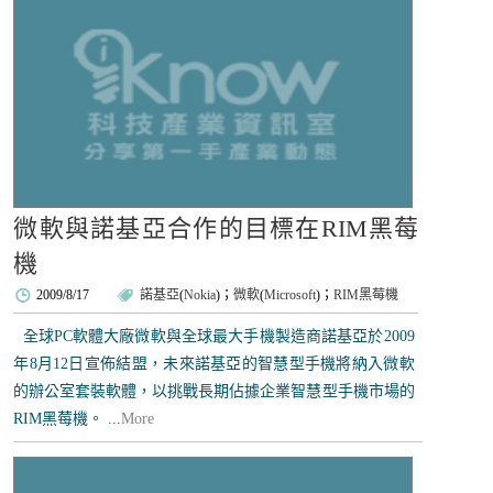
微軟與諾基亞合作的目標在RIM黑莓
機
2009/8/17
諾基亞
(
Nokia
)；
微軟
(
Microsoft
)；
RIM黑莓機
全球PC軟體大廠微軟與全球最大手機製造商諾基亞於2009
年8月12日宣佈結盟，未來諾基亞的智慧型手機將納入微軟
的辦公室套裝軟體，以挑戰長期佔據企業智慧型手機市場的
RIM黑莓機。 ...
More