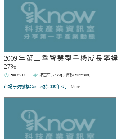
2009年第二季智慧型手機成長率達
27%
2009/8/17
諾基亞
(
Nokia
)；
微軟
(
Microsoft
)
市場研究機構Gartner於2009年8月...
More