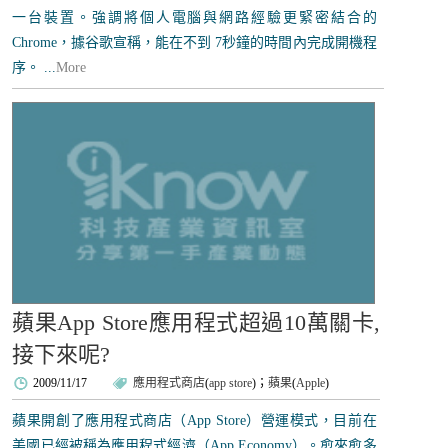
一台裝置。強調將個人電腦與網路經驗更緊密結合的
Chrome，據谷歌宣稱，能在不到 7秒鐘的時間內完成開機程
序。 ...
More
蘋果App Store應用程式超過10萬關卡,
接下來呢?
2009/11/17
應用程式商店
(
app store
)；
蘋果
(
Apple
)
蘋果開創了應用程式商店（App Store）營運模式，目前在
美國已經被稱為應用程式經濟（App Economy）。愈來愈多