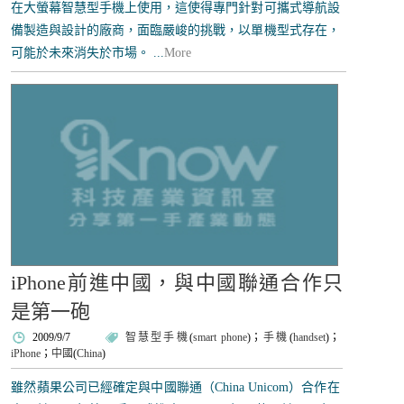
在大螢幕智慧型手機上使用，這使得專門針對可攜式導航設
備製造與設計的廠商，面臨嚴峻的挑戰，以單機型式存在，
可能於未來消失於市場。 ...
More
iPhone前進中國，與中國聯通合作只
是第一砲
2009/9/7
智慧型手機
(
smart phone
)；
手機
(
handset
)；
iPhone
；
中國
(
China
)
雖然蘋果公司已經確定與中國聯通（China Unicom）合作在