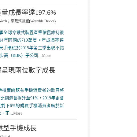
量成長率達197.6%
Watch
；
穿戴式裝置
(
Wearable Device
)
第三季全球穿戴式裝置產業依舊維持很
14年同期的710萬隻，年成長率達
小米手環也於2015年第三季出現不錯
（BBK）子公司...
More
機都呈現兩位數字成長
5年新手機賣給既有手機消費者的數目將
一比例還會提升至91%，2019年更會
球只剩下6%的購買手機消費者屬於新
正...
More
智慧型手機成長
度
(
India
)