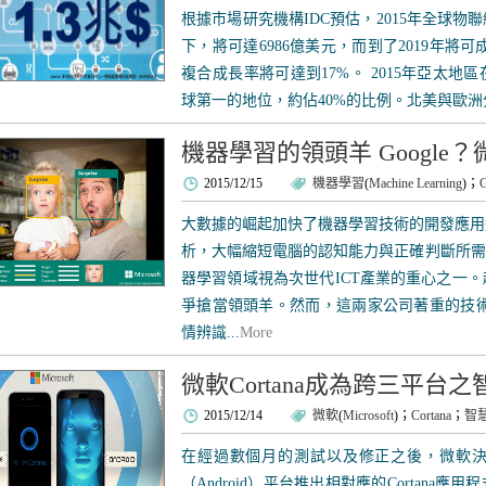
根據市場研究機構IDC預估，2015年全球
下，將可達6986億美元，而到了2019年將
複合成長率將可達到17%。 2015年亞太
球第一的地位，約佔40%的比例。北美與歐洲分
機器學習的領頭羊 Google
2015/12/15
機器學習
(
Machine Learning
)；
G
大數據的崛起加快了機器學習技術的開發應用
析，大幅縮短電腦的認知能力與正確判斷所需的
器學習領域視為次世代ICT產業的重心之一
爭搶當領頭羊。然而，這兩家公司著重的技術
情辨識...
More
微軟Cortana成為跨三平台
2015/12/14
微軟
(
Microsoft
)；
Cortana
；
智
在經過數個月的測試以及修正之後，微軟決定於
（Android）平台推出相對應的Cortana