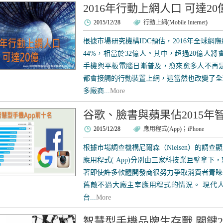
2016年行動上網人口 可達20
2015/12/28
行動上網
(
Mobile Internet
)
根據市場研究機構IDC預估，2016年全球
44%，相當於32億人。其中，超過20億人
手機與平板電腦日漸普及，愈來愈多人不再是
都會接觸的行動裝置上網，這當然也改變了全
多廠商...
More
谷歌、臉書與蘋果佔2015年
2015/12/28
應用程式
(
App
)；
iPhone
根據市場調查機構尼爾森（Nielsen）的調查
應用程式( App)分別由三家科技業巨擘拿
著即使許多軟體開發商很努力爭取消費者青睞
舊敵不過大廠主宰應用程式的情況。 現代
台...
More
智慧型手機品牌生存戰 關鍵20