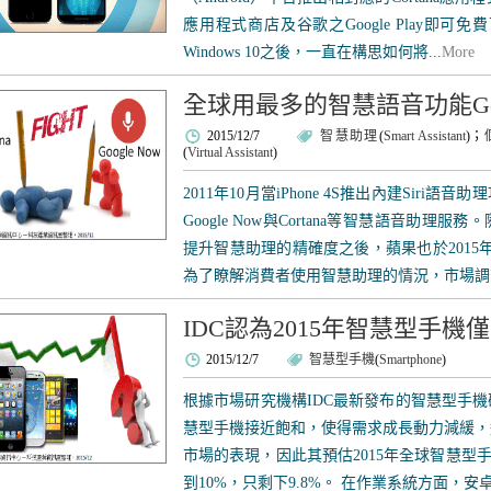
應用程式商店及谷歌之Google Play即
Windows 10之後，一直在構思如何將...
More
全球用最多的智慧語音功能Goog
2015/12/7
智慧助理
(
Smart Assistant
)；
(
Virtual Assistant
)
2011年10月當iPhone 4S推出內建Sir
Google Now與Cortana等智慧語音助
提升智慧助理的精確度之後，蘋果也於2015年
為了瞭解消費者使用智慧助理的情況，市場調查
IDC認為2015年智慧型手
2015/12/7
智慧型手機
(
Smartphone
)
根據市場研究機構IDC最新發布的智慧型手
慧型手機接近飽和，使得需求成長動力減緩，進
市場的表現，因此其預估2015年全球智慧型手
到10%，只剩下9.8%。 在作業系統方面，安卓