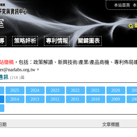
本站首頁
本
導
策略評析
專利情報
關鍵圖表
站徵稿
，包括：政策解讀、新興技術/產業/產品商機、專利佈局連
er@narlabs.org.tw。
通訊
(218 )篇
2025
2024
2023
2022
2021
2020
20
2014
2013
2012
2011
2010
2009
20
日期
文章標題