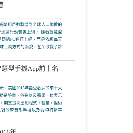
億
網際網路用戶數將達到全球人口總數的
將會透過行動裝置上網。 隨著智慧型
透過PC進行上網，而是依賴每天
球上網方式的面貌，甚至改變了許
智慧型手機App前十名
顯示，美國2015年最受歡迎的前十大
下，就是臉書、谷歌以及蘋果。這表示
，期望提高應用程式下載量，但仍
人對於智慧型手機以及各項行動平
16年