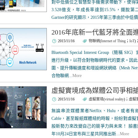
對中低價位之智慧型手機需求帶動下，使得
3.528億支，年成長率達到15.5%，擺
Gartner的研究顯示，2015年第三季由於中低價
2016年底新一代藍牙將全面
2015/11/16
物聯網
(
Internet of Thing
；
IoT
)
Bluetooth Special Interest Group
進行升級，以符合對物聯網時代的要求。因此
圍、提升傳輸速度和增設網狀網絡（Mesh Net
合物聯網...
More
虛擬實境成為媒體公司爭相
2015/11/16
虛擬實境
(
virtual reality
)；
虛擬
無論串流媒體業者Netflix、Hulu，或者有線電視
Cable，甚至報紙媒體紐約時報，紛紛對虛
股新勢力來改變自己的競爭力與未來！ 臉書旗下
年10月24日宣布與三星共同推出新...
More