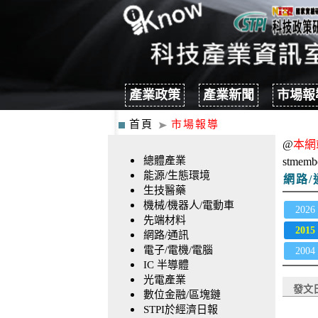
產業政策
產業新聞
市場報
首頁
市場報導
@
本網
總體產業
stmemb
能源/生態環境
網路/
生技醫藥
機械/機器人/電動車
2026
先端材料
2015
網路/通訊
電子/電機/電腦
2004
IC 半導體
光電產業
發文
數位金融/區塊鏈
STPI於經濟日報