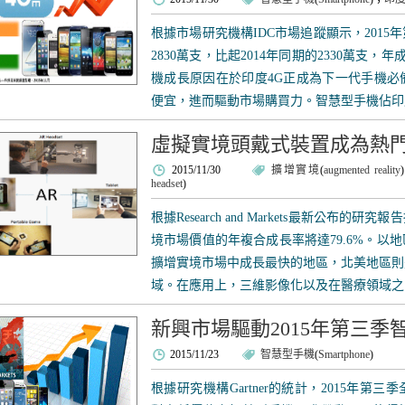
根據市場研究機構IDC市場追蹤顯示，201
2830萬支，比起2014年同期的2330萬支，
機成長原因在於印度4G正成為下一代手機必
便宜，進而驅動市場購買力。智慧型手機佔印度
虛擬實境頭戴式裝置成為熱
2015/11/30
擴增實境
(
augmented reality
headset
)
根據Research and Markets最新公布的研
境市場價值的年複合成長率將達79.6%。以
擴增實境市場中成長最快的地區，北美地區則
域。在應用上，三維影像化以及在醫療領域之的
新興市場驅動2015年第三季
2015/11/23
智慧型手機
(
Smartphone
)
根據研究機構Gartner的統計，2015年