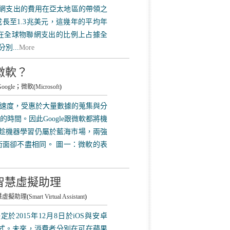
物聯網支出的費用在亞太地區的帶領之
可成長至1.3兆美元，這幾年的平均年
地區在全球物聯網支出的比例上占據全
別...
More
？微軟？
oogle
；
微軟
(
Microsoft
)
速度，受惠於大量數據的蒐集與分
時間。因此Google跟微軟都將機
。趁機器學習仍屬於藍海市場，兩強
面卻不盡相同。 圖一：微軟的表
之智慧虛擬助理
慧虛擬助理
(
Smart Virtual Assistant
)
2015年12月8日於iOS與安卓
應用程式。未來，消費者分別在可在蘋果