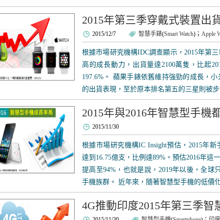
2015年第三季穿戴式裝置出貨
2015/12/7
智慧手錶
(
Smart Watch
)；
Apple 
根據市場研究機構IDC調查顯示，2015年
高的成長動力，出貨量達2100萬隻，比起20
197.6%。 蘋果手錶依舊維持強勁的成長，
的出貨表現，至於原本排名第五的三星則被步步高
2015年與2016年智慧型手
2015/11/30
根據市場研究機構IC Insight預估，201
達到16.75億支，比例達89%。預估2016年這
提高至94%，也就是說，2019年以後，全
手機族群。 近年來，隨著智慧型手機的低價化，
4G推動印度2015年第三季
2015/11/30
智慧型手機
(
Smartphone
)；
印