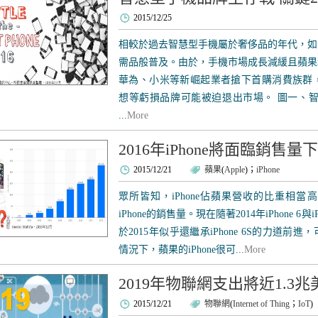
2015/12/25
相較於過去智慧型手機屬於奢侈品的年代，如
需品般普及。由於，手機市場成長減緩且蘋果
華為、小米等新崛起業者搶下首購消費族群，
想等虧損品牌可能被迫退出市場。 圖一、智慧
...
More
2016年iPhone將面臨銷售量
2015/12/21
蘋果
(
Apple
)；
iPhone
眾所皆知，iPhone佔蘋果營收的比重相
iPhone的銷售量。現在隨著2014年iPhone 6與
於2015年似乎還繼承iPhone 6S的力道前
情況下，蘋果的iPhone很可...
More
2019年物聯網支出將近1.3兆
2015/12/21
物聯網
(
Internet of Thing
；
IoT
)