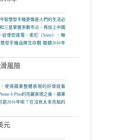
今智慧型手機更像是人們的生活必
和三星掌握多數市占，再加上中國
迫使宏達電、索尼（Sony）、聯
型手機品牌生存戰 關鍵2016年
下滑風險
當高，使得蘋果整體表現的好壞就看
iPhone 6 Plus的亮麗表現之後，蘋果
進，可是2016年呢？在沒有太多亮點的
美元