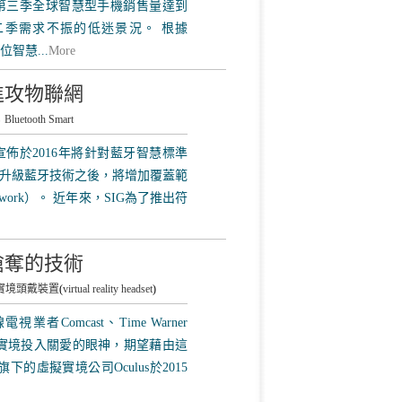
第三季全球智慧型手機銷售量達到
脫第二季需求不振的低迷景況。 根據
位智慧...
More
進攻物聯網
；
Bluetooth Smart
（簡稱 SIG）宣佈於2016年將針對藍牙智慧標準
升級藍牙技術之後，將增加覆蓋範
work）。 近年來，SIG為了推出符
搶奪的技術
實境頭戴裝置
(
virtual reality headset
)
業者Comcast、Time Warner
擬實境投入關愛的眼神，期望藉由這
的虛擬實境公司Oculus於2015