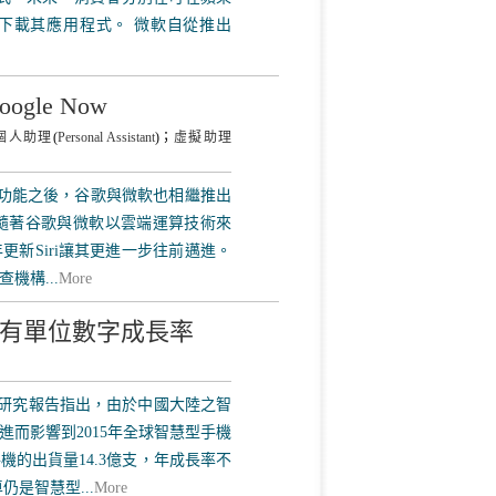
可免費下載其應用程式。 微軟自從推出
le Now
個人助理
(
Personal Assistant
)；
虛擬助理
i語音助理功能之後，谷歌與微軟也相繼推出
理服務。隨著谷歌與微軟以雲端運算技術來
更新Siri讓其更進一步往前邁進。
機構...
More
機僅有單位數字成長率
機研究報告指出，由於中國大陸之智
而影響到2015年全球智慧型手機
機的出貨量14.3億支，年成長率不
仍是智慧型...
More