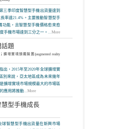
5年第三季印度智慧型手機出貨量達到
年成長率達21.4%。主要推動智慧型手
備功能，且智慧型手機價格愈來愈
手機市場達到三分之一。...
More
門話題
)；
擴增實境頭戴裝置
(
augmented reality
究報告指出，2015年至2020年全球擴增實
地區別來說，亞太地區成為未來幾年
是擴增實境市場規模最大的市場區
應用將推動...
More
智慧型手機成長
第三季全球智慧型手機出貨量在新興市場