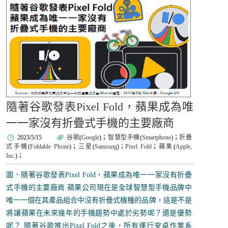
隨著谷歌發表Pixel Fold，蘋果成為唯
一一家沒有折疊式手機的主要廠商
2023/5/15
谷歌
(
Google
)；
智慧型手機
(
Smartphone
)；
折疊
式手機
(
Foldable Phone
)；
三星
(
Samsung
)；
Pixel Fold
；
蘋果
(
Apple,
Inc.
)；
圖、隨著谷歌發表Pixel Fold，蘋果成為唯一一家沒有折疊
式手機的主要廠商 蘋果公司現在是全球智慧型手機品牌中
唯一一個在其產品組合中沒有折疊式機種的品牌，這是不是
將讓蘋果在未來幾年的手機趨勢中處於劣勢呢？還是優勢
呢？ 隨著谷歌推出Pixel Fold之後，所有運行安卓作業系