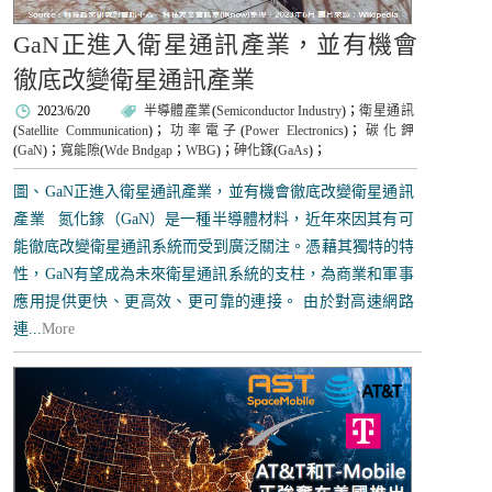
GaN正進入衛星通訊產業，並有機會
徹底改變衛星通訊產業
2023/6/20
半導體產業
(
Semiconductor Industry
)；
衛星通訊
(
Satellite Communication
)；
功率電子
(
Power Electronics
)；
碳化鉀
(
GaN
)；
寬能隙
(
Wde Bndgap
；
WBG
)；
砷化鎵
(
GaAs
)；
圖、GaN正進入衛星通訊產業，並有機會徹底改變衛星通訊
產業 氮化鎵（GaN）是一種半導體材料，近年來因其有可
能徹底改變衛星通訊系統而受到廣泛關注。憑藉其獨特的特
性，GaN有望成為未來衛星通訊系統的支柱，為商業和軍事
應用提供更快、更高效、更可靠的連接。 由於對高速網路
連...
More