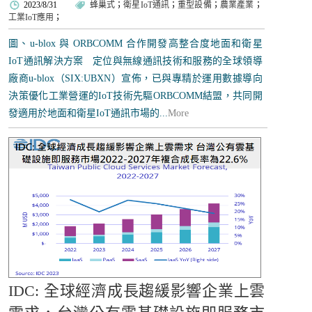
2023/8/31
蜂巢式
；
衛星IoT通訊
；
重型設備
；
農業產業
；
工業IoT應用
；
圖、u-blox 與 ORBCOMM 合作開發高整合度地面和衛星
IoT通訊解決方案 定位與無線通訊技術和服務的全球領導
廠商u-blox（SIX:UBXN）宣佈，已與專精於運用數據導向
決策優化工業營運的IoT技術先驅ORBCOMM結盟，共同開
發適用於地面和衛星IoT通訊市場的...
More
IDC: 全球經濟成長趨緩影響企業上雲