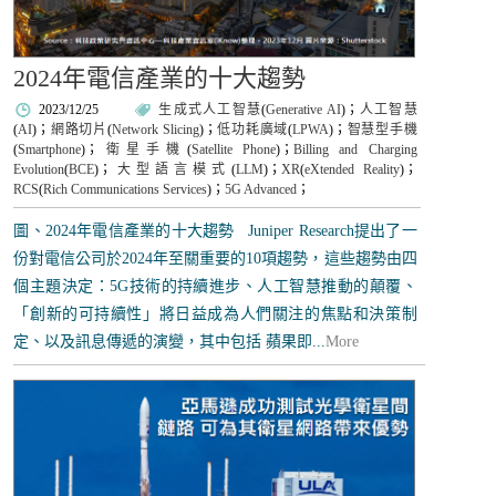
2024年電信產業的十大趨勢
2023/12/25
生成式人工智慧
(
Generative AI
)；
人工智慧
(
AI
)；
網路切片
(
Network Slicing
)；
低功耗廣域
(
LPWA
)；
智慧型手機
(
Smartphone
)；
衛星手機
(
Satellite Phone
)；
Billing and Charging
Evolution
(
BCE
)；
大型語言模式
(
LLM
)；
XR
(
eXtended Reality
)；
RCS
(
Rich Communications Services
)；
5G Advanced
；
圖、2024年電信產業的十大趨勢 Juniper Research提出了一
份對電信公司於2024年至關重要的10項趨勢，這些趨勢由四
個主題決定：5G技術的持續進步、人工智慧推動的顛覆、
「創新的可持續性」將日益成為人們關注的焦點和決策制
定、以及訊息傳遞的演變，其中包括 蘋果即...
More