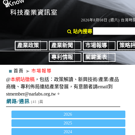
2026年8月08日 (週六) 台灣時間
站內搜尋
產業政策
產業新聞
市場報導
策略
專利情報
關鍵圖表
首頁
市場報導
@
本網站徵稿
，包括：政策解讀、新興技術/產業/產品
商機、專利佈局連結產業發展，有意願者請email到
stmember@narlabs.org.tw。
網路/通訊
(41 )篇
2026
2025
2024