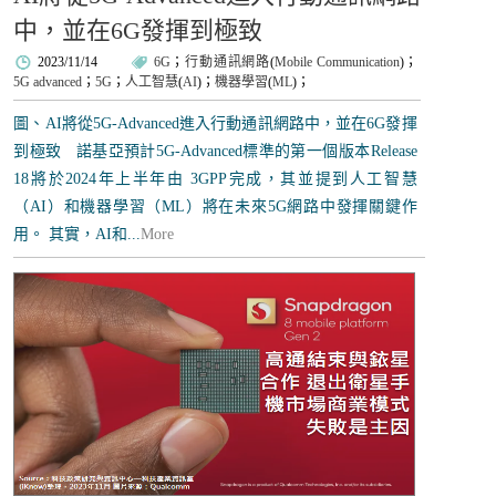
中，並在6G發揮到極致
2023/11/14
6G
；
行動通訊網路
(
Mobile Communication
)；
5G advanced
；
5G
；
人工智慧
(
AI
)；
機器學習
(
ML
)；
圖、AI將從5G-Advanced進入行動通訊網路中，並在6G發揮
到極致 諾基亞預計5G-Advanced標準的第一個版本Release
18將於2024年上半年由 3GPP完成，其並提到人工智慧
（AI）和機器學習（ML）將在未來5G網路中發揮關鍵作
用。 其實，AI和...
More