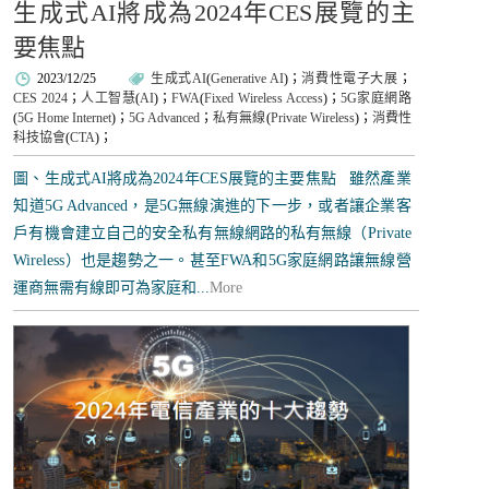
生成式AI將成為2024年CES展覽的主
要焦點
2023/12/25
生成式AI
(
Generative AI
)；
消費性電子大展
；
CES 2024
；
人工智慧
(
AI
)；
FWA
(
Fixed Wireless Access
)；
5G家庭網路
(
5G Home Internet
)；
5G Advanced
；
私有無線
(
Private Wireless
)；
消費性
科技協會
(
CTA
)；
圖、生成式AI將成為2024年CES展覽的主要焦點 雖然產業
知道5G Advanced，是5G無線演進的下一步，或者讓企業客
戶有機會建立自己的安全私有無線網路的私有無線（Private
Wireless）也是趨勢之一。甚至FWA和5G家庭網路讓無線營
運商無需有線即可為家庭和...
More