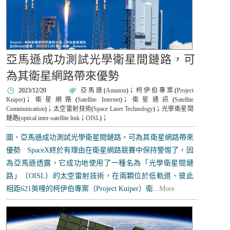
亞馬遜成功測試光學衛星間鏈路，可
為其衛星網路帶來優勢
2023/12/20
亞馬遜
(
Amazon
)；
柯伊伯專案
(
Project
Kuiper
)；
衛星網路
(
Satellite Internet
)；
衛星通訊
(
Satellite
Communication
)；
太空雷射技術
(
Space Laser Technology
)；
光學衛星間
鏈路
(
optical inter-satellite link
；
OISL
)；
圖、亞馬遜成功測試光學衛星間鏈路，可為其衛星網路帶來
優勢 SpaceX終於有理由在衛星網路競賽中保持警惕了，因
為亞馬遜透露，它成功地使用了一種名為「光學衛星間鏈
路」（OISL）的太空雷射技術，在兩顆位於低軌道、彼此
相距621英哩的柯伊伯專案（Project Kuiper）衛...
More