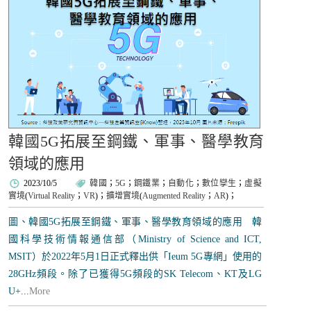
韓國5G拓展至鋼鐵、軍事、醫學教育
領域的應用
2023/10/5
韓國
；
5G
；
鋼鐵業
；
自動化
；
數位孿生
；
虛擬
實境
(
Virtual Reality
；
VR
)；
擴增實境
(
Augmented Reality
；
AR
)；
圖、韓國5G拓展至鋼鐵、軍事、醫學教育領域的應用 韓
國科學技術情報通信部（Ministry of Science and ICT,
MSIT）於2022年5月1日正式釋出供「Ieum 5G專網」使用的
28GHz頻段。除了已獲得5G頻段的SK Telecom、KT及LG
U+...
More