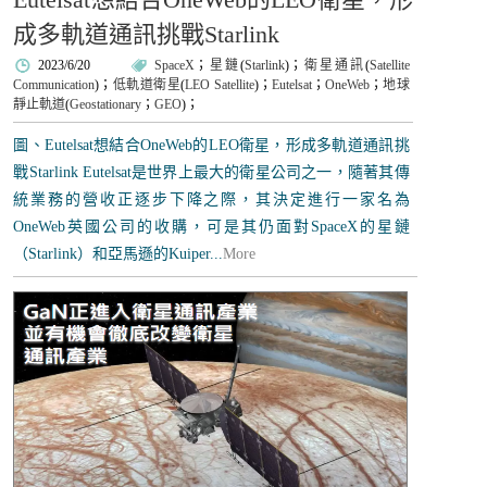
成多軌道通訊挑戰Starlink
2023/6/20
SpaceX
；
星鏈
(
Starlink
)；
衛星通訊
(
Satellite
Communication
)；
低軌道衛星
(
LEO Satellite
)；
Eutelsat
；
OneWeb
；
地球
靜止軌道
(
Geostationary
；
GEO
)；
圖、Eutelsat想結合OneWeb的LEO衛星，形成多軌道通訊挑
戰Starlink Eutelsat是世界上最大的衛星公司之一，隨著其傳
統業務的營收正逐步下降之際，其決定進行一家名為
OneWeb英國公司的收購，可是其仍面對SpaceX的星鏈
（Starlink）和亞馬遜的Kuiper...
More