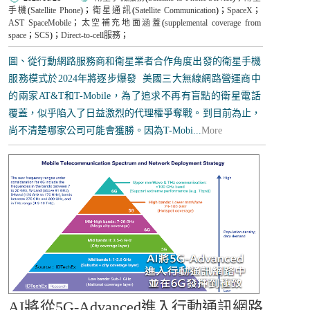
手機
(
Satellite Phone
)；
衛星通訊
(
Satellite Communication
)；
SpaceX
；
AST SpaceMobile
；
太空補充地面涵蓋
(
supplemental coverage from
space
；
SCS
)；
Direct-to-cell服務
；
圖、從行動網路服務商和衛星業者合作角度出發的衛星手機
服務模式於2024年將逐步爆發 美國三大無線網路營運商中
的兩家AT&T和T-Mobile，為了追求不再有盲點的衛星電話
覆蓋，似乎陷入了日益激烈的代理權爭奪戰。到目前為止，
尚不清楚哪家公司可能會獲勝。因為T-Mobi...
More
AI將從5G-Advanced進入行動通訊網路