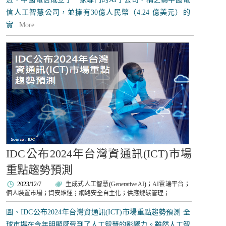
信人工智慧公司，並擁有30億人民幣（4.24 億美元）的
實...
More
IDC公布2024年台灣資通訊(ICT)市場
重點趨勢預測
2023/12/7
生成式人工智慧
(
Generative AI
)；
AI雲端平台
；
個人裝置市場
；
資安維運
；
網路安全自主化
；
供應鏈碳管理
；
圖、IDC公布2024年台灣資通訊(ICT)市場重點趨勢預測 全
球市場在今年明顯感受到了人工智慧的影響力。雖然人工智