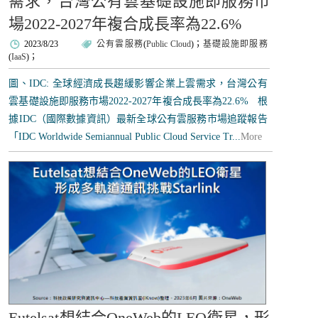
需求，台灣公有雲基礎設施即服務市
場2022-2027年複合成長率為22.6%
2023/8/23
公有雲服務
(
Public Cloud
)；
基礎設施即服務
(
IaaS
)；
圖、IDC: 全球經濟成長趨緩影響企業上雲需求，台灣公有
雲基礎設施即服務市場2022-2027年複合成長率為22.6% 根
據IDC（國際數據資訊）最新全球公有雲服務市場追蹤報告
「IDC Worldwide Semiannual Public Cloud Service Tr...
More
Eutelsat想結合OneWeb的LEO衛星，形