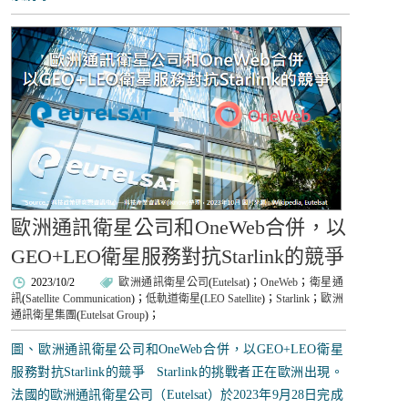
歐洲通訊衛星公司和OneWeb合併，以
GEO+LEO衛星服務對抗Starlink的競爭
2023/10/2
歐洲通訊衛星公司
(
Eutelsat
)；
OneWeb
；
衛星通
訊
(
Satellite Communication
)；
低軌道衛星
(
LEO Satellite
)；
Starlink
；
歐洲
通訊衛星集團
(
Eutelsat Group
)；
圖、歐洲通訊衛星公司和OneWeb合併，以GEO+LEO衛星
服務對抗Starlink的競爭 Starlink的挑戰者正在歐洲出現。
法國的歐洲通訊衛星公司（Eutelsat）於2023年9月28日完成