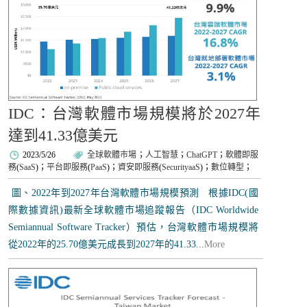
IDC：台灣軟體市場規模將於2027年
達到41.33億美元
2023/5/26
全球軟體市場
；
人工智慧
；
ChatGPT
；
軟體即服
務
(
SaaS
)；
平台即服務
(
PaaS
)；
資安即服務
(
SecurityaaS
)；
數位轉型
；
圖、2022年到2027年台灣軟體市場規模預測 根據IDC(國
際數據資訊)最新全球軟體市場追蹤報告（IDC Worldwide
Semiannual Software Tracker）預估，台灣軟體市場規模將
從2022年的25.70億美元成長到2027年的41.33...
More