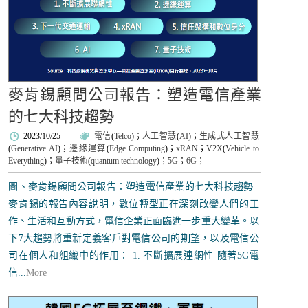
麥肯錫顧問公司報告：塑造電信產業
的七大科技趨勢
2023/10/25
電信
(
Telco
)；
人工智慧
(
AI
)；
生成式人工智慧
(
Generative AI
)；
邊緣運算
(
Edge Computing
)；
xRAN
；
V2X
(
Vehicle to
Everything
)；
量子技術
(
quantum technology
)；
5G
；
6G
；
圖、麥肯錫顧問公司報告：塑造電信產業的七大科技趨勢
麥肯錫的報告內容說明，數位轉型正在深刻改變人們的工
作、生活和互動方式，電信企業正面臨進一步重大變革。以
下7大趨勢將重新定義客戶對電信公司的期望，以及電信公
司在個人和組織中的作用： 1. 不斷擴展連網性 隨著5G電
信...
More