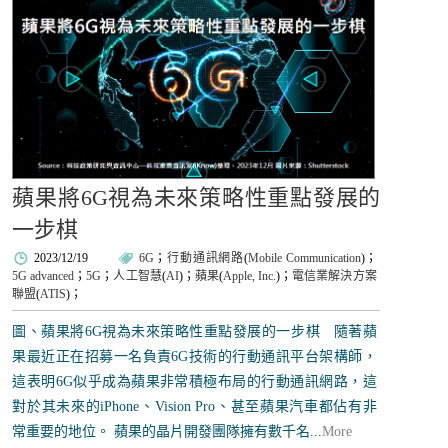
蘋果將6G視為未來策略性重點發展的
一步棋
2023/12/19
6G
；
行動通訊網路
(
Mobile Communication
)；
5G advanced
；
5G
；
人工智慧
(
AI
)；
蘋果
(
Apple, Inc.
)；
電信業解決方案
聯盟
(
ATIS
)；
圖、蘋果將6G視為未來策略性重點發展的一步棋 隨著蘋
果最近正在招募一名負責6G技術的行動通訊平台架構師，
這表明6G似乎成為蘋果非常積極布局的行動通訊網路，這
對於其未來的iPhone、Vision Pro、甚至蘋果汽車都佔有非
常重要的地位。 蘋果的晶片開發團隊擁有數千名...
More