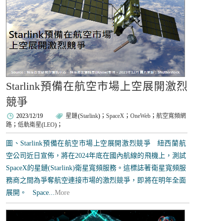
Starlink預備在航空市場上空展開激烈
競爭
2023/12/19
星鏈
(
Starlink
)；
SpaceX
；
OneWeb
；
航空寬頻網
路
；
低軌衛星
(
LEO
)；
圖、Starlink預備在航空市場上空展開激烈競爭 紐西蘭航
空公司近日宣佈，將在2024年底在國內航線的飛機上，測試
SpaceX的星鏈(Starlink)衛星寬頻服務。這標誌著衛星寬頻服
務商之間為爭奪航空連接市場的激烈競爭，即將在明年全面
展開。 Space...
More