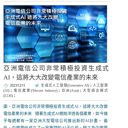
亞洲電信公司非常積極投資生成式
AI，這將大大改變電信產業的未來
2023/12/11
生成式人工智慧
(
Generative AI
)；
人工智慧
(
AI
)；
電信產業
(
Telecom Industry
)；
亞洲
(
Asia
)；
大型語言模式
(
LLM
)；
圖、亞洲電信公司非常積極投資生成式AI，這將大大改變
電信產業的未來 隨著生成式AI開始滲透各個產業，如今幾
乎每週都有一家亞洲大型電信公司推出新的AI計畫。 最
近，中國電信成立了一家專門的AI子公司，稱之為中國電