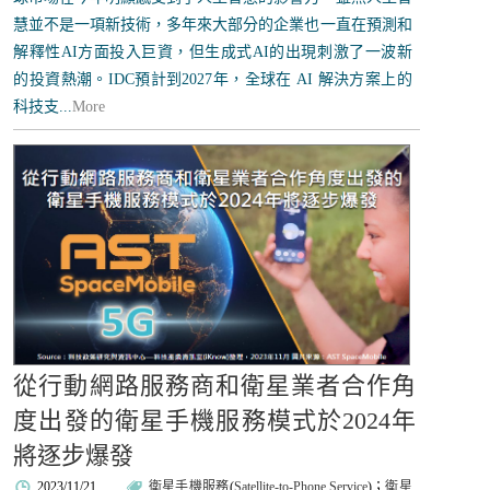
慧並不是一項新技術，多年來大部分的企業也一直在預測和
解釋性AI方面投入巨資，但生成式AI的出現刺激了一波新
的投資熱潮。IDC預計到2027年，全球在 AI 解決方案上的
科技支...
More
從行動網路服務商和衛星業者合作角
度出發的衛星手機服務模式於2024年
將逐步爆發
2023/11/21
衛星手機服務
(
Satellite-to-Phone Service
)；
衛星