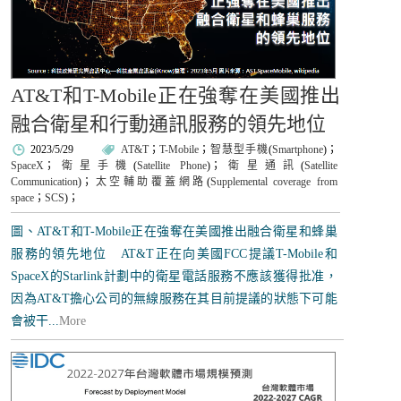
AT&T和T-Mobile正在強奪在美國推出
融合衛星和行動通訊服務的領先地位
2023/5/29
AT&T
；
T-Mobile
；
智慧型手機
(
Smartphone
)；
SpaceX
；
衛星手機
(
Satellite Phone
)；
衛星通訊
(
Satellite
Communication
)；
太空輔助覆蓋網路
(
Supplemental coverage from
space
；
SCS
)；
圖、AT&T和T-Mobile正在強奪在美國推出融合衛星和蜂巢
服務的領先地位 AT&T正在向美國FCC提議T-Mobile和
SpaceX的Starlink計劃中的衛星電話服務不應該獲得批准，
因為AT&T擔心公司的無線服務在其目前提議的狀態下可能
會被干...
More