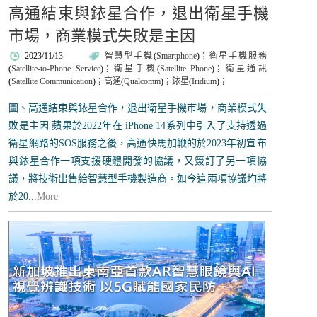
高通結束與銥星合作，退出衛星手機
市場，商業模式失敗是主因
2023/11/13
智慧型手機
(
Smartphone
)；
衛星手機服務
(
Satellite-to-Phone Service
)；
衛星手機
(
Satellite Phone
)；
衛星通訊
(
Satellite Communication
)；
高通
(
Qualcomm
)；
銥星
(
Iridium
)；
圖、高通結束與銥星合作，退出衛星手機市場，商業模式失
敗是主因 蘋果於2022年在 iPhone 14系列中引入了支持透過
衛星網路的SOS服務之後，高通快馬加鞭的於2023年初宣布
與銥星合作一項支援硬體開發的協議，又簽訂了另一項協
議，將技術出售給智慧型手機製造商。如今這兩項協議均將
於20...
More