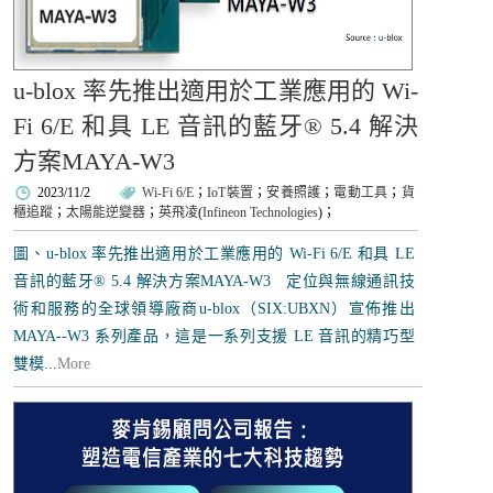
u-blox 率先推出適用於工業應用的 Wi-
Fi 6/E 和具 LE 音訊的藍牙® 5.4 解決
方案MAYA-W3
2023/11/2
Wi-Fi 6/E
；
IoT裝置
；
安養照護
；
電動工具
；
貨
櫃追蹤
；
太陽能逆變器
；
英飛凌
(
Infineon Technologies
)；
圖、u-blox 率先推出適用於工業應用的 Wi-Fi 6/E 和具 LE
音訊的藍牙® 5.4 解決方案MAYA-W3 定位與無線通訊技
術和服務的全球領導廠商u-blox（SIX:UBXN）宣佈推出
MAYA-‑W3 系列產品，這是一系列支援 LE 音訊的精巧型
雙模...
More