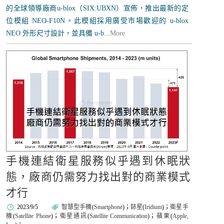
的全球領導廠商u-blox（SIX:UBXN）宣佈，推出最新的定
位模組 NEO-F10N。此模組採用廣受市場歡迎的 u-blox
NEO 外形尺寸設計，並具備 u-b...
More
手機連結衛星服務似乎遇到休眠狀
態，廠商仍需努力找出對的商業模式
才行
2023/9/5
智慧型手機
(
Smartphone
)；
銥星
(
Iridium
)；
衛星手
機
(
Satellite Phone
)；
衛星通訊
(
Satellite Communication
)；
蘋果
(
Apple,