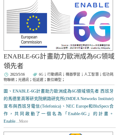
ENABLE-6G計畫助力歐洲成為6G領域
領先者
2023/5/16
6G
；
行動通訊
；
機器學習
；
人工智慧
；
低功耗
物聯網
；
光通訊
；
低延遲
；
數位轉型
；
圖、ENABLE-6G計畫助力歐洲成為6G領域領先者 西班牙
的馬德里高等研究院網路研究所(IMDEA Networks Institute)
宣布與西班牙電信(Telefonica)、NEC Europe和BluSpecs合
作，共同啟動了一個名為「Enable-6G」的計畫。
Enable...
More