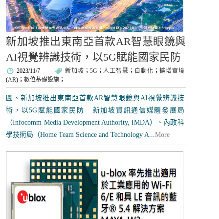
新加坡推出東南亞首款AR智慧眼鏡與
AI視覺辨識技術，以5G賦能國家民防
2023/11/7
新加坡
；
5G
；
人工智慧
；
自動化
；
擴增實境
(
AR
)；
數位基礎設施
；
圖、新加坡推出東南亞首款AR智慧眼鏡與AI視覺辨識技
術，以5G賦能國家民防 新加坡資訊通信媒體發展局
（Infocomm Media Development Authority, IMDA）、內政科
學技術局（Home Team Science and Technology A...
More