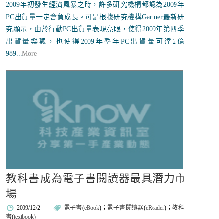
2009年初發生經濟風暴之時，許多研究機構都認為2009年
PC出貨量一定會負成長。可是根據研究機構Gartner最新研
究顯示，由於行動PC出貨量表現亮眼，使得2009年第四季
出貨量樂觀，也使得2009年整年PC出貨量可達2億
989...
More
教科書成為電子書閱讀器最具潛力市
場
2009/12/2
電子書
(
eBook
)；
電子書閱讀器
(
eReader
)；
教科
書
(
textbook
)