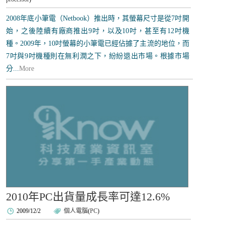
2008年底小筆電（Netbook）推出時，其螢幕尺寸是從7吋開
始，之後陸續有廠商推出9吋，以及10吋，甚至有12吋機
種。2009年，10吋螢幕的小筆電已經佔據了主流的地位，而
7吋與9吋機種則在無利潤之下，紛紛退出市場。根據市場
分...
More
2010年PC出貨量成長率可達12.6%
2009/12/2
個人電腦
(
PC
)