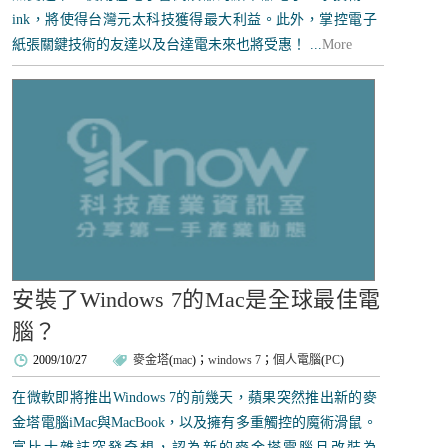
ink，將使得台灣元太科技獲得最大利益。此外，掌控電子
紙張關鍵技術的友達以及台達電未來也將受惠！ ...
More
安裝了Windows 7的Mac是全球最佳電
腦？
2009/10/27
麥金塔
(
mac
)；
windows 7
；
個人電腦
(
PC
)
在微軟即將推出Windows 7的前幾天，蘋果突然推出新的麥
金塔電腦iMac與MacBook，以及擁有多重觸控的魔術滑鼠。
富比士雜誌突發奇想，認為新的麥金塔電腦且改裝為