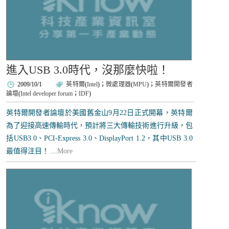
進入USB 3.0時代，沒那麼快啦！
2009/10/1
英特爾
(
Intel
)；
微處理器
(
MPU
)；
英特爾開發者
論壇
(
Intel developer forum
；
IDF
)
英特爾開發者論壇於美國舊金山9月22日正式開幕，英特爾
為了迎接高速傳輸時代，預計將三大傳輸技術進行升級，包
括USB3.0、PCI-Express 3.0、DisplayPort 1.2，其中USB 3.0
最值得注目！ ...
More