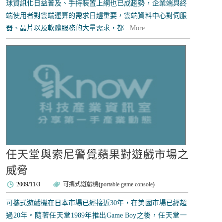
球資訊化日益普及、手持裝置上網也已成趨勢，企業端與終
端使用者對雲端運算的需求日趨重要，雲端資料中心對伺服
器、晶片以及軟體服務的大量需求，都...
More
任天堂與索尼警覺蘋果對遊戲市場之
威脅
2009/11/3
可攜式遊戲機
(
portable game console
)
可攜式遊戲機在日本市場已經接近30年，在美國市場已經超
過20年。隨著任天堂1989年推出Game Boy之後，任天堂一