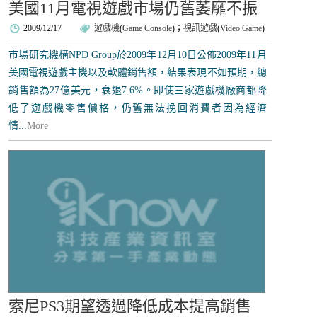
美國11月電視遊戲市場仍舊萎靡不振
2009/12/17
遊戲機
(
Game Console
)；
視訊遊戲
(
Video Game
)
市場研究機構NPD Group於2009年12月10日公佈2009年11月
美國電視遊戲主機以及軟體銷售額，結果表現不如預期，總
銷售額為27億美元，衰退7.6%。即使三家遊戲機廠商都降
低了遊戲機零售價格，仍舊無法挽回消費者因為經濟
情...
More
索尼PS3期望透過降低成本提高銷售