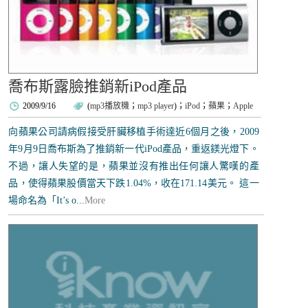
喬布斯露臉推銷新iPod產品
2009/9/16
(
mp3播放機
；
mp3 player
)；
iPod
；
蘋果
；
Apple
向蘋果公司請病假接受肝臟移植手術達近6個月之後，2009
年9月9日喬布斯為了推銷新一代iPod產品，重返鎂光燈下。
不過，讓人失望的是，蘋果並沒有推出任何讓人驚嘆的產
品，使得蘋果股價當天下跌1.04%，收在171.14美元。 這一
場命名為「It’s o...
More