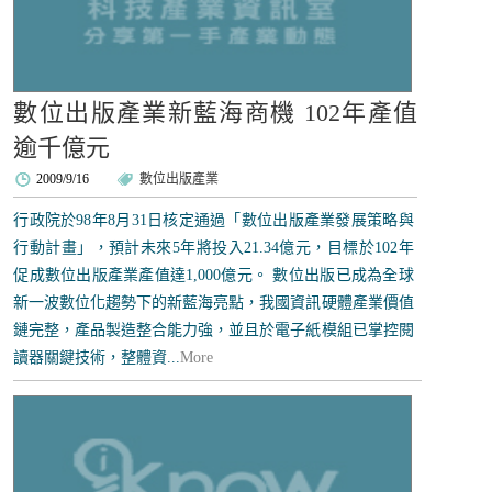
數位出版產業新藍海商機 102年產值
逾千億元
2009/9/16
數位出版產業
行政院於98年8月31日核定通過「數位出版產業發展策略與
行動計畫」，預計未來5年將投入21.34億元，目標於102年
促成數位出版產業產值達1,000億元。 數位出版已成為全球
新一波數位化趨勢下的新藍海亮點，我國資訊硬體產業價值
鏈完整，產品製造整合能力強，並且於電子紙模組已掌控閱
讀器關鍵技術，整體資...
More