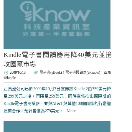
Kindle電子書閱讀器再降40美元並搶
攻國際市場
2009/10/13
電子書
(
eBook
)；
電子書閱讀器
(
eReader
)；
亞馬
遜kindle
亞馬遜公司已於2009年10月7日宣佈將Kindle 2由359美元降
至299美元之後，再降至259美元；同時宣佈推出國際版的
Kindle電子書閱讀器，並與AT&T與其他100個國家的行動營
運商合作，預計售價為279美元。...
More