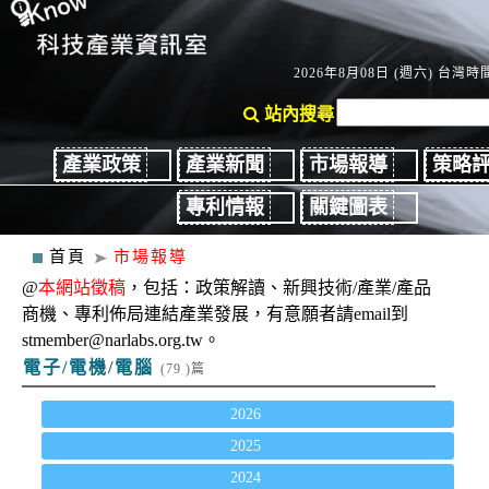
2026年8月08日 (週六) 台灣時間
站內搜尋
產業政策
產業新聞
市場報導
策略
專利情報
關鍵圖表
首頁
市場報導
@
本網站徵稿
，包括：政策解讀、新興技術/產業/產品
商機、專利佈局連結產業發展，有意願者請email到
stmember@narlabs.org.tw。
電子/電機/電腦
(79 )篇
2026
2025
2024