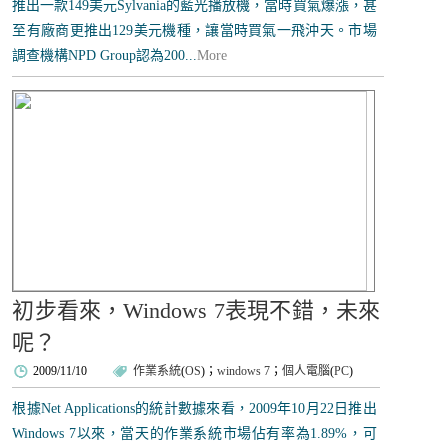
推出一款149美元Sylvania的藍光播放機，當時買氣爆漲，甚
至有廠商更推出129美元機種，讓當時買氣一飛沖天。市場
調查機構NPD Group認為200...
More
初步看來，Windows 7表現不錯，未來
呢？
2009/11/10
作業系統
(
OS
)；
windows 7
；
個人電腦
(
PC
)
根據Net Applications的統計數據來看，2009年10月22日推出
Windows 7以來，當天的作業系統市場佔有率為1.89%，可