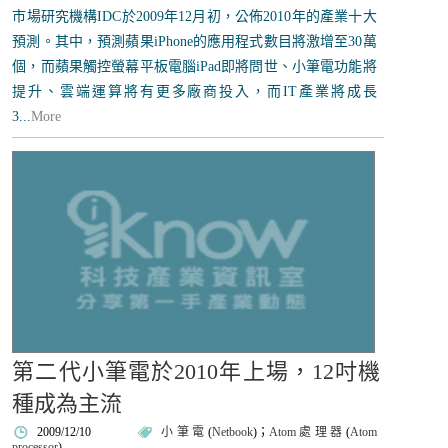
市場研究機構IDC於2009年12月初，公佈2010年的產業十大
預測。其中，預測蘋果iPhone的應用程式數目將激增至30萬
個，而蘋果觸控螢幕平板電腦iPad即將問世、小筆電功能將
提升、雲端運算將有更多廠商投入，而IT產業將成長
3...
More
第二代小筆電於2010年上場，12吋機
種成為主流
2009/12/10
小筆電
(
Netbook
)；
Atom處理器
(
Atom
processor
)