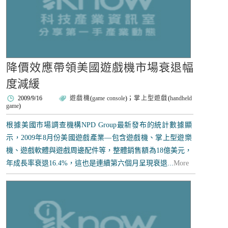
降價效應帶領美國遊戲機市場衰退幅
度減緩
2009/9/16
遊戲機
(
game console
)；
掌上型遊戲
(
handheld
game
)
根據美國市場調查機構NPD Group最新發布的統計數據顯
示，2009年8月份美國遊戲產業—包含遊戲機、掌上型遊樂
機、遊戲軟體與遊戲周邊配件等，整體銷售額為18億美元，
年成長率衰退16.4%，這也是連續第六個月呈現衰退...
More