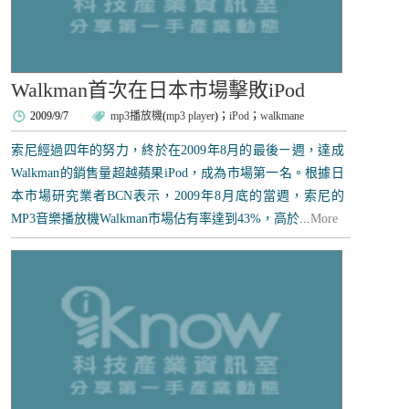
Walkman首次在日本市場擊敗iPod
2009/9/7
mp3播放機
(
mp3 player
)；
iPod
；
walkmane
索尼經過四年的努力，終於在2009年8月的最後ㄧ週，達成
Walkman的銷售量超越蘋果iPod，成為市場第一名。根據日
本市場研究業者BCN表示，2009年8月底的當週，索尼的
MP3音樂播放機Walkman市場佔有率達到43%，高於...
More