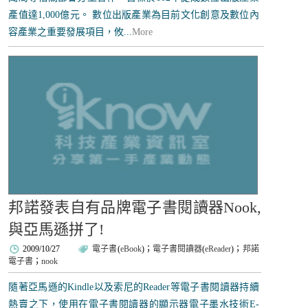
產值達1,000億元。 數位出版產業為目前文化創意及數位內
容產業之重要發展項目，攸...
More
邦諾發表自有品牌電子書閱讀器Nook,
與亞馬遜拼了!
2009/10/27
電子書
(
eBook
)；
電子書閱讀器
(
eReader
)；
邦諾
電子書
；
nook
隨著亞馬遜的Kindle以及索尼的Reader等電子書閱讀器持續
熱賣之下，使用在電子書閱讀器的顯示器電子墨水技術E-