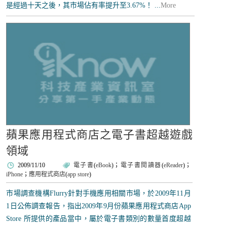
是經過十天之後，其市場佔有率提升至3.67%！ ...
More
蘋果應用程式商店之電子書超越遊戲
領域
2009/11/10
電子書
(
eBook
)；
電子書閱讀器
(
eReader
)；
iPhone
；
應用程式商店
(
app store
)
市場調查機構Flurry針對手機應用相關市場，於2009年11月
1日公佈調查報告，指出2009年9月份蘋果應用程式商店App
Store 所提供的產品當中，屬於電子書類別的數量首度超越