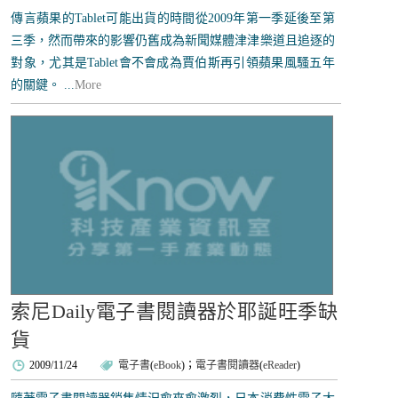
傳言蘋果的Tablet可能出貨的時間從2009年第一季延後至第
三季，然而帶來的影響仍舊成為新聞媒體津津樂道且追逐的
對象，尤其是Tablet會不會成為賈伯斯再引領蘋果風騷五年
的關鍵。 ...
More
索尼Daily電子書閱讀器於耶誕旺季缺
貨
2009/11/24
電子書
(
eBook
)；
電子書閱讀器
(
eReader
)