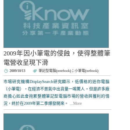
2009年因小筆電的侵蝕，使得整體筆
電營收呈現下滑
2009/10/13
筆記型電腦
(
notebook
)；
小筆電
(
netbook
)
市場研究機構DisplaySearch研究顯示，低價格的迷你電腦
（小筆電），在經濟不景氣中出貨量一鳴驚人。但是許多廠
商擔心如此會拖累整體筆記型電腦市場的營收與獲利的情
況，終於在2009年第二季爆發開來。 ...
More