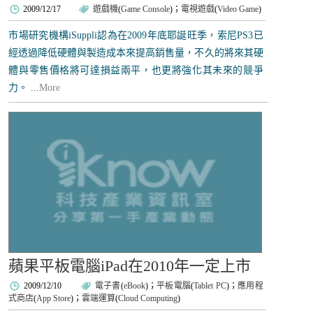
2009/12/17
遊戲機
(
Game Console
)；
電視遊戲
(
Video Game
)
市場研究機構iSuppli認為在2009年底耶誕旺季，索尼PS3已
經透過降低硬體與製造成本來提高銷售量，不久的將來其硬
體與零售價格將可達損益兩平，也更將強化其未來的競爭
力。 ...
More
蘋果平板電腦iPad在2010年一定上市
2009/12/10
電子書
(
eBook
)；
平板電腦
(
Tablet PC
)；
應用程
式商店
(
App Store
)；
雲端運算
(
Cloud Computing
)