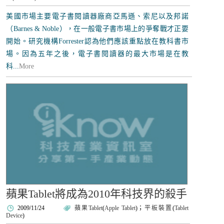
美國市場主要電子書閱讀器廠商亞馬遜、索尼以及邦諾
（Barnes & Noble），在一般電子書市場上的爭奪戰才正要
開始。研究機構Forrester認為他們應該重點放在教科書市
場。因為五年之後，電子書閱讀器的最大市場是在教
科...
More
蘋果Tablet將成為2010年科技界的殺手
2009/11/24
蘋果Tablet
(
Apple Tablet
)；
平板裝置
(
Tablet
Device
)