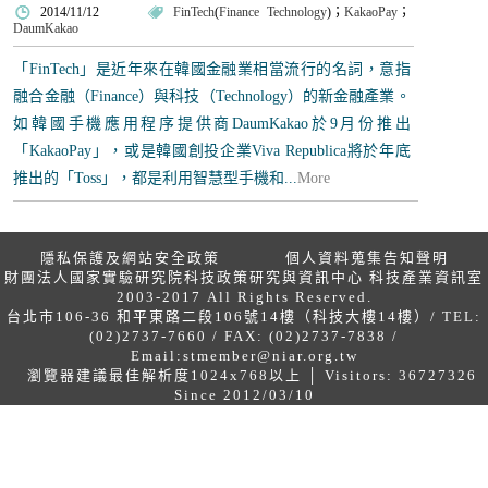
2014/11/12
FinTech
(
Finance Technology
)；
KakaoPay
；
DaumKakao
「FinTech」是近年來在韓國金融業相當流行的名詞，意指
融合金融（Finance）與科技（Technology）的新金融產業。
如韓國手機應用程序提供商DaumKakao於9月份推出
「KakaoPay」，或是韓國創投企業Viva Republica將於年底
推出的「Toss」，都是利用智慧型手機和...
More
隱私保護及網站安全政策
個人資料蒐集告知聲明
財團法人國家實驗研究院科技政策研究與資訊中心 科技產業資訊室
2003-2017 All Rights Reserved.
台北市106-36 和平東路二段106號14樓（科技大樓14樓）/ TEL:
(02)2737-7660 / FAX: (02)2737-7838 /
Email:
stmember@niar.org.tw
瀏覽器建議最佳解析度1024x768以上 │ Visitors: 36727326
Since 2012/03/10