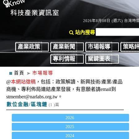
2026年8月08日 (週六) 台灣時間：
站內搜尋
產業政策
產業新聞
市場報導
策略
專利情報
關鍵圖表
首頁
市場報導
@
本網站徵稿
，包括：政策解讀、新興技術/產業/產品
商機、專利佈局連結產業發展，有意願者請email到
stmember@narlabs.org.tw。
數位金融/區塊鏈
(1 )篇
2026
2025
2024