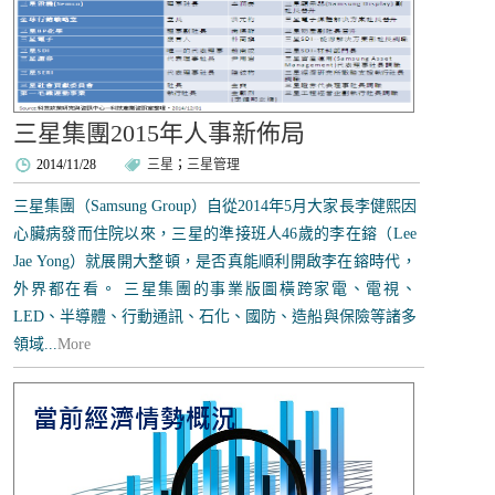
三星集團2015年人事新佈局
2014/11/28
三星
；
三星管理
三星集團（Samsung Group）自從2014年5月大家長李健熙因
心臟病發而住院以來，三星的準接班人46歲的李在鎔（Lee
Jae Yong）就展開大整頓，是否真能順利開啟李在鎔時代，
外界都在看。 三星集團的事業版圖橫跨家電、電視、
LED、半導體、行動通訊、石化、國防、造船與保險等諸多
領域...
More