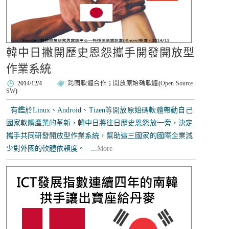
韓中日撇開歷史恩怨攜手開發開放型
作業系統
2014/12/4
跨國軟體合作
；
開放原始碼軟體
(
Open Source
SW
)
有鑑於Linux、Android、Tizen等開放原始碼軟體帶動自己
國家軟體產業的革新，韓中日將往日歷史恩怨放一旁，決定
攜手共同研發開放型作業系統，幫助這三國家的國際企業減
少對外國的軟體依賴度。 ...
More