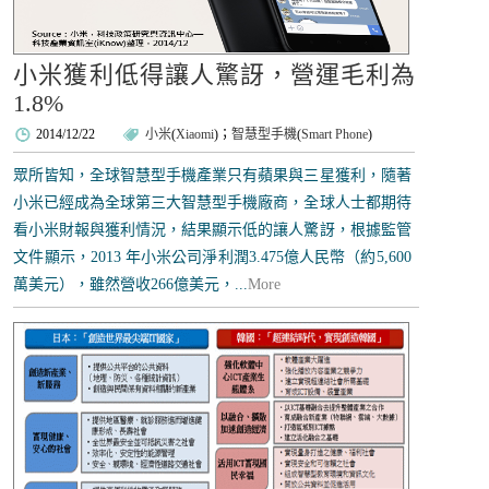
小米獲利低得讓人驚訝，營運毛利為
1.8%
2014/12/22
小米
(
Xiaomi
)；
智慧型手機
(
Smart Phone
)
眾所皆知，全球智慧型手機產業只有蘋果與三星獲利，隨著
小米已經成為全球第三大智慧型手機廠商，全球人士都期待
看小米財報與獲利情況，結果顯示低的讓人驚訝，根據監管
文件顯示，2013 年小米公司淨利潤3.475億人民幣（約5,600
萬美元），雖然營收266億美元，...
More