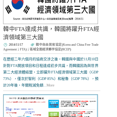
韓中FTA達成共識，韓國將躍升FTA經
濟領域第三大國
2014/11/17
韓中自由貿易協定
(
Korea and China Free Trade
Agreement
；
FTA
)；
區域全面經濟夥伴協定
(
RCEP
)
在歷經二年六個月的協商交涉之後，韓國與中國於11月10日
針對FTA開放項目和日程達成初步共識，而韓國因為與世界
第二大經濟體結盟，立即躍升FTA經濟領域第三大國（GDP
73%），僅次於智利（GDP 85%）和秘魯（GDP 78%），預
計20年後，年關稅減免額...
More