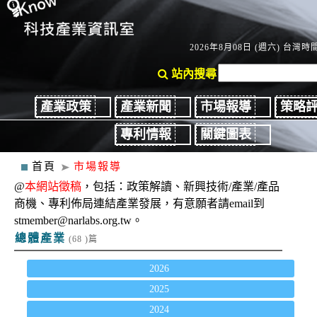
2026年8月08日 (週六) 台灣時間：
站內搜尋
產業政策
產業新聞
市場報導
策略
專利情報
關鍵圖表
首頁
市場報導
@
本網站徵稿
，包括：政策解讀、新興技術/產業/產品
商機、專利佈局連結產業發展，有意願者請email到
stmember@narlabs.org.tw。
總體產業
(68 )篇
2026
2025
2024