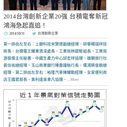
2014台灣創新企業20強 台積電奪新冠
鴻海急起直追！
2014/10/31
台灣創新企業
第一排由左至右：上銀科技宋賢德副總經理、研華楊瑞祥技
術長、台積電王耀東資深處長、工業局林碧郁組長、工業局
游振偉主任秘書、中國生產力中心邱宏祥協理、雄獅旅行社
裴信祐總經理、玉山商業銀行陳嘉鐘執行長、儒鴻蔡俊嶔總
經理、第二排由左至右：裕隆汽車陳耀勳經理、全家便利商
店王國君部長、美利達吳聿凡協理、...
More