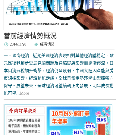
當前經濟情勢概況
2014/11/28
經濟情勢
一、國際經濟 近期美國經濟表現相對其他經濟體穩定，歐
元區復甦腳步受烏克蘭問題及通縮疑慮影響而逐漸停滯，日
本因消費稅調升衝擊，經濟仍呈疲弱，中國大陸因產能與房
市調控影響，經濟動能走緩，全球景氣走勢逐漸由樂觀轉向
保守。展望未來，全球經濟可望續朝正向發展，明年成長動
能可望...
More