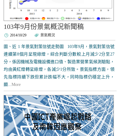
103年9月份景氣概況新聞稿
2014/10/29
景氣概況
圖、近 1 年景氣對策信號走勢圖 103年9月，景氣對策信號
連續第8個月呈現綠燈，綜合判斷分數較上月減少2分至27
分，係因機械及電機設備進口值、製造業營業氣候測驗點，
均由黃紅燈轉呈綠燈，各減少1分所致。景氣指標方面，領
先指標持續下跌但累計跌幅不大，同時指標仍穩定上升，
顯...
More