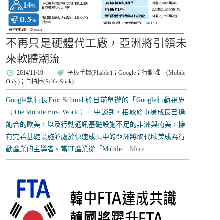
不再只是硬體代工廠，亞洲將引領未
來軟體潮流
2014/11/19
平板手機
(
Phablet
)；
Google
；
行動唯一
(
Mobile
Only
)；
自拍棒
(
Selfie Stick
)
Google執行長Eric Schmidt於日前舉辦的「Google行動視界
（The Mobile First World）」中談到，相較於市場成長已達
飽合的歐美，以及行動通訊基礎設施不足的非洲與南美，擁
有完善基礎設施並處於快速成長中的亞洲將取代歐美成為行
動產業的主導者。當IT產業從「Mobile ...
More