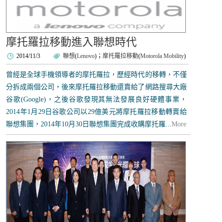
摩托羅拉移動進入聯想時代
2014/11/3
聯想
(
Lenovo
)；
摩托羅拉移動
(
Motorola Mobility
)
曾經是全球手機領導者的摩托羅拉，歷經時代的移轉，不僅
分拆成兩個公司，後來摩托羅拉移動還賣給了網路搜尋大廠
谷歌(Google)，之後谷歌發現其無法發展良好硬體事業，
2014年1月29日谷歌公司以29億美元將摩托羅拉移動轉賣給
聯想集團，2014年10月30日聯想集團完成收購摩托羅...
More