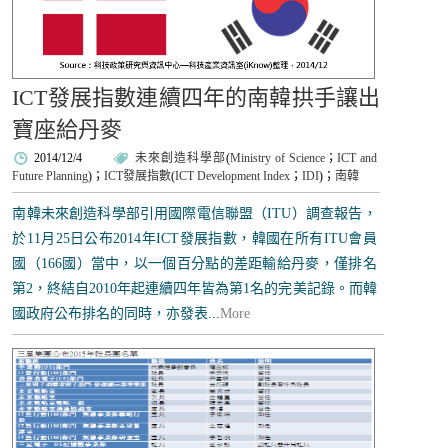
ICT發展指數連續四年的南韓拱手讓出
寶座給丹麥
2014/12/4
未來創造科學部
(
Ministry of Science
；
ICT and
Future Planning
)；
ICT發展指數
(
ICT Development Index
；
IDI
)；
南韓
南韓未來創造科學部引用國際電信聯盟（ITU）調查報告，
於11月25日公布2014年ICT發展指數，韓國在所有ITU會員
國（166國）當中，以一個百分點的差距輸給丹麥，僅排名
第2，終結自2010年起連續四年皆為第1名的完美記錄。而韓
國政府公布排名的同時，亦發表...
More