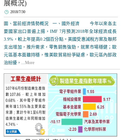
展概況)
2018/7/30
圖、當前經濟情勢概況 一、國外經濟 今年以來各主
要國家出口普遍上揚，IMF 7月預測2018年全球經濟成長
3.9%，較上年提高0.2個百分點。美國受惠減稅方案及聯邦
支出增加，推升需求，零售銷售強勁，就業市場穩健；歐
元區基本面雖持穩，惟美歐貿易紛爭疑慮，歐元區內部政
治紛擾，...
More