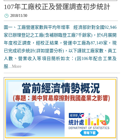
107年工廠校正及營運調查初步統計
2018/11/30
圖一、工廠營運家數與平均年增率 經濟部針對全國92,946
家已辦理登記之工廠(含補辦臨登工廠7千餘家)，於6月展開
年度校正調查，經校正結果，營運中工廠為87,149家，現
已完成初步統計(詳如提要分析)，以下謹就工廠家數、員工
人數、營業收入等項目簡析如次：(因106年配合工業及
服...
More