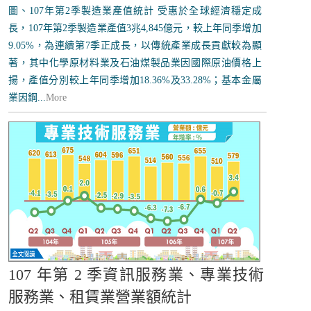
圖、107年第2季製造業產值統計 受惠於全球經濟穩定成
長，107年第2季製造業產值3兆4,845億元，較上年同季增加
9.05%，為連續第7季正成長，以傳統產業成長貢獻較為顯
著，其中化學原材料業及石油煤製品業因國際原油價格上
揚，產值分別較上年同季增加18.36%及33.28%；基本金屬
業因鋼...
More
107 年第 2 季資訊服務業、專業技術
服務業、租賃業營業額統計