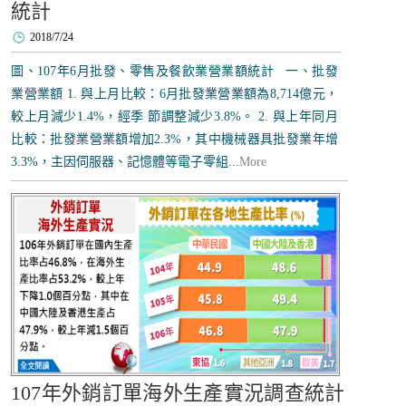
統計
2018/7/24
圖、107年6月批發、零售及餐飲業營業額統計 一、批發
業營業額 1. 與上月比較：6月批發業營業額為8,714億元，
較上月減少1.4%，經季 節調整減少3.8%。 2. 與上年同月
比較：批發業營業額增加2.3%，其中機械器具批發業年增
3.3%，主因伺服器、記憶體等電子零組...
More
107年外銷訂單海外生產實況調查統計