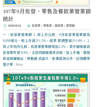
107年9月批發、零售及餐飲業營業額
統計
2018/10/24
批發業
；
零售業
；
餐飲業
；
營業額
一、批發業營業額 1. 與上月比較：9月批發業營業額為
9,050億元，較上月減少1.5%，經季 節調整減少1.0%。 2.
與上年同月比較：批發業營業額增加2.2%，其中機械器具
批發業年增 8.0%，主因伺服器需求活絡，加上手機、電競
新品相繼推出，帶動通 訊晶片、影像感測元件、記憶體等
電子零...
More