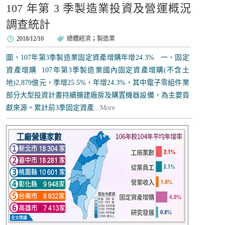
107 年第 3 季製造業投資及營運概況
調查統計
2018/12/10
總體經濟
；
製造業
圖、107年第3季製造業固定資產增購年增24.3% 一、固定
資產增購 107年第3季製造業國內固定資產增購(不含土
地)2,879億元，季增25.5%，年增24.3%，其中電子零組件業
部分大型投資計畫持續擴建廠房及購置機器設備，為主要貢
獻來源。累計前3季固定資產...
More