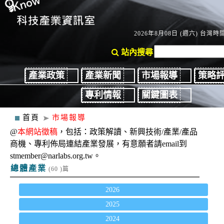
2026年8月08日 (週六) 台灣時間：
站內搜尋
產業政策
產業新聞
市場報導
策略
專利情報
關鍵圖表
首頁
市場報導
@
本網站徵稿
，包括：政策解讀、新興技術/產業/產品
商機、專利佈局連結產業發展，有意願者請email到
stmember@narlabs.org.tw。
總體產業
(60 )篇
2026
2025
2024