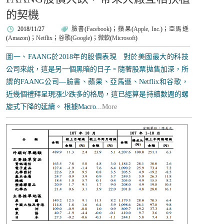
的契機
2018/11/27
臉書
(
Facebook
)；
蘋果
(
Apple, Inc.
)；
亞馬遜
(
Amazon
)；
Netflix
；
谷歌
(
Google
)；
微軟
(
Microsoft
)
圖一、FAANG於2018年的股價表現 對於美國最大的科技
公司來說，這是另一個黑暗的日子。隨著股票拋售加深，所
謂的FAANG公司—臉書、蘋果、亞馬遜、Netflix和谷歌，
近幾個禮拜呈現漲少跌多的格局，這已經算是持續數週的螺
旋式下降的延續。 根據Macro...
More