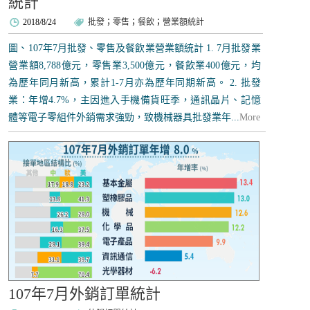
統計
2018/8/24
批發
；
零售
；
餐飲
；
營業額統計
圖、107年7月批發、零售及餐飲業營業額統計 1. 7月批發業
營業額8,788億元，零售業3,500億元，餐飲業400億元，均
為歷年同月新高，累計1-7月亦為歷年同期新高。 2. 批發
業：年增4.7%，主因進入手機備貨旺季，通訊晶片、記憶
體等電子零組件外銷需求強勁，致機械器具批發業年...
More
107年7月外銷訂單統計