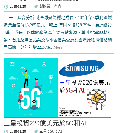
2018/11/20
製造業
；
產值
一、綜合分析 隨全球景氣穩定成長，107年第3季我國製
造業產值3兆6,285億元，較上 年同季增加8.39%，為連續第
8季正成長，以傳統產業為主要貢獻來源，其 中化學原材料
業、石油及煤製品業及基本金屬業受惠於國際原物料價格續
居高檔，分別年增22.36%...
More
三星投資220億美元於5G和AI
2018/11/20
三星
；
5G
；
AI