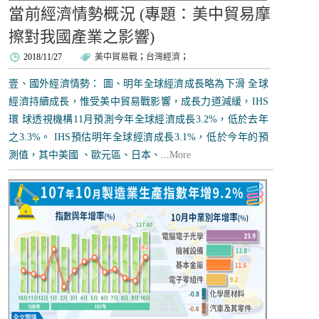
當前經濟情勢概況 (專題：美中貿易摩
擦對我國產業之影響)
2018/11/27
美中貿易戰
；
台灣經濟
；
壹、國外經濟情勢： 圖、明年全球經濟成長略為下滑 全球
經濟持續成長，惟受美中貿易戰影響，成長力道減緩，IHS
環 球透視機構11月預測今年全球經濟成長3.2%，低於去年
之3.3%。 IHS預估明年全球經濟成長3.1%，低於今年的預
測值，其中美國 、歐元區、日本、...
More