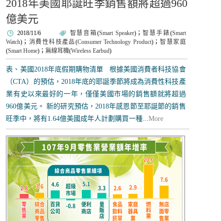
2018年美國耶誕旺季銷售額將超過960
億美元
2018/11/6
智慧音箱
(
Smart Speaker
)；
智慧手錶
(
Smart
Watch
)；
消費性科技產品
(
Consumer Technology Product
)；
智慧家庭
(
Smart Home
)；
無線耳機
(
Wireless Earbud
)
表、美國2018年底假期購物清單 根據美國消費者科技協會
（CTA）的預估，2018年底的耶誕季節將成為消費性科技產
業有史以來最好的一年，僅僅美國市場的銷售額就將超過
960億美元。 新的研究預估，2018年感恩節至耶誕節的銷售
旺季中，將有1.64億美國成年人計劃購買一種...
More