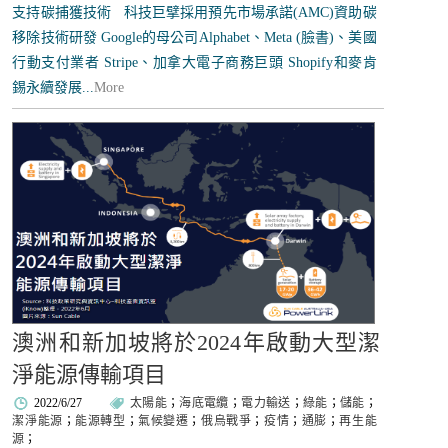
支持碳捕獲技術 科技巨擘採用預先市場承諾(AMC)資助碳
移除技術研發 Google的母公司Alphabet、Meta (臉書)、美國
行動支付業者 Stripe、加拿大電子商務巨頭 Shopify和麥肯
錫永續發展...
More
澳洲和新加坡將於2024年啟動大型潔
淨能源傳輸項目
2022/6/27
太陽能
；
海底電纜
；
電力輸送
；
綠能
；
儲能
；
潔淨能源
；
能源轉型
；
氣候變遷
；
俄烏戰爭
；
疫情
；
通膨
；
再生能
源
；