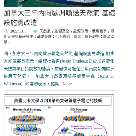
加拿大三年內向歐洲輸送天然氣 基礎
設施需改造
2022/5/31
天然氣
；
能源安全
；
能源政策
；
俄烏戰爭
；
液
化天然氣基礎設施
；
基礎設施
；
化石燃料
；
氫氣
；
綠色轉型
；
能源產
業
；
圖、加拿大三年內向歐洲輸送天然氣 基礎設施需改造 加拿
大能源部長表示，總理杜魯道(Justin Trudeau)對於加速液化
天然氣項目持開放的態度，並最快可能在三年內開始向歐洲
供應天然氣。 加拿大自然資源部長威爾金森（Jonathan
Wilkinson）向媒體表示，協助...
More