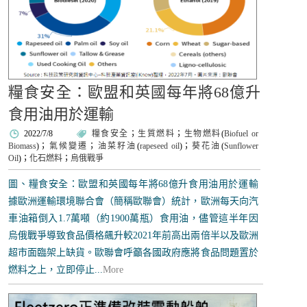
糧食安全：歐盟和英國每年將68億升
食用油用於運輸
2022/7/8
糧食安全
；
生質燃料
；
生物燃料
(
Biofuel or
Biomass
)；
氣候變遷
；
油菜籽油
(
rapeseed oil
)；
葵花油
(
Sunflower
Oil
)；
化石燃料
；
烏俄戰爭
圖、糧食安全：歐盟和英國每年將68億升食用油用於運輸
據歐洲運輸環境聯合會（簡稱歐聯會）統計，歐洲每天向汽
車油箱倒入1.7萬噸（約1900萬瓶）食用油，儘管這半年因
烏俄戰爭導致食品價格飆升較2021年前高出兩倍半以及歐洲
超市面臨架上缺貨。歐聯會呼籲各國政府應將食品問題置於
燃料之上，立即停止...
More