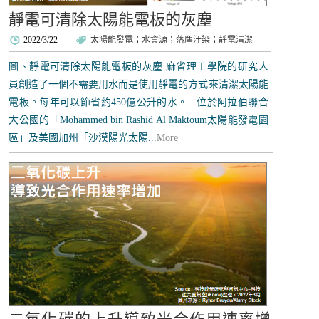
靜電可清除太陽能電板的灰塵
2022/3/22
太陽能發電
；
水資源
；
落塵汙染
；
靜電清潔
圖、靜電可清除太陽能電板的灰塵 麻省理工學院的研究人
員創造了一個不需要用水而是使用靜電的方式來清潔太陽能
電板。每年可以節省約450億公升的水。 位於阿拉伯聯合
大公國的「Mohammed bin Rashid Al Maktoum太陽能發電園
區」及美國加州「沙漠陽光太陽...
More