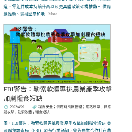
造、零組件成本持續升高以及更具體政策架構推動。 供應
鏈難題、貿易壁壘和地...
More
FBI警告：勒索軟體專挑農業產季攻擊
加劇糧食短缺
2022/4/29
糧食安全
；
供應鏈風險管理
；
網路攻擊
；
供應
鏈攻擊
；
勒索軟體
；
糧食短缺
圖、FBI警告：勒索軟體專挑農業產季攻擊加劇糧食短缺 美
國聯邦調查局（FBI）發布行業通知，警告農業合作社在農