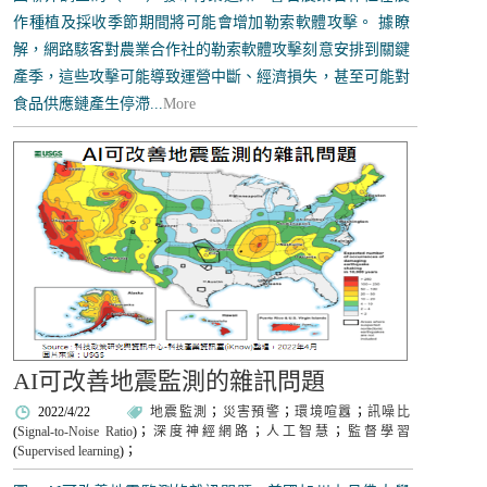
作種植及採收季節期間將可能會增加勒索軟體攻擊。 據瞭
解，網路駭客對農業合作社的勒索軟體攻擊刻意安排到關鍵
產季，這些攻擊可能導致運營中斷、經濟損失，甚至可能對
食品供應鏈產生停滯...
More
AI可改善地震監測的雜訊問題
2022/4/22
地震監測
；
災害預警
；
環境喧囂
；
訊噪比
(
Signal-to-Noise Ratio
)；
深度神經網路
；
人工智慧
；
監督學習
(
Supervised learning
)；