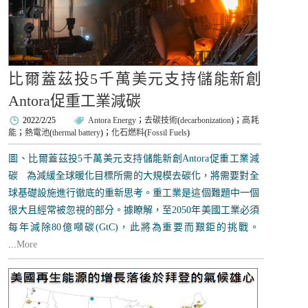
比爾蓋茲投5千萬美元支持儲能新創
Antora促重工業減碳
2022/2/25
Antora Energy
；
去碳技術
(
decarbonization
)；
高耗
能
；
熱電池
(
thermal battery
)；
化石燃料
(
Fossil Fuels
)
圖、比爾蓋茲投5千萬美元支持儲能新創Antora促重工業減
碳 為減緩全球暖化目標所需的大規模去碳化，將需要對全
球基礎設施進行徹底的重新思考。重工業是這個難題中一個
很大且經常被忽視的部分。據瞭解，至2050年美國工業必須
每年減除80億噸碳(GtC)，此將為重要而艱鉅的挑戰。
...
More