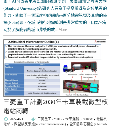
圖、AI可改善地震監測的雜訊問題 美國加州史丹佛大學
(Stanford University)的研究人員為了提高辨識及定位地震的
能力，訓練了一個深度神經網絡來區分地震訊號及其他的噪
訊(Noise)源。在城市進行地震監測是非常重要的，因為它有
助於了解脆弱的城市背後的故...
More
三菱重工計劃2030年卡車裝載微型核
電站商轉
2022/4/21
三菱重工
(
MHI
)；
卡車運輸
；
500kW
；
微型核
電站
；
微型核反應爐
(
nuclear microreactors
)；
全固態堆芯概念
(
all-solid-