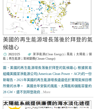
美國的再生能源增長落後於拜登的氣
候雄心
2022/2/25
潔淨能源
(
Clean Energy
)；
風能
；
太陽能
；
儲
能
；
再生能源
；
氣候變遷
(
Climate Change
)
圖、美國的再生能源增長落後於拜登的氣候雄心 根據貿易
組織美國潔淨能源公司(American Clean Power，ACP)的一份
新報告，2021年美國的再生能源增長遠遠低於實現氣候目標
所需的水準。 美國去年安裝的風能、太陽能和儲能容量約
28 GW，還不到拜登政府...
More