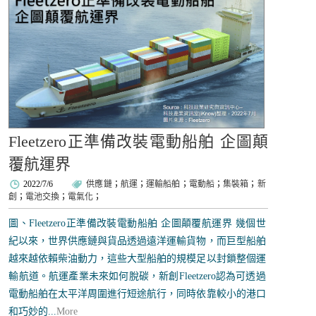
Fleetzero正準備改裝電動船舶 企圖顛
覆航運界
2022/7/6
供應鏈
；
航運
；
運輸船舶
；
電動船
；
集裝箱
；
新
創
；
電池交換
；
電氣化
；
圖、Fleetzero正準備改裝電動船舶 企圖顛覆航運界 幾個世
紀以來，世界供應鏈與貨品透過遠洋運輸貨物，而巨型船舶
越來越依賴柴油動力，這些大型船舶的規模足以封鎖整個運
輸航道。航運產業未來如何脫碳，新創Fleetzero認為可透過
電動船舶在太平洋周圍進行短途航行，同時依靠較小的港口
和巧妙的...
More