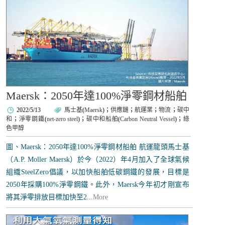
Maersk：2050年達100%淨零鋼材船舶
2022/5/13
馬士基
(
Maersk
)；
供應鏈
；
航運業
；
物流
；
碳中
和
；
淨零鋼鐵
(
net-zero steel
)；
碳中和船舶
(
Carbon Neutral Vessel
)；
綠
色甲醇
圖、Maersk：2050年達100%淨零鋼材船舶 航運龍頭馬士基
（A.P. Moller Maersk）於今（2022）年4月加入了全球氣候
組織SteelZero倡議，以加快船舶低碳鋼鐵的發展，目標是
2050年採購100%淨零鋼鐵。此外，Maersk今年初才剛宣布
將其淨零排放目標加快至2...
More