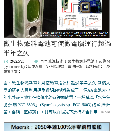
微生物燃料電池可使微電腦運行超過
半年之久
2022/5/23
再生能源技術
；
微生物燃料電池
；
藍綠藻
(
cyanobacteria
)；
環境永續
；
ARM處理器
；
電池技術
；
環境保護
；
小型
裝置供電
；
圖、微生物燃料電池可使微電腦運行超過半年之久 劍橋大
學的研究人員利用鋁及透明的塑料製成了一個AA電池大小
的小外殼。他們在這個小外殼裡面放置了一種稱為「水生集
胞藻屬PCC 6803」(Synechocystis sp. PCC 6803)的藍綠細
菌，俗稱「藍綠藻」，其可以在陽光下進行光合作用...
More