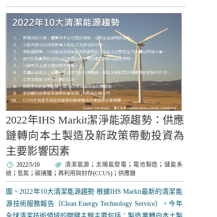
2022年IHS Markit潔淨能源趨勢：供應
鏈轉向本土製造及新政策帶動投資為
主要影響因素
2022/5/10
清潔能源
；
太陽能發電
；
電池製造
；
儲能系
統
；
氫氣
；
碳捕獲
；
再利用與封存
(
CCUS
)；
供應鏈
圖、2022年10大清潔能源趨勢 根據IHS Markit最新的清潔能
源技術服務報告（Clean Energy Technology Service），今年
全球清潔技術領域的關鍵主題主要包括：製造業轉向本土製