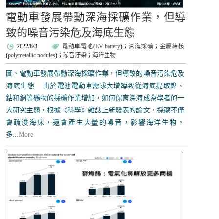
電動車發展帶動深海採礦作業，但導
致的噪音污染危及海底生態
2022/8/3
電動車電池
(
EV battery
)；
深海採礦
；
金屬結核
(
polymetallic nodules
)；
噪音汙染
；
海洋生物
圖、電動車發展帶動深海採礦作業，但導致的噪音污染危及
海底生態 由於電池電動車需求大增導致從海底提取鎳、
鈷和銅等礦物的採礦作業增加，如何保育深海成為學者的一
大研究主題。根據《科學》雜誌上新發表的論文，採礦不僅
會疏浚海床，還會產生大量的噪音，影響海洋生物。
多...
More