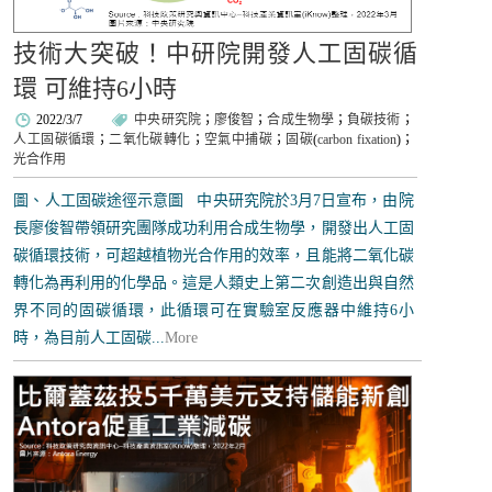
技術大突破！中研院開發人工固碳循
環 可維持6小時
2022/3/7
中央研究院
；
廖俊智
；
合成生物學
；
負碳技術
；
人工固碳循環
；
二氧化碳轉化
；
空氣中捕碳
；
固碳
(
carbon fixation
)；
光合作用
圖、人工固碳途徑示意圖 中央研究院於3月7日宣布，由院
長廖俊智帶領研究團隊成功利用合成生物學，開發出人工固
碳循環技術，可超越植物光合作用的效率，且能將二氧化碳
轉化為再利用的化學品。這是人類史上第二次創造出與自然
界不同的固碳循環，此循環可在實驗室反應器中維持6小
時，為目前人工固碳...
More