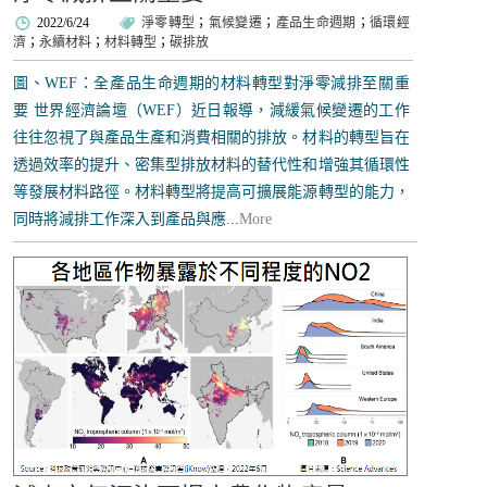
2022/6/24
淨零轉型
；
氣候變遷
；
產品生命週期
；
循環經
濟
；
永續材料
；
材料轉型
；
碳排放
圖、WEF：全產品生命週期的材料轉型對淨零減排至關重
要 世界經濟論壇（WEF）近日報導，減緩氣候變遷的工作
往往忽視了與產品生產和消費相關的排放。材料的轉型旨在
透過效率的提升、密集型排放材料的替代性和增強其循環性
等發展材料路徑。材料轉型將提高可擴展能源轉型的能力，
同時將減排工作深入到產品與應...
More