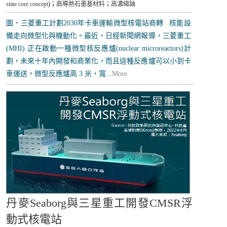
state core concept
)；
高導熱石墨基材料
；
高濃縮鈾
圖、三菱重工計劃2030年卡車運輸微型核電站商轉 核能設
備走向微型化與機動化。最近，日經新聞網報導，三菱重工
(MHI) 正在啟動一種微型核反應爐(nuclear microreactors)計
劃，未來十年內開發和商業化，而且這種反應爐可以小到卡
車運送。微型反應爐高 3 米，寬...
More
丹麥Seaborg與三星重工開發CMSR浮
動式核電站