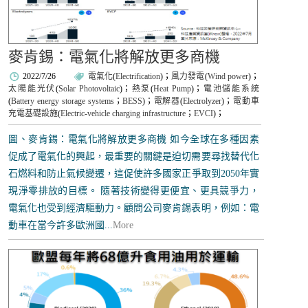
麥肯錫：電氣化將解放更多商機
2022/7/26
電氣化
(
Electrification
)；
風力發電
(
Wind power
)；
太陽能光伏
(
Solar Photovoltaic
)；
熱泵
(
Heat Pump
)；
電池儲能系統
(
Battery energy storage systems
；
BESS
)；
電解器
(
Electrolyzer
)；
電動車
充電基礎設施
(
Electric-vehicle charging infrastructure
；
EVCI
)；
圖、麥肯錫：電氣化將解放更多商機 如今全球在多種因素
促成了電氣化的興起，最重要的關鍵是迫切需要尋找替代化
石燃料和防止氣候變遷，這促使許多國家正爭取到2050年實
現淨零排放的目標。 隨著技術變得更便宜、更具競爭力，
電氣化也受到經濟驅動力。顧問公司麥肯錫表明，例如：電
動車在當今許多歐洲國...
More