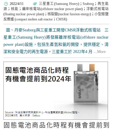
2022/4/11
三星重工
(
Samsung Heavy
)；
Seaborg
；
再生能
源
；
核能
；
離岸核電站
(
offshore nuclear power plant
)；
浮動式核電站
(
floating nuclear power plant
)；
核裂變
(
nuclear fussion energy
)；
小型熔鹽
反應爐
(
compact molten salt reactor
；
CMSR
)
圖、丹麥Seaborg與三星重工開發CMSR浮動式核電站 三
星重工(Samsung Heavy)將發展離岸核電站(offshore nuclear
power plant)設施，包括生產氫和氨的開發，提供穩定、清
潔和安全電力的再生電源。三星重工於 2022年4 月 ...
More
固態電池商品化時程有機會提前到