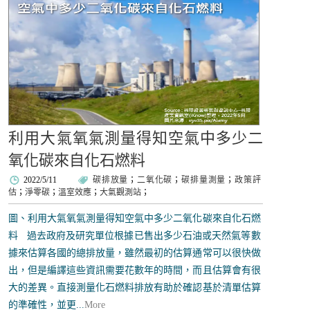
利用大氣氧氣測量得知空氣中多少二
氧化碳來自化石燃料
2022/5/11
碳排放量
；
二氧化碳
；
碳排量測量
；
政策評
估
；
淨零碳
；
溫室效應
；
大氣觀測站
；
圖、利用大氣氧氣測量得知空氣中多少二氧化碳來自化石燃
料 過去政府及研究單位根據已售出多少石油或天然氣等數
據來估算各國的總排放量，雖然最初的估算通常可以很快做
出，但是編譯這些資訊需要花數年的時間，而且估算會有很
大的差異。直接測量化石燃料排放有助於確認基於清單估算
的準確性，並更...
More