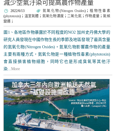
減少空氣汙染可提高農作物產量
2022/6/13
氮氧化物
(
Nitrogen Oxides
)；
植物性毒素
(
phytotoxin
)；
溫室氣體
；
氮氧化物濃度
；
二氧化氮
；
作物產量
；
氣候
變遷
；
圖1、各地區作物暴露於不同程度的NO2 加州史丹佛大學的
研究人員發現在中國作物生長的季節及地區發現了最高含量
的氮氧化物(Nitrogen Oxides)。氮氧化物影響農作物的產量
主要有兩種方式，氮氧化物是一種植物性毒素(phytotoxin)
會直接損害植物細胞，同時它也是形成臭氧等其他汙
染...
More