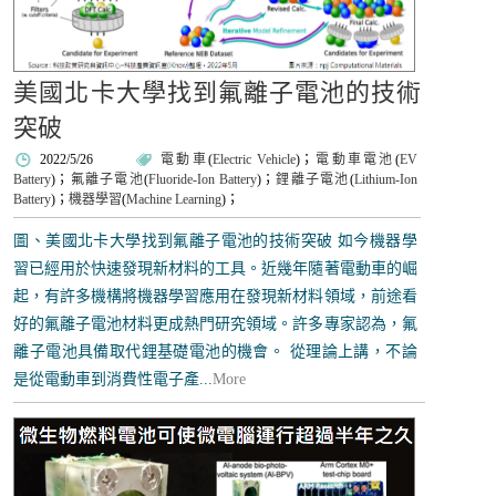
美國北卡大學找到氟離子電池的技術
突破
2022/5/26
電動車
(
Electric Vehicle
)；
電動車電池
(
EV
Battery
)；
氟離子電池
(
Fluoride-Ion Battery
)；
鋰離子電池
(
Lithium-Ion
Battery
)；
機器學習
(
Machine Learning
)；
圖、美國北卡大學找到氟離子電池的技術突破 如今機器學
習已經用於快速發現新材料的工具。近幾年隨著電動車的崛
起，有許多機構將機器學習應用在發現新材料領域，前途看
好的氟離子電池材料更成熱門研究領域。許多專家認為，氟
離子電池具備取代鋰基礎電池的機會。 從理論上講，不論
是從電動車到消費性電子產...
More