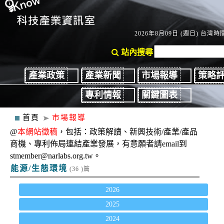
2026年8月09日 (週日) 台灣時間
站內搜尋
產業政策
產業新聞
市場報導
策略
專利情報
關鍵圖表
首頁
市場報導
@
本網站徵稿
，包括：政策解讀、新興技術/產業/產品
商機、專利佈局連結產業發展，有意願者請email到
stmember@narlabs.org.tw。
能源/生態環境
(36 )篇
2026
2025
2024