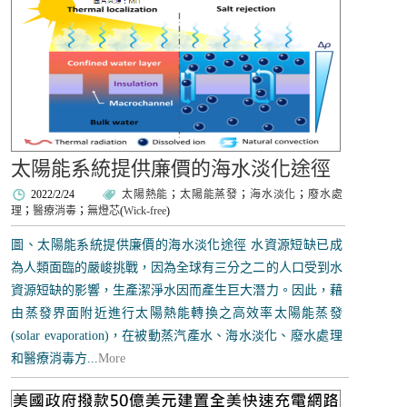
太陽能系統提供廉價的海水淡化途徑
2022/2/24
太陽熱能
；
太陽能蒸發
；
海水淡化
；
廢水處
理
；
醫療消毒
；
無燈芯
(
Wick-free
)
圖、太陽能系統提供廉價的海水淡化途徑 水資源短缺已成
為人類面臨的嚴峻挑戰，因為全球有三分之二的人口受到水
資源短缺的影響，生產潔淨水因而產生巨大潛力。因此，藉
由蒸發界面附近進行太陽熱能轉換之高效率太陽能蒸發
(solar evaporation)，在被動蒸汽產水、海水淡化、廢水處理
和醫療消毒方...
More