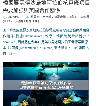
韓國要贏得沙烏地阿拉伯核電廠項目
需要加強與美國合作關係
2022/8/12
核電廠
；
反應爐
；
核電產業
；
國際原子能總署
(
IAEA
)；
核發展
；
地緣政治
；
圖、韓國要贏得沙烏地阿拉伯核電廠項目需要加強與美國合
作關係 根據BussinessKoreA報導，韓國總統尹錫悅(Yun
Seok-yeol)預計將在今年11月與沙烏地阿拉伯王儲穆罕默德·
本·沙爾曼(Mohammed bin Salman)舉行峰會。由於韓國的
目...
More