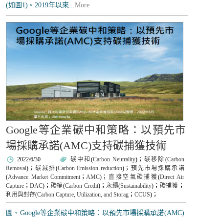
(如圖1)。2019年以來...
More
Google等企業碳中和策略：以預先市
場採購承諾(AMC)支持碳捕獲技術
2022/6/30
碳中和
(
Carbon Neutrality
)；
碳移除
(
Carbon
Removal
)；
碳減排
(
Carbon Emission reduction
)；
預先市場採購承諾
(
Advance Market Commitment
；
AMC
)；
直接空氣碳捕獲
(
Direct Air
Capture
；
DAC
)；
碳權
(
Carbon Credit
)；
永續
(
Sustainability
)；
碳捕獲
；
利用與封存
(
Carbon Capture, Utilization, and Storag
；
CCUS
)；
圖、Google等企業碳中和策略：以預先市場採購承諾(AMC)