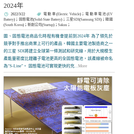
2024年
2022/3/22
電動車
(
Electric Vehicle
)；
電動車電池
(
EV
Battery
)；
固態電池
(
Solid-State Battery
)；
三星SDI
(
Samsung SDI
)；
韓國
(
South Korea
)；
新創公司
(
Startup
)；
Sakuu
；
圖、固態電池商品化時程有機會提前到2024年 為了領先於
競爭對手推出商業上可行的產品，韓國主要電池製造商之一
的三星 SDI將建立全球第一條測試和研究線，用於大規模生
產能量密度比鋰離子電池更高的全固態電池，該產線被命名
為“S-Line”。 固態電池可實現更快的充...
More