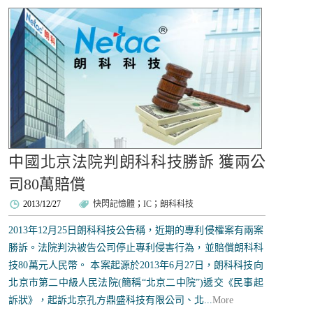
中國北京法院判朗科科技勝訴 獲兩公
司80萬賠償
2013/12/27
快閃記憶體
；
IC
；
朗科科技
2013年12月25日朗科科技公告稱，近期的專利侵權案有兩案
勝訴。法院判決被告公司停止專利侵害行為，並賠償朗科科
技80萬元人民幣。 本案起源於2013年6月27日，朗科科技向
北京市第二中級人民法院(簡稱“北京二中院”)遞交《民事起
訴狀》，起訴北京孔方鼎盛科技有限公司、北...
More