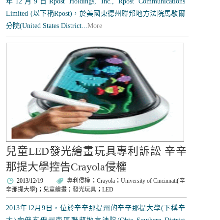
年12月9日Rpost Holdings, Inc., Rpost Communications
Limited (以下稱Rpost)，於美國東德州聯邦地方法院馬歇爾
分院(United States District...
More
兒童LED發光繪畫玩具專利訴訟 辛辛
那提大學控告Crayola侵權
2013/12/19
專利侵權
；
Crayola
；
University of Cincinnati
(
辛
辛那提大學
)；
兒童繪畫
；
發光玩具
；
LED
2013年12月9日，位於辛辛那提州的辛辛那提大學(下稱辛