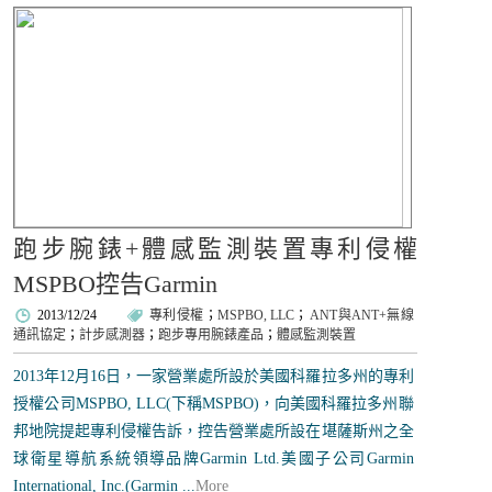
跑步腕錶+體感監測裝置專利侵權
MSPBO控告Garmin
2013/12/24
專利侵權
；
MSPBO, LLC
；
ANT與ANT+無線
通訊協定
；
計步感測器
；
跑步專用腕錶產品
；
體感監測裝置
2013年12月16日，一家營業處所設於美國科羅拉多州的專利
授權公司MSPBO, LLC(下稱MSPBO)，向美國科羅拉多州聯
邦地院提起專利侵權告訴，控告營業處所設在堪薩斯州之全
球衛星導航系統領導品牌Garmin Ltd.美國子公司Garmin
International, Inc.(Garmin ...
More