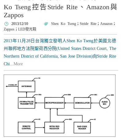
Ko Tseng控告Stride Rite、Amazon與
Zappos
2013/12/10
Shen Ko Tseng
；
Stride Rite
；
Amazon
；
Zappos
；
LED發光鞋
2013年11月28日台灣獨立發明人Shen Ko Tseng於美國北德
州聯邦地方法院聖荷西分院(United States District Court, The
Northern District of California, San Jose Division)向Stride Rite
Chi...
More