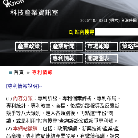
2026年8月08日 (週六) 台灣時間：
站內搜尋
產業政策
產業新聞
市場報導
策略
專利情報
關鍵圖表
首頁
專利情報
[專利情報說明]--
(1)
內容分類
：
專利
訴訟、
專利個案評析、專利布局、
專利統計、專利教室
、商標、後續
追蹤報導及反壟斷
競爭
等八大類別，進入各類別後
，再點選
年份
閱
"
"
讀，或是利用
站內搜尋
查詢訴訟案或系爭專利號。
"
"
(2)
本網站徵稿：
包括：政策解讀、新興技術/產業/產
品商機、專利佈局連結產業發展，有微薄稿酬，請來