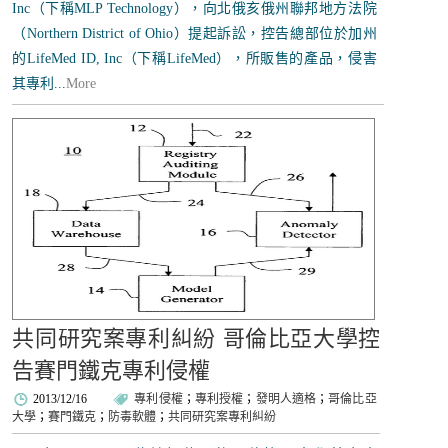
Inc（下稱MLP Technology），向北俄亥俄州聯邦地方法院
（Northern District of Ohio）提起訴訟，控告總部位於加州
的LifeMed ID, Inc（下稱LifeMed），所販售的產品，侵害
其專利...
More
共同研究案專利糾紛 哥倫比亞大學控
告賽門鐵克專利侵權
2013/12/16
專利侵權
；
專利授權
；
發明人適格
；
哥倫比亞
大學
；
賽門鐵克
；
防毒軟體
；
共同研究案專利糾紛