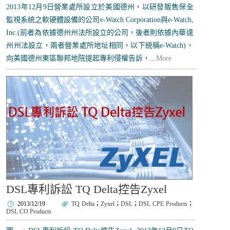
2013年12月9日營業處所設立於美國德州，以研發販售保全
監視系統之軟硬體設備的公司e-Watch Corporation與e-Watch,
Inc.(前者為依據德州州法所設立的公司，後者則依據內華達
州州法設立，兩者營業處所地址相同，以下統稱e-Watch)，
向美國德州東區聯邦地院提起專利侵權告訴，...
More
DSL專利訴訟 TQ Delta控告Zyxel
2013/12/19
TQ Delta
；
Zyxel
；
DSL
；
DSL CPE Products
；
DSL CO Products