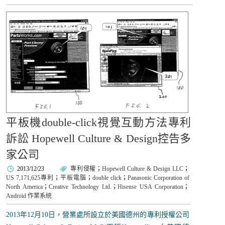
平板機double-click視覺互動方法專利
訴訟 Hopewell Culture & Design控告多
家公司
2013/12/23
專利侵權
；
Hopewell Culture & Design LLC
；
US 7,171,625專利
；
平板電腦
；
double click
；
Panasonic Corporation of
North America
；
Creative Technology Ltd.
；
Hisense USA Corporation
；
Android 作業系統
2013年12月10日，營業處所設立於美國德州的專利授權公司