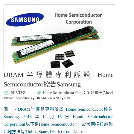
DRAM半導體專利訴訟 Home
Semiconductor控告Samsung
2013/12/24
Home Semiconductor Corp
；
茂矽電子
(
Mosel
Vitelic Corporation
)；
DRAM
；
NAND
；
CPU
圖一、DRAM半導體專利訴訟 Home Semiconductor控告
Samsung 2013年12月16日Home Semiconductor
Corporation(以下稱Home Semiconductor)，於美國達拉威聯
邦地方法院(United States District Cou...
More