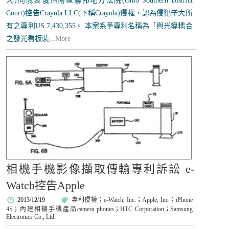
大)向俄亥俄州南區聯邦地方法院(Ohio Southern District
Court)控告Crayola LLC(下稱Crayola)侵權，認為侵犯辛大所
有之專利US 7,430,355。 本案系爭專利名稱為「與光導耦合
之發光看板裝...
More
相機手機影像擷取傳輸專利訴訟 e-
Watch控告Apple
2013/12/19
專利侵權
；
e-Watch, Inc.
；
Apple, Inc.
；
iPhone
4S
；
內建相機手機產品camera phones
；
HTC Corporation
；
Samsung
Electronics Co., Ltd.