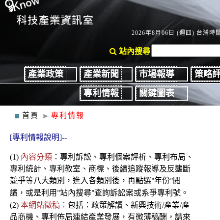
2026年8月06日 (週四) 台灣時間：
站內搜尋
產業政策
產業新聞
市場報導
策略
專利情報
關鍵圖表
首頁
專利情報
[專利情報說明]--
(1)
內容分類
：
專利
訴訟、
專利個案評析、專利布局、
專利統計、專利教室
、商標、後續
追蹤報導及反壟斷
競爭
等八大類別，進入各類別後
，再點選
年份
閱
"
"
讀，或是利用
站內搜尋
查詢訴訟案或系爭專利號。
"
"
(2)
本網站徵稿：
包括：政策解讀、新興技術/產業/產
品商機、專利佈局連結產業發展，有微薄稿酬，請來