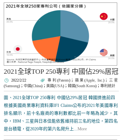
2021全球TOP 250專利 中國佔29%居冠
2022/2/22
專利
(
Patents
)；
蘋果
(
Apple, Inc.
)；
三星
(
Samsung
)；
中國
(
China
)；
美國
(
USA
)；
韓國
(
South Korea
)；
專利統計
圖、2021全球TOP 250專利 中國佔29%居冠 韓國擠進前四
根據美國商業專利資料庫IFI Claims公布的2021年美國專利
排名顯示，前十名廠商的專利數都比前一年略為減少，其
中，IBM、三星與日本佳能依舊維持前三名的地位，第四名
是台積電，從2020年的第六名爬升上...
More