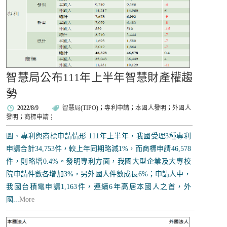
智慧局公布111年上半年智慧財產權趨
勢
2022/8/9
智慧局
(
TIPO
)；
專利申請
；
本國人發明
；
外國人
發明
；
商標申請
；
圖、專利與商標申請情形 111年上半年，我國受理3種專利
申請合計34,753件，較上年同期略減1%，而商標申請46,578
件，則略增0.4%。發明專利方面，我國大型企業及大專校
院申請件數各增加3%，另外國人件數成長6%；申請人中，
我國台積電申請1,163件，連續6年高居本國人之首，外
國...
More