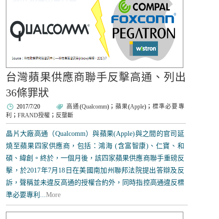
台灣蘋果供應商聯手反擊高通、列出
36條罪狀
2017/7/20
高通
(
Qualcomm
)；
蘋果
(
Apple
)；
標準必要專
利
；
FRAND授權
；
反壟斷
晶片大廠高通（Qualcomm）與蘋果(Apple)與之間的官司延
燒至蘋果四家供應商，包括：鴻海 (含富智康)、仁寶、和
碩、緯創。終於，一個月後，該四家蘋果供應商聯手重磅反
擊，於2017年7月18日在美國南加州聯邦法院提出答辯及反
訴，聲稱並未違反高通的授權合約外，同時指控高通違反標
準必要專利...
More