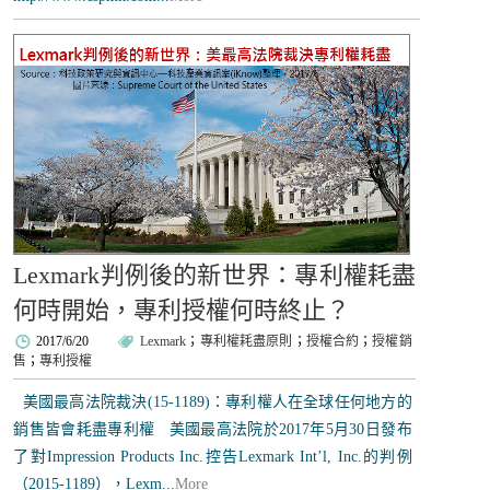
Lexmark判例後的新世界：專利權耗盡
何時開始，專利授權何時終止？
2017/6/20
Lexmark
；
專利權耗盡原則
；
授權合約
；
授權銷
售
；
專利授權
美國最高法院裁決(15-1189)：專利權人在全球任何地方的
銷售皆會耗盡專利權 美國最高法院於2017年5月30日發布
了對Impression Products Inc.控告Lexmark Int’l, Inc.的判例
（2015-1189），Lexm...
More