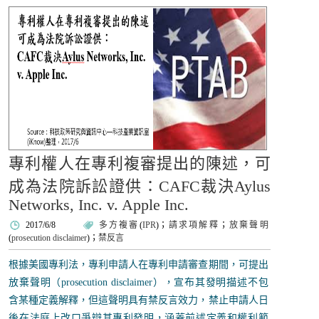
專利權人在專利複審提出的陳述，可
成為法院訴訟證供：CAFC裁決Aylus
Networks, Inc. v. Apple Inc.
2017/6/8
多方複審
(
IPR
)；
請求項解釋
；
放棄聲明
(
prosecution disclaimer
)；
禁反言
根據美國專利法，專利申請人在專利申請審查期間，可提出
放棄聲明（prosecution disclaimer），宣布其發明描述不包
含某種定義解釋，但這聲明具有禁反言效力，禁止申請人日
後在法庭上改口爭辯其專利發明，涵蓋前述定義和權利範