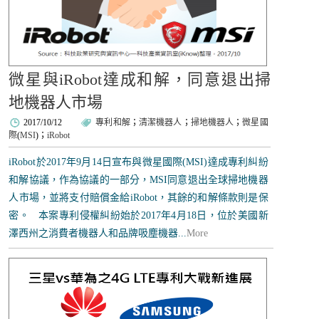
微星與iRobot達成和解，同意退出掃
地機器人市場
2017/10/12
專利和解
；
清潔機器人
；
掃地機器人
；
微星國
際
(
MSI
)；
iRobot
iRobot於2017年9月14日宣布與微星國際(MSI)達成專利糾紛
和解協議，作為協議的一部分，MSI同意退出全球掃地機器
人市場，並將支付賠償金給iRobot，其餘的和解條款則是保
密。 本案專利侵權糾紛始於2017年4月18日，位於美國新
澤西州之消費者機器人和品牌吸塵機器...
More