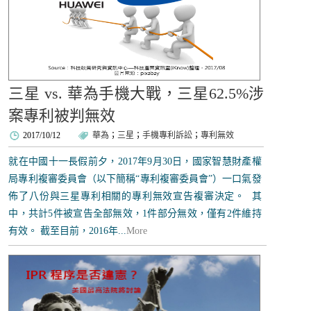
三星 vs. 華為手機大戰，三星62.5%涉
案專利被判無效
2017/10/12
華為
；
三星
；
手機專利訴訟
；
專利無效
就在中國十一長假前夕，2017年9月30日，國家智慧財產權
局專利複審委員會（以下簡稱“專利複審委員會”）一口氣發
佈了八份與三星專利相關的專利無效宣告複審決定。 其
中，共計5件被宣告全部無效，1件部分無效，僅有2件維持
有效。 截至目前，2016年...
More