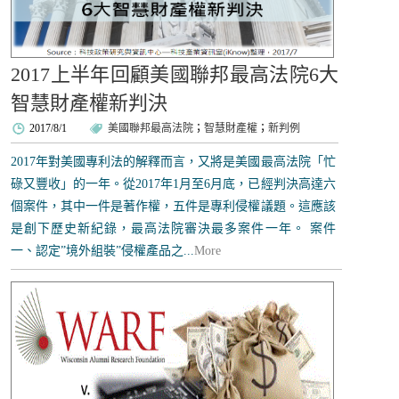
2017上半年回顧美國聯邦最高法院6大
智慧財產權新判決
2017/8/1
美國聯邦最高法院
；
智慧財產權
；
新判例
2017年對美國專利法的解釋而言，又將是美國最高法院「忙
碌又豐收」的一年。從2017年1月至6月底，已經判決高達六
個案件，其中一件是著作權，五件是專利侵權議題。這應該
是創下歷史新紀錄，最高法院審決最多案件一年。 案件
一、認定”境外組裝”侵權產品之...
More