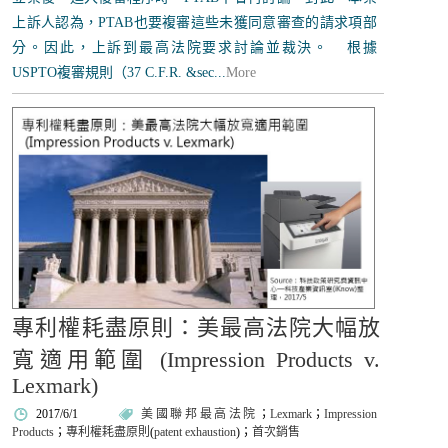
上訴人認為，PTAB也要複審這些未獲同意審查的請求項部
分。因此，上訴到最高法院要求討論並裁決。 根據
USPTO複審規則（37 C.F.R. &sec...
More
專利權耗盡原則：美最高法院大幅放
寬適用範圍 (Impression Products v.
Lexmark)
2017/6/1
美國聯邦最高法院
；
Lexmark
；
Impression
Products
；
專利權耗盡原則
(
patent exhaustion
)；
首次銷售