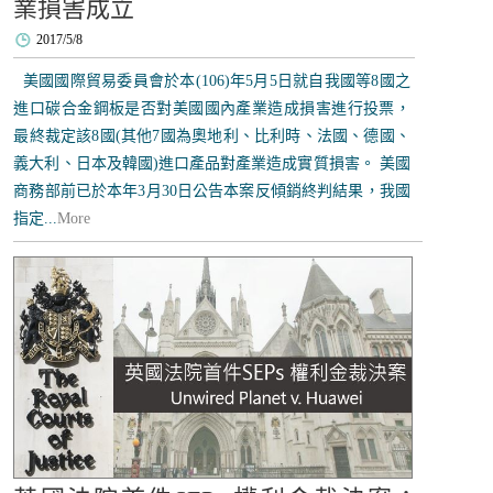
業損害成立
2017/5/8
美國國際貿易委員會於本(106)年5月5日就自我國等8國之
進口碳合金鋼板是否對美國國內產業造成損害進行投票，
最終裁定該8國(其他7國為奧地利、比利時、法國、德國、
義大利、日本及韓國)進口產品對產業造成實質損害。 美國
商務部前已於本年3月30日公告本案反傾銷終判結果，我國
指定...
More