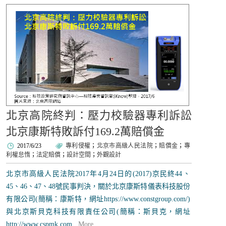
北京高院終判：壓力校驗器專利訴訟
北京康斯特敗訴付169.2萬賠償金
2017/6/23
專利侵權
；
北京市高級人民法院
；
賠償金
；
專
利權怠惰
；
法定賠償
；
設計空間
；
外觀設計
北京市高級人民法院2017年4月24日的(2017)京民終44、
45、46、47、48號民事判決，關於北京康斯特儀表科技股份
有限公司(簡稱：康斯特，網址https://www.constgroup.com/)
與北京斯貝克科技有限責任公司(簡稱：斯貝克，網址
http://www.cspmk.com...
More