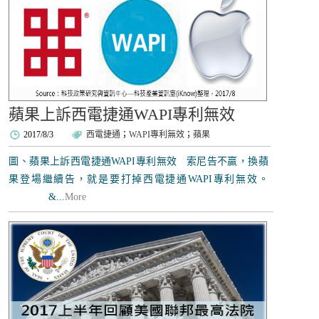
蘋果上訴西電捷通WAPI專利無效
2017/8/3
西電捷通
；
WAPI專利無效
；
蘋果
圖、蘋果上訴西電捷通WAPI專利無效 索尼告不贏，換蘋
果登場繼續告，就是要打掉西電捷通WAPI專利無效。
&...
More