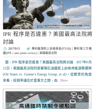
IPR 程序是否違憲？美國最高法院將
討論
2017/9/15
專利審理和上訴委員會
(
PTAB
)；
專利第三方複
審
(
IPR
；
inter partes review
)；
美國最高法院
圖、IPR 程序是否違憲？美國最高法院將討論 2017年6月
12日，美國最高法院同意審理石油國家上訴格林能源集團案
(Oil States vs. Greene’s Energy Group, et al)。從實質的角度
來看，這個爭議在於當事方之間，由...
More