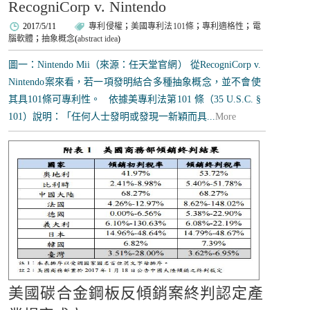
RecogniCorp v. Nintendo
2017/5/11
專利侵權
；
美國專利法101條
；
專利適格性
；
電
腦軟體
；
抽象概念
(
abstract idea
)
圖一：Nintendo Mii（來源：任天堂官網） 從RecogniCorp v.
Nintendo案來看，若一項發明結合多種抽象概念，並不會使
其具101條可專利性。 依據美專利法第101 條（35 U.S.C. §
101）說明：「任何人士發明或發現一新穎而具...
More
美國碳合金鋼板反傾銷案終判認定產