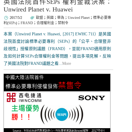
英國法院首件SEPs 權利金裁決案：
Unwired Planet v. Huawei
2017/5/2
歐盟
；
英國
；
華為
；
Unwired Planet
；
標準必要專
利
(
SEPs
)；
FRAND
；
合理權利金
；
禁制令
本案（Unwired Planet v. Huawei, [2017] EWHC 711）是英國
法院首度討論標準必要專利（SEPs）的「公平、合理暨非
歧視性」授權原則議題（FRAND），並就FRAND適用原則
及如何計算SEPs合理權利金等問題，提出多項見解，反映
了英國法院對FRAND議題之看...
More