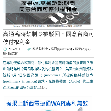
高通臨時禁制令被駁回，同意台商可
停付權利金
2017/9/11
臨時禁制令
；
高通
(
Qualcomm
)；
蘋果
(
Apple
)；
權利金支付
在專利侵權訴訟期間，停付權利金是無可彌補的損害嗎？祭
出臨時禁制令容易取得法院的核發嗎？ 美國南加州聯邦法
院於9月7日駁回高通（Qualcomm）所提的臨時禁制令
(preliminary injunction)請求，允許為蘋果（Apple）代工生
產iPhone的四家台灣製...
More