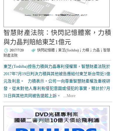
智慧財產法院：快閃記憶體案，力積
與力晶判賠給東芝1億元
2017/7/20
快閃記憶體
；
東芝
(
Toshiba
)；
力積
；
力晶
；
智慧
財產法院
東芝(Toshiba)控告力積與力晶專利侵權案，智慧財產法院於
2017年7月19日判決力積與其他被告應給付東芝新台幣近1億
元及利息。 力積表示，公司一向尊重智慧財產權及重視研
發，從未對他人專利有侵犯意圖或侵犯的事實，預計於7月
31日與其他共同被告提起上訴。 ...
More