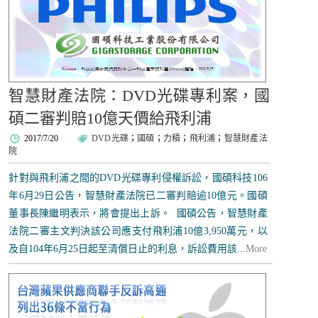
智慧財產法院：DVD光碟專利案，國
碩二審判賠10億天價給飛利浦
2017/7/20
DVD光碟
；
國碩
；
力積
；
飛利浦
；
智慧財產法
院
針對與飛利浦之間的DVD光碟專利侵權訴訟，國碩科技106
年6月29日公告，智慧財產法院已二審判賠逾10億元。國碩
董事長陳繼明表示，將會提出上訴。 國碩公告，智慧財產
法院二審主文判決該公司應支付飛利浦10億3,950萬元，以
及自104年6月25日起至清償日止的利息，訴訟費用該...
More