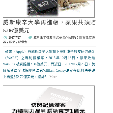
威斯康辛大學再進帳，蘋果共須賠
5.06億美元
2017/7/27
威斯康辛校友研究基金
(
WARF
)；
計算機處理
器
；
蘋果
；
賠償金
蘋果（Apple）與威斯康辛大學旗下威斯康辛校友研究基金
（WARF）之專利侵權案，2015年10月13日，蘋果敗給
WARF，被判賠償2.34億美元；而近日，2017年7月25日，美
國威斯康辛法院地區法官William Conley決定在此判決基礎
上再追加2.72億美元，總計5...
More