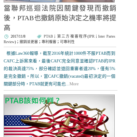
當聯邦巡迴法院因關鍵發現而撤銷
後，PTAB也撤銷原始決定之機率將提
高
2017/11/8
PTAB
；
第三方複審程序
(
IPR
；
Inter Partes
Review
)；
撤銷並更審
；
專利複審
；
可專利性
根據Law360報導，截至2016年統計1000件不服PTAB而到
CAFC上訴案來看，最後CAFC完全同意並確認PTAB的IPR
的裁決高達75%，部分確認並退回重審者達20%，僅有5%
是完全撤銷。所以，當CAFC撤銷(vacated)最初決定的一個
關鍵部分時，PTAB就更有可能也...
More