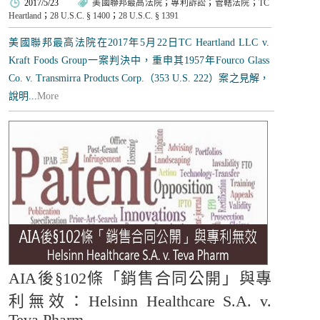
2017/5/23
美國聯邦最高法院
；
專利訴訟
；
管轄法院
；
TC
Heartland
；
28 U.S.C. § 1400
；
28 U.S.C. § 1391
美國聯邦最高法院在2017年5月22日TC Heartland LLC v.
Kraft Foods Group一案判決中，重申其1957年Fourco Glass
Co. v. Transmirra Products Corp.（353 U.S. 222）案之見解，
說明...
More
AIA後§102條「銷售合同公開」與專
利無效：Helsinn Healthcare S.A. v.
Teva Pharm