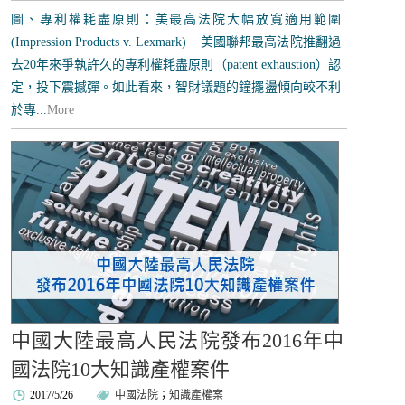
圖、專利權耗盡原則：美最高法院大幅放寬適用範圍
(Impression Products v. Lexmark) 美國聯邦最高法院推翻過
去20年來爭執許久的專利權耗盡原則（patent exhaustion）認
定，投下震撼彈。如此看來，智財議題的鐘擺盪傾向較不利
於專...
More
中國大陸最高人民法院發布2016年中
國法院10大知識產權案件
2017/5/26
中國法院
；
知識產權案