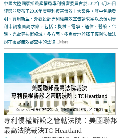
中國大陸國家知識產權局專利複審委員會於2017年4月26日
評選並發布了2016年度專利複審無效十大案件，其中包括發
明、實用新型、外觀設計專利權無效宣告請求案以及發明專
利申請複審請求案，包括：機械、電學、通信、醫藥、化
學、光電等技術領域，多方面、多角度地詮釋了專利法律法
規在復審無效審查中的法律...
More
專利侵權訴訟之管轄法院：美國聯邦
最高法院裁決TC Heartland