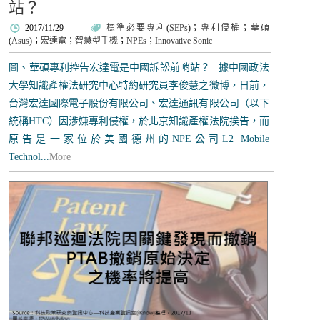
站？
2017/11/29
標準必要專利
(
SEPs
)；
專利侵權
；
華碩
(
Asus
)；
宏達電
；
智慧型手機
；
NPEs
；
Innovative Sonic
圖、華碩專利控告宏達電是中國訴訟前哨站？ 據中國政法
大學知識產權法研究中心特約研究員李俊慧之微博，日前，
台灣宏達國際電子股份有限公司、宏達通訊有限公司（以下
統稱HTC）因涉嫌專利侵權，於北京知識產權法院挨告，而
原告是一家位於美國德州的NPE公司L2 Mobile
Technol...
More