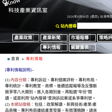
2026年8月06日 (週四) 台灣時間：
站內搜尋
產業政策
產業新聞
市場報導
策略
專利情報
關鍵圖表
首頁
專利情報
[專利情報說明]--
(1)
內容分類
：
專利
訴訟、
專利個案評析、專利布局、
專利統計、專利教室
、商標、後續
追蹤報導及反壟斷
競爭
等八大類別，進入各類別後
，再點選
年份
閱
"
"
讀，或是利用
站內搜尋
查詢訴訟案或系爭專利號。
"
"
(2)
本網站徵稿：
包括：政策解讀、新興技術/產業/產
品商機、專利佈局連結產業發展，有微薄稿酬，請來