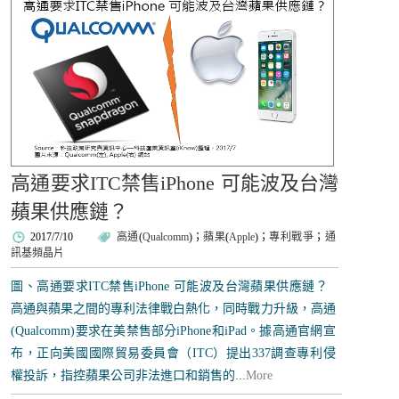
高通要求ITC禁售iPhone 可能波及台灣
蘋果供應鏈？
2017/7/10
高通
(
Qualcomm
)；
蘋果
(
Apple
)；
專利戰爭
；
通
訊基頻晶片
圖、高通要求ITC禁售iPhone 可能波及台灣蘋果供應鏈？
高通與蘋果之間的專利法律戰白熱化，同時戰力升級，高通
(Qualcomm)要求在美禁售部分iPhone和iPad。據高通官網宣
布，正向美國國際貿易委員會（ITC）提出337調查專利侵
權投訴，指控蘋果公司非法進口和銷售的...
More