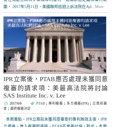
圍。 2017年5月11日，美國聯邦巡迴上訴法院在Ayl...
More
IPR立案後，PTAB應否處理未獲同意
複審的請求項：美最高法院將討論
SAS Institute Inc. v. Lee
2017/6/6
PTAB
；
專利複審
；
多方複審
(
IPR
)；
立案前審
查
；
最終複審決定
本案重點，IPR立案前未獲同意審查的專利無效主張，IPR
立案後，進入複審程序時，PTAB不會再討論。對此，本案