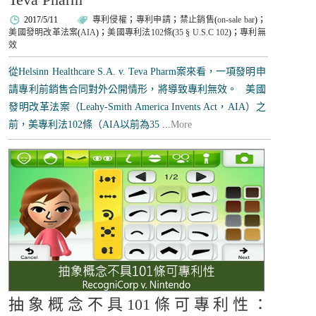
2017/5/11
專利侵權
；
專利申請
；
禁止銷售
(
on-sale bar
)；
美國發明改革法案
(
AIA
)；
美國專利法102條
(
35 § U.S.C 102
)；
專利無
效
從Helsinn Healthcare S.A. v. Teva Pharm案來看，一項發明申
請專利前銷售合同對外公開情形，將導致專利無效。 美國
發明改革法案（Leahy-Smith America Invents Act，AIA）之
前，美專利法102條（AIA以前為35 ...
More
抽象概念不具101條可專利性：