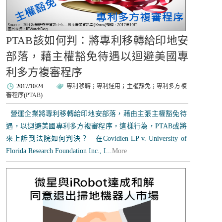
PTAB該如何判：將專利移轉給印地安
部落，藉主權豁免待遇以迴避美國專
利多方複審程序
2017/10/24
專利移轉
；
專利運用
；
主權豁免
；
專利多方複
審程序
(
PTAB
)
營運企業將專利移轉給印地安部落，藉由主張主權豁免待
遇，以迴避美國專利多方複審程序，這樣行為，PTAB或將
來上訴到法院如何判決？ 在Covidien LP v. University of
Florida Research Foundation Inc., I...
More