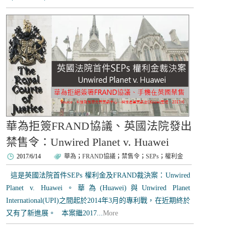
華為拒簽FRAND協議、英國法院發出
禁售令：Unwired Planet v. Huawei
2017/6/14
華為
；
FRAND協議
；
禁售令
；
SEPs
；
權利金
這是英國法院首件SEPs 權利金及FRAND裁決案：Unwired
Planet v. Huawei。華為(Huawei)與Unwired Planet
International(UPI)之間起於2014年3月的專利戰，在近期終於
又有了新進展。 本案繼2017...
More