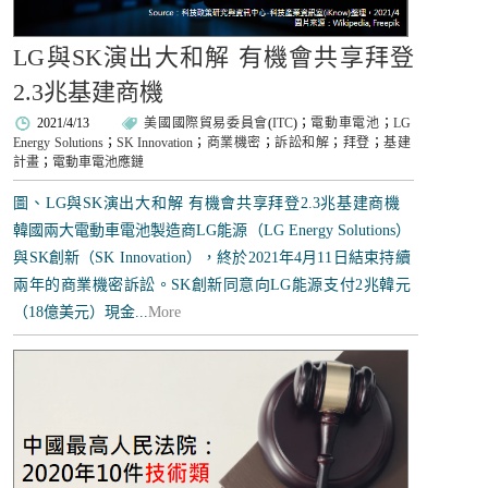
LG與SK演出大和解 有機會共享拜登
2.3兆基建商機
2021/4/13
美國國際貿易委員會
(
ITC
)；
電動車電池
；
LG
Energy Solutions
；
SK Innovation
；
商業機密
；
訴訟和解
；
拜登
；
基建
計畫
；
電動車電池應鏈
圖、LG與SK演出大和解 有機會共享拜登2.3兆基建商機
韓國兩大電動車電池製造商LG能源（LG Energy Solutions）
與SK創新（SK Innovation），終於2021年4月11日結束持續
兩年的商業機密訴訟。SK創新同意向LG能源支付2兆韓元
（18億美元）現金...
More