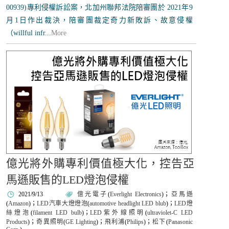
00939)專利侵權訴訟案，北加州聯邦法院陪審團於 2021年9
月1日作出裁決，陪審團裁定奇力新敗訴、故意侵權
（willful infr...
More
億光將外購專利價值極大化，控告亞
馬遜販售的LED燈泡侵權
2021/9/13
億光電子
(
Everlight Electronics
)；
亞馬遜
(
Amazon
)；
LED汽車大燈燈泡
(
automotive headlight LED blub
)；
LED燈
絲燈泡
(
filament LED bulb
)；
LED紫外線照明
(
ultraviolet-C LED
Products
)；
奇異照明
(
GE Lighting
)；
飛利浦
(
Philips
)；
松下
(
Panasonic