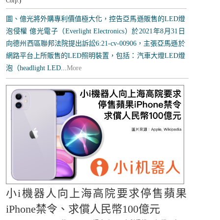
Corp.
)
圖、億光將外購專利價值極大化，控告亞馬遜販售的LED燈
泡侵權 億光電子（Everlight Electronics）於2021年8月31日
向德州西區聯邦法院提出訴訟6:21-cv-00906，主張亞馬遜於
網路平台上所販售的LED照明裝置，包括：汽車大燈LED燈
泡（headlight LED...
More
小i機器人向上海高院要求停售蘋果
iPhone禁令、求償人民幣100億元