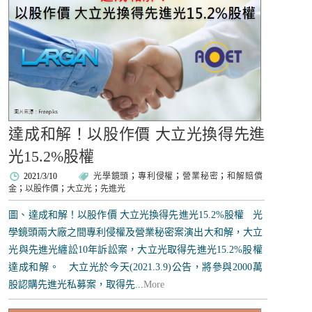
達成和解！以股作價 大立光換得先進
光15.2%股權
2021/3/10
光學鏡頭
；
專利侵權
；
營業秘密
；
和解賠償
金
；
以股作價
；
大立光
；
先進光
圖、達成和解！以股作價 大立光換得先進光15.2%股權 光
學鏡頭兩大廠之間專利侵權及營業秘密案演出大和解，大立
光與先進光纏訟10年訴訟案，大立光取得先進光15.2%股權
達成和解。 大立光於今天(2021.3.9)公告，將參與2000萬
股認購先進光私募案，取得先...
More