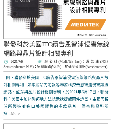
聯發科於美國ITC續告恩智浦侵害無線
網路與晶片設計相關專利
2021/7/6
聯發科
(
MediaTek Inc.
)；
恩智浦
(
NXP
Semiconductors N.V.
)；
無線網路
(
Wi-Fi
)；
加速度偵測器
(
Accelerometer
)
圖、聯發科於美國ITC續告恩智浦侵害無線網路與晶片設
計相關專利 如本網站先前報導聯發科控告恩智浦侵害無線
網路、藍芽與晶片設計相關專利，於2021年6月17日，聯發
科向美國中加州聯邦地方法院遞狀提起兩件訴訟，主張恩智
浦所製造並進口美國販售的多款晶片，侵害聯發科所
擁...
More