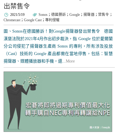
出禁售令
2021/5/19
Sonos
；
德國勝訴
；
Google
；
揚聲器
；
禁售令
；
Chromecast
；
Google Cast
；
專利侵權
圖、Sonos在德國勝訴！對Google揚聲器發出禁售令 德國
漢堡法院於2021年4月作出初步裁決，指 Google 位於愛爾蘭
分公司侵犯了揚聲器生產商 Sonos 的專利，所有涉及投放
（Cast）技術的 Google 產品都需在當地停售，包括：智慧
揚聲器、媒體播放器和手機，還...
More