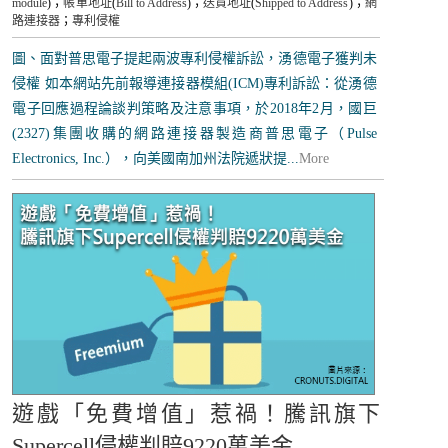
module
)；
帳單地址
(
Bill to Address
)；
送貨地址
(
Shipped to Address
)；
網
路連接器
；
專利侵權
圖、面對普思電子提起兩波專利侵權訴訟，湧德電子獲判未
侵權 如本網站先前報導連接器模組(ICM)專利訴訟：從湧德
電子回應過程論談判策略及注意事項，於2018年2月，國巨
(2327)集團收購的網路連接器製造商普思電子（Pulse
Electronics, Inc.），向美國南加州法院遞狀提...
More
遊戲「免費增值」惹禍！騰訊旗下
Supercell侵權判賠9220萬美金