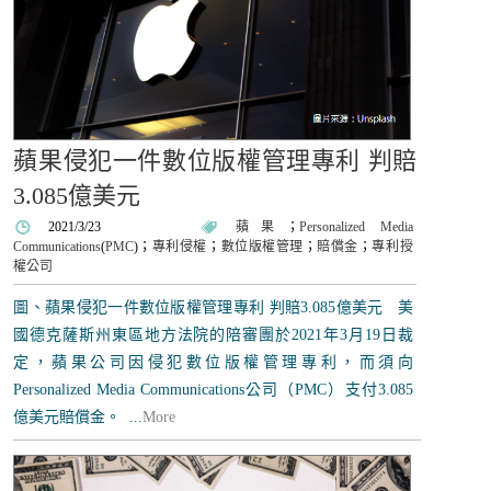
蘋果侵犯一件數位版權管理專利 判賠
3.085億美元
2021/3/23
蘋果
；
Personalized Media
Communications
(
PMC
)；
專利侵權
；
數位版權管理
；
賠償金
；
專利授
權公司
圖、蘋果侵犯一件數位版權管理專利 判賠3.085億美元 美
國德克薩斯州東區地方法院的陪審團於2021年3月19日裁
定，蘋果公司因侵犯數位版權管理專利，而須向
Personalized Media Communications公司（PMC）支付3.085
億美元賠償金。 ...
More