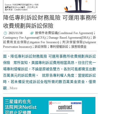
降低專利訴訟財務風險 可運用事務所
收費規劃與訴訟保險
2021/11/18
按條件收費協議
(
Conditional Fee Agreement
)；
Contingency Fee Agreement
(
CFA
)；
Damage Based Agreement
(
DBA
)；
訴
訟費用支出保險
(
Litigation Fee Insurance
)；
判決保留保險
(
Judgment
Preservation Insurance
)；
訴訟保險
；
專利侵權訴訟
；
損害賠償金
圖、降低專利訴訟財務風險 可運用事務所收費規劃與訴訟
保險 眾所皆知，美國專利訴訟費用相當高昂，往往打完一
場專利侵權訴訟，不論是原被告雙方，各別可能都需支出數
百萬美元的訴訟費用。 就原告專利權人角度：當提起訴訟
時，若未備妥完成訴訟全程所需的數百萬美金資金，僅樂
觀...
More