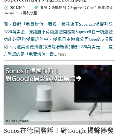
2021/5/19
騰訊
；
遊戲開發
；
Supercell
；
Gree
；
免費增值
(
freemium
)；
專利侵權
圖、遊戲「免費增值」惹禍！騰訊旗下Supercell侵權判賠
9220萬美金 騰訊旗下荷蘭遊戲開發商Supercell在一項遊戲
功能的專利侵權訴訟中，侵犯日本遊戲公司Gree的6項專
利，而遭美國德州聯邦法院陪審團判賠9,220萬美元。 雙
方爭議的是「免費增值」遊...
More
Sonos在德國勝訴！對Google揚聲器發