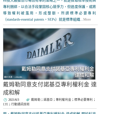
科技大廠搶佔市場佔有率的策略之一，就是採取標準技術與
專利捆綁，以合法手段鞏固核心競爭力，但過度保護，或將
導致權利被濫用，形成壟斷。所謂標準必要專利
（standards-essential patents，SEPs）就是標準組織...
More
戴姆勒同意支付諾基亞專利權利金 達
成和解
2021/6/3
戴姆勒
；
諾基亞
；
專利權利金
；
標準必要專利
；
LTE
；
行動通訊技術
圖、戴姆勒同意支付諾基亞專利權利金 達成和解 關於科技