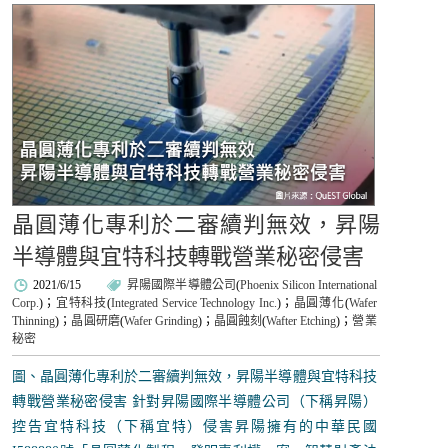
晶圓薄化專利於二審續判無效，昇陽
半導體與宜特科技轉戰營業秘密侵害
2021/6/15
昇陽國際半導體公司
(
Phoenix Silicon International
Corp.
)；
宜特科技
(
Integrated Service Technology Inc.
)；
晶圓薄化
(
Wafer
Thinning
)；
晶圓研磨
(
Wafer Grinding
)；
晶圓蝕刻
(
Wafter Etching
)；
營業
秘密
圖、晶圓薄化專利於二審續判無效，昇陽半導體與宜特科技
轉戰營業秘密侵害 針對昇陽國際半導體公司（下稱昇陽）
控告宜特科技（下稱宜特）侵害昇陽擁有的中華民國