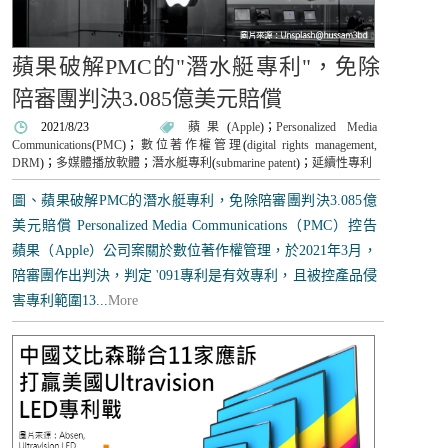
蘋果破解PMC的"潛水艇專利"，免除
陪審團判決3.085億美元賠償
2021/8/23
蘋果
(
Apple
)；
Personalized Media
Communications
(
PMC
)；
數位著作權管理
(
digital rights management,
DRM
)；
多媒體播放軟體
；
潛水艇專利
(
submarine patent
)；
延續性專利
圖、蘋果破解PMC的潛水艇專利，免除陪審團判決3.085億
美元賠償 Personalized Media Communications（PMC）控告
蘋果（Apple）公司案關於數位著作權管理，於2021年3月，
陪審團作出判決，判定 '091專利是有效專利，且被控產品侵
害專利範圍13...
More