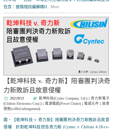
包含：進階視訊編解碼H...
More
【乾坤科技 v. 奇力新】陪審團判決奇
力新敗訴且故意侵權
2021/9/13
乾坤科技
(
Cyntec Company, Ltd.
)；
奇力新電子
(
Chilisin Electronics Corp.
)；
電源電感
(
Power Choke
)；
電感元件
；
故意
侵害
(
willful infringement
)
圖、【乾坤科技 v. 奇力新】陪審團判決奇力新敗訴且故意
侵權 針對乾坤科技控告奇力新 (Cyntec v. Chilisin 4:18-cv-