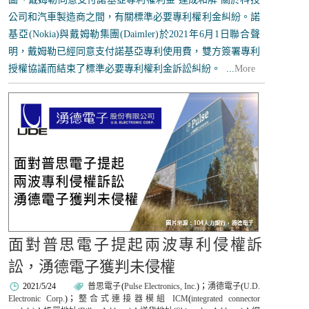
公司和汽車製造商之間，有關標準必要專利權利金糾紛。諾
基亞(Nokia)與戴姆勒集團(Daimler)於2021年6月1日聯合聲
明，戴姆勒已經同意支付諾基亞專利使用費，雙方簽署專利
授權協議而結束了標準必要專利權利金訴訟糾紛。 ...
More
面對普思電子提起兩波專利侵權訴
訟，湧德電子獲判未侵權
2021/5/24
普思電子
(
Pulse Electronics, Inc.
)；
湧德電子
(
U.D.
Electronic Corp.
)；
整合式連接器模組 ICM
(
integrated connector