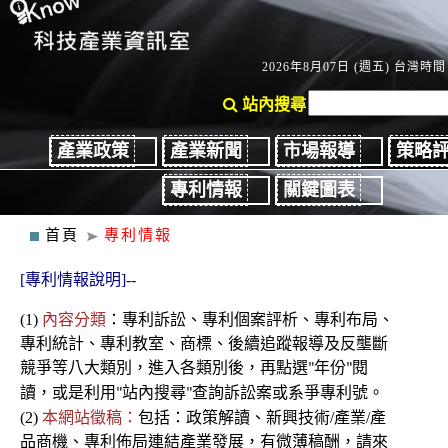
2026年8月07日 (週五) 台灣時間：
站內搜尋
產業政策
產業新聞
市場報導
策略
專利情報
關鍵圖表
首頁
專利情報
[專利情報說明]--
(1)
內容分類
：
專利
訴訟、
專利個案評析、專利布局、
專利統計、專利教室
、商標、後續
追蹤報導及反壟斷
競爭
等八大類別，進入各類別後
，再點選
年份
閱
"
"
讀，或是利用
站內搜尋
查詢訴訟案或系爭專利號。
"
"
(2)
本網站徵稿：
包括：政策解讀、新興技術/產業/產
品商機、專利佈局連結產業發展，有微薄稿酬，請來