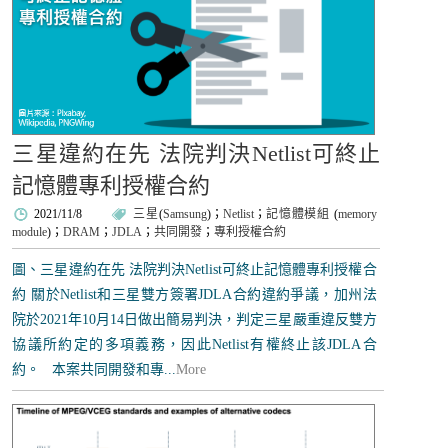
三星違約在先 法院判決Netlist可終止
記憶體專利授權合約
2021/11/8
三星
(
Samsung
)；
Netlist
；
記憶體模組
(
memory
module
)；
DRAM
；
JDLA
；
共同開發
；
專利授權合約
圖、三星違約在先 法院判決Netlist可終止記憶體專利授權合
約 關於Netlist和三星雙方簽署JDLA合約違約爭議，加州法
院於2021年10月14日做出簡易判決，判定三星嚴重違反雙方
協議所約定的多項義務，因此Netlist有權終止該JDLA合
約。 本案共同開發和專...
More