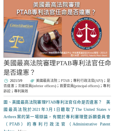
美國最高法院審理PTAB專利法官任命
是否違憲？
2021/3/9
美國最高法院
；
PTAB
；
專利行政法官
(
APJ
)；
是
否違憲
；
次級官員
(
inferior officers
)；
首要官員
(
principal officers
)；
專利
訴訟
；
專利無效
圖、美國最高法院審理PTAB專利法官任命是否違憲？ 美
國最高法院於2021年3月1日聽取了The United States v
Arthrex案的第一場辯論，有關於專利審理暨訴願委員會
（PTAB）的專利行政法官（Administrative Patent