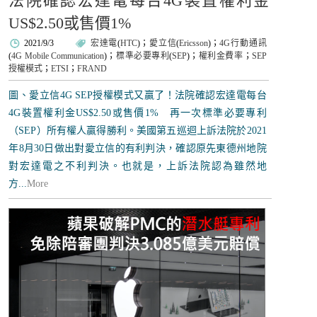
法院確認宏達電每台4G裝置權利金
US$2.50或售價1%
2021/9/3
宏達電
(
HTC
)；
愛立信
(
Ericsson
)；
4G行動通訊
(
4G Mobile Communication
)；
標準必要專利
(
SEP
)；
權利金費率
；
SEP
授權模式
；
ETSI
；
FRAND
圖、愛立信4G SEP授權模式又贏了！法院確認宏達電每台
4G裝置權利金US$2.50或售價1% 再一次標準必要專利
（SEP）所有權人贏得勝利。美國第五巡迴上訴法院於2021
年8月30日做出對愛立信的有利判決，確認原先東德州地院
對宏達電之不利判決。也就是，上訴法院認為雖然地
方...
More