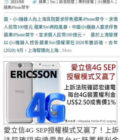
2021/9/8
蘋果
；
Siri
；
語音助理
；
專利侵權
；
小i機器人
；
蘋果iPhone禁令
圖、小i機器人向上海高院要求停售蘋果iPhone禁令、求償
人民幣100億元 蘋果Siri再陷風暴，中國小i機器人要求停售
蘋果iPhone禁令，並求償人民幣100億元。 基於上海智臻
以小i機器人控告蘋果Siri侵權案在2020年勝訴後，去年
(2020) 8月，上海智臻向上海...
More
愛立信4G SEP授權模式又贏了！上訴