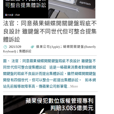
法官：同意蘋果蝴蝶開關鍵盤瑕疵不
良設計 雖鍵盤不同世代但可整合提集
體訴訟
2021/3/29
蘋果公司
(
Apple
)；
蝴蝶開關鍵盤
(
Butterfly
Keyboard
)；
集體訴訟
圖、 法官：同意蘋果蝴蝶開關鍵盤瑕疵不良設計 雖鍵盤不
同世代但可整合提集體訴訟 這是一樁蘋果消費者對蝴蝶開
關鍵盤的瑕疵不良設計而提出集體訴訟，雖然蝴蝶開關鍵盤
開發有四個世代，但可以整合一起提出集體訴訟。 如本網
站先前報導故障率高，傳蘋果公司新筆電...
More