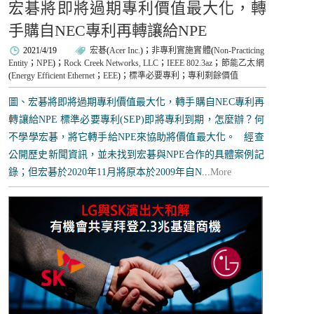
宏碁將即將過期專利價值最大化，轉
手購自NEC專利再轉讓給NPE
2021/4/19
宏碁
(
Acer Inc.
)；
非專利實施實體
(
Non-Practicing
Entity
；
NPE
)；
Rock Creek Networks, LLC
；
IEEE 802.3az
；
節能乙太網
(
Energy Efficient Ethernet
；
EEE
)；
標準必要專利
；
專利剩餘價值
圖、宏碁將即將過期專利價值最大化，轉手購自NEC專利再
轉讓給NPE 標準必要專利(SEP)即將專利到期，怎麼辦？何
不學學宏碁，將它轉手給NPE來協助將價值最大化。 經查
公開歷史新聞資訊，並未找到宏碁與NPE合作的具體案例記
錄；但宏碁於2020年11月將原本於2009年自N...
More