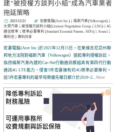
建"被授權方談判小組"成為汽車業者
拖延策略
2021/12/21
宏碁電腦
(
Acer Inc.
)；
福斯汽車
(
Volkswagen
)；
大眾汽車
；
被授權方談判小組
(
Licensee Negotiation Group
；
LNG
)；
4G
通信標準
；
標準必要專利
(
Standard Essential Patents, SEPs
)；
Avanci
；
專利池
；
專利共享
宏碁電腦(Acer Inc.)於2021年12月15日，在東維吉尼亞州聯
邦地方法院對福斯汽車（Volkswagen）提起專利侵權訴訟，
指控福斯汽車內建的Car-Net行動通訊模組具有第四代行動
通訊4G LTE能力，侵害5件宏碁擁有的4G標準必要專利。
這5件宏碁專利的最早母案優先權日都介於2010~2...
More