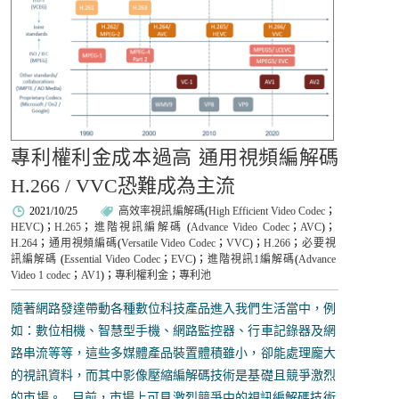
專利權利金成本過高 通用視頻編解碼
H.266 / VVC恐難成為主流
2021/10/25
高效率視訊編解碼
(
High Efficient Video Codec
；
HEVC
)；
H.265
；
進階視訊編解碼
(
Advance Video Codec
；
AVC
)；
H.264
；
通用視頻編碼
(
Versatile Video Codec
；
VVC
)；
H.266
；
必要視
訊編解碼
(
Essential Video Codec
；
EVC
)；
進階視訊1編解碼
(
Advance
Video 1 codec
；
AV1
)；
專利權利金
；
專利池
隨著網路發達帶動各種數位科技產品進入我們生活當中，例
如：數位相機、智慧型手機、網路監控器、行車記錄器及網
路串流等等，這些多媒體產品裝置體積雖小，卻能處理龐大
的視訊資料，而其中影像壓縮編解碼技術是基礎且競爭激烈
的市場。 目前，市場上可見激烈競爭中的視訊編解碼技術