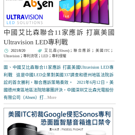
中國艾比森聯合11家應訴 打贏美國
Ultravision LED專利戰
2021/8/20
艾比森
(
Absen
)；
聯合應訴
；
美國ITC
；
Ultravision
；
專利流氓
；
LED
；
專利侵權
圖、中國艾比森聯合11家應訴 打贏美國Ultravision LED專
利戰 這是中國LED企業對美國337調查和德州地區法院訴
訟的首次勝利，聯合應訴策略奏效。 2021年6月12日，美
國德州東區地區法院陪審團評決，中國深圳艾比森光電股份
有限公司（Absen）打...
More