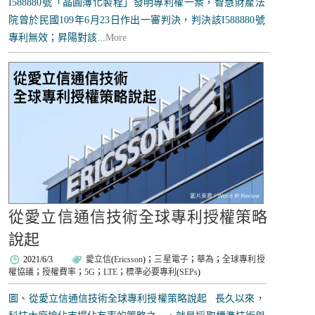
I588880號「晶圓薄化製程」發明專利權一案，智慧財產法
院曾於民國109年6月23日作出一審判決，判決該I588880號
專利無效；昇陽對該...
More
從愛立信通信技術全球專利授權策略
說起
2021/6/3
愛立信
(
Ericsson
)；
三星電子
；
華為
；
全球專利授
權協議
；
授權費率
；
5G
；
LTE
；
標準必要專利
(
SEPs
)
圖、從愛立信通信技術全球專利授權策略說起 長久以來，