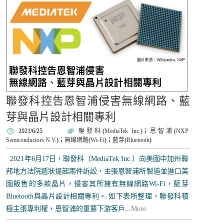
聯發科控告恩智浦侵害無線網路、藍
芽與晶片設計相關專利
2021/6/25
聯發科
(
MediaTek Inc.
)；
恩智浦
(
NXP
Semiconductors N.V.
)；
無線網路
(
Wi-Fi
)；
藍芽
(
Bluetooth
)
2021年6月17日，聯發科（MediaTek Inc.）向美國中加州聯
邦地方法院遞狀提起兩件訴訟，主張恩智浦所製造並進口美
國販售的多款晶片，侵害其所擁有無線網路Wi-Fi，藍芽
Bluetooth與晶片設計相關專利。 如下表所整理，聯發科積
極主張專利權，恩智浦的重要下游客戶...
More