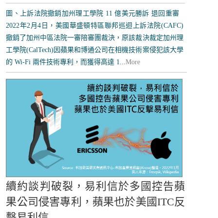
圖、上訴法院撤銷加州理工學院 11 億美元勝訴 退回重審
2022年2月4日，美國華盛頓特區聯邦巡迴上訴法院(CAFC)
撤銷了加州中區法院一審陪審團裁決，原該裁決裁定加州理
工學院(CalTech)因蘋果和博通公司在相機技術案侵犯該大學
的 Wi-Fi 兩件技術專利，而獲得高達 1...
More
續約談判破裂，易利信於多國控告蘋
果公司侵害專利，蘋果也於美國ITC反
擊易利信