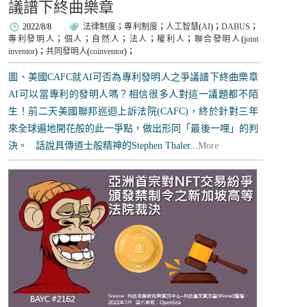
議譜下終曲樂章
2022/8/8
法律制度
；
專利制度
；
人工智慧
(
AI
)；
DABUS
；
專利發明人
；
個人
；
自然人
；
法人
；
權利人
；
聯合發明人
(
joint
inventor
)；
共同發明人
(
coinventor
)；
圖、美國CAFC就AI可否為專利發明人之爭議譜下終曲樂章
AI可以當專利的發明人嗎？相信很多人對這一議題都不陌
生！前二天美國聯邦巡迴上訴法院(CAFC)，終於針對三年
來全球遍地開花般的此一爭點，做出形同「最後一哩」的判
決。 話說具傳道士般精神的Stephen Thaler...
More