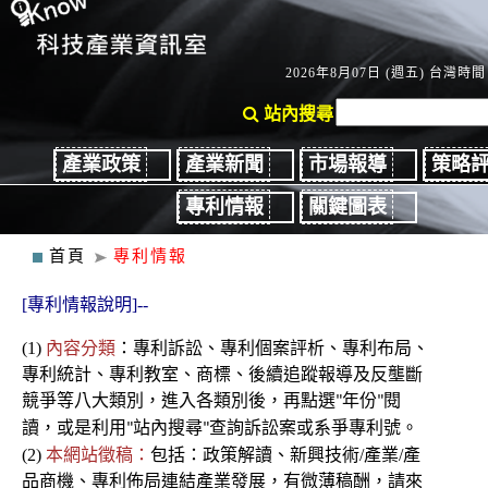
2026年8月07日 (週五) 台灣時間：
站內搜尋
產業政策
產業新聞
市場報導
策略
專利情報
關鍵圖表
首頁
專利情報
[專利情報說明]--
(1)
內容分類
：
專利
訴訟、
專利個案評析、專利布局、
專利統計、專利教室
、商標、後續
追蹤報導及反壟斷
競爭
等八大類別，進入各類別後
，再點選
年份
閱
"
"
讀，或是利用
站內搜尋
查詢訴訟案或系爭專利號。
"
"
(2)
本網站徵稿：
包括：政策解讀、新興技術/產業/產
品商機、專利佈局連結產業發展，有微薄稿酬，請來