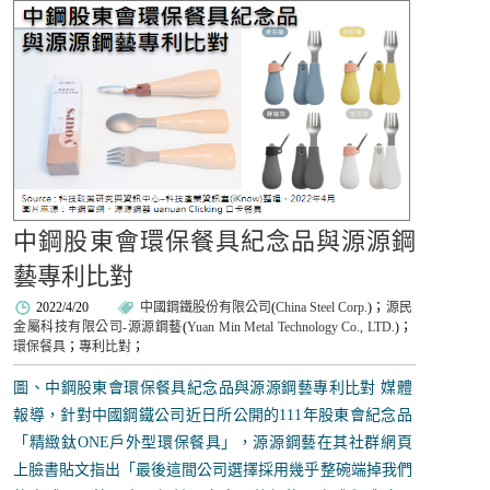
中鋼股東會環保餐具紀念品與源源鋼
藝專利比對
2022/4/20
中國鋼鐵股份有限公司
(
China Steel Corp.
)；
源民
金屬科技有限公司-源源鋼藝
(
Yuan Min Metal Technology Co., LTD.
)；
環保餐具
；
專利比對
；
圖、中鋼股東會環保餐具紀念品與源源鋼藝專利比對 媒體
報導，針對中國鋼鐵公司近日所公開的111年股東會紀念品
「精緻鈦ONE戶外型環保餐具」，源源鋼藝在其社群網頁
上臉書貼文指出「最後這間公司選擇採用幾乎整碗端掉我們