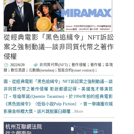
從經典電影「黑色追緝令」NFT訴訟
案之強制動議—談非同質代幣之著作
侵權
2022/6/29
非同質代幣
(
NFT
)；
著作侵權
；
著作權
；
區塊
鏈
；
數位憑證
；
元數據
(
metadata
)；
智能合約
(
smart contract
)；
圖、從經典電影「黑色追緝令」NFT訴訟案之強制動議—談
非同質代幣之著作侵權 影迷都還記得，美國鬼才導演昆
汀・塔倫蒂諾(Quentin Tarantino)，於1994年拍的經典電影
《黑色追緝令》（低俗小說Pulp Fiction），曾一舉擒獲坎城
影展金棕櫚大獎，該片跳脫窠臼顛覆...
More