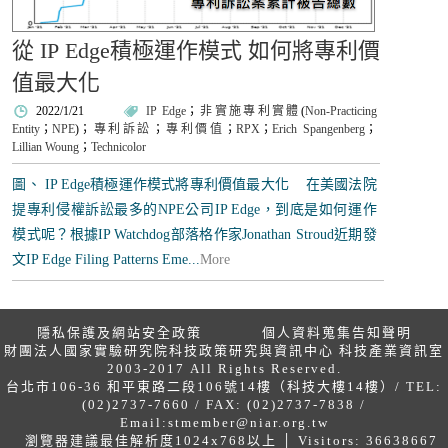
從 IP Edge積極運作模式 如何將專利價
值最大化
2022/1/21
IP Edge
；
非實施專利實體
(
Non-Practicing
Entity
；
NPE
)；
專利訴訟
；
專利價值
；
RPX
；
Erich Spangenberg
；
Lillian Woung
；
Technicolor
圖、 IP Edge積極運作模式將專利價值最大化 在美國法院
提專利侵權訴訟最多的NPE公司IP Edge，到底是如何運作
模式呢？根據IP Watchdog部落格作家Jonathan Stroud近期發
文IP Edge Filing Patterns Eme...
More
隱私保護及網站安全政策
個人資料蒐集告知聲明
財團法人國家實驗研究院科技政策研究與資訊中心 科技產業資訊室
2003-2017 All Rights Reserved.
台北市106-36 和平東路二段106號14樓（科技大樓14樓）/ TEL:
(02)2737-7660 / FAX: (02)2737-7838 /
Email:
stmember@niar.org.tw
瀏覽器建議最佳解析度1024x768以上 │ Visitors: 36638667