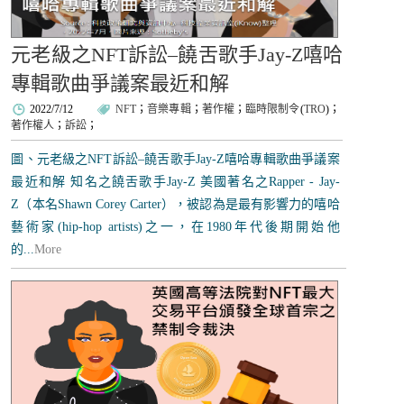
元老級之NFT訴訟–饒舌歌手Jay-Z嘻哈
專輯歌曲爭議案最近和解
2022/7/12
NFT
；
音樂專輯
；
著作權
；
臨時限制令
(
TRO
)；
著作權人
；
訴訟
；
圖、元老級之NFT訴訟–饒舌歌手Jay-Z嘻哈專輯歌曲爭議案
最近和解 知名之饒舌歌手Jay-Z 美國著名之Rapper - Jay-
Z（本名Shawn Corey Carter），被認為是最有影響力的嘻哈
藝術家(hip-hop artists)之一，在1980年代後期開始他
的...
More