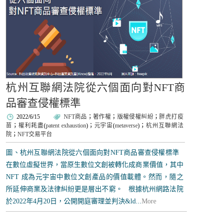
杭州互聯網法院從六個面向對NFT商
品審查侵權標準
2022/6/15
NFT商品
；
著作權
；
版權侵權糾紛
；
胖虎打疫
苗
；
權利耗盡
(
patent exhaustion
)；
元宇宙
(
metaverse
)；
杭州互聯網法
院
；
NFT交易平台
圖、杭州互聯網法院從六個面向對NFT商品審查侵權標準
在數位虛擬世界，當原生數位文創被轉化成商業價值，其中
NFT 成為元宇宙中數位文創產品的價值載體。然而，隨之
所延伸商業及法律糾紛更是層出不窮。 根據杭州網路法院
於2022年4月20日，公開開庭審理並判決&ld...
More