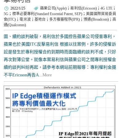
2022/1/25
蘋果公司
(
Apple
)；
易利信
(
Ericsson
)；
4G LTE
；
5G
；
標準必要專利
(
Standard Essential Patent, SEP
)；
美國國際貿易委員
會
(
ITC
)；
毫米波
；
基地台
；
多方複審程序
(
IPR
)；
博通
(
Broadcom
)；
高
通
(
Qualcomm
)
圖、續約談判破裂，易利信於多國控告蘋果公司侵害專利，
蘋果也於美國ITC反擊易利信 根據以往案例，許多的侵權訴
訟是發生於專利授權合約到期時而面臨續約談判不成，只好
再次對薄公堂。就像本案易利信與蘋果公司之間專利授權金
續約談判糾紛再起，請參考本網站前期報導：專利權利金擺
不平Ericsson再告A...
More