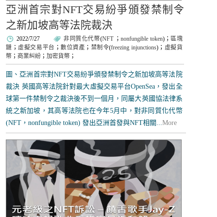
亞洲首宗對NFT交易紛爭頒發禁制令
之新加坡高等法院裁決
2022/7/27
非同質化代幣
(
NFT
；
nonfungible token
)；
區塊
鏈
；
虛擬交易平台
；
數位資產
；
禁制令
(
freezing injunctions
)；
虛擬貨
幣
；
商業糾紛
；
加密貨幣
；
圖、亞洲首宗對NFT交易紛爭頒發禁制令之新加坡高等法院
裁決 英國高等法院針對最大虛擬交易平台OpenSea，發出全
球第一件禁制令之裁決後不到一個月，同屬大英國協法律系
統之新加坡，其高等法院也在今年5月中，對非同質化代幣
(NFT，nonfungible token) 發出亞洲首發與NFT相關...
More