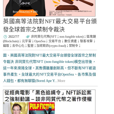
英國高等法院對NFT最大交易平台頒
發全球首宗之禁制令裁決
2022/7/7
非同質化代幣
(
NFT
；
non-fungible token
)；
區塊鏈
(
Blockchain
)；
元宇宙
；
OpenSea
；
交易平台
；
數位資產
；
駭客攻擊
；
竊取
；
去中心化
；
監管
；
加密欺詐
(
crypto-fraud
)；
禁制令
；
圖、英國高等法院對NFT最大交易平台頒發全球首宗之禁制
令裁決 非同質化代幣NFT (non-fungible token)橫空出世後，
這一年來席捲全球，其售價雖屢創新高，但不斷有NFT被盜
事件產生。全球最大的NFT交易平台OpenSea、各市集及個
人錢包，都有無聊猿(Bored Ape Y...
More