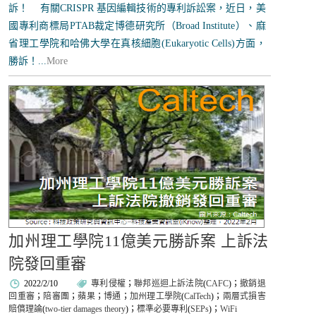
訴！ 有關CRISPR 基因編輯技術的專利訴訟案，近日，美
國專利商標局PTAB裁定博德研究所（Broad Institute）、麻
省理工學院和哈佛大學在真核細胞(Eukaryotic Cells)方面，
勝訴！...
More
加州理工學院11億美元勝訴案 上訴法
院發回重審
2022/2/10
專利侵權
；
聯邦巡迴上訴法院
(
CAFC
)；
撤銷退
回重審
；
陪審團
；
蘋果
；
博通
；
加州理工學院
(
CalTech
)；
兩層式損害
賠償理論
(
two-tier damages theory
)；
標準必要專利
(
SEPs
)；
WiFi