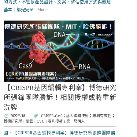
的方式，不管是產品設計、文案、整個使用方式與體驗…
基本上都完完全...
More
【CRISPR基因編輯專利案】博德研究
所張鋒團隊勝訴！相關授權或將重新
洗牌
2022/3/18
CRISPR-Cas9
；
基因編輯技術
；
專利有效性
；
博德研究所
；
張鋒
；
CVC
；
專利授權
；
第一發明人
圖、【CRISPR基因編輯專利案】博德研究所張鋒團隊勝