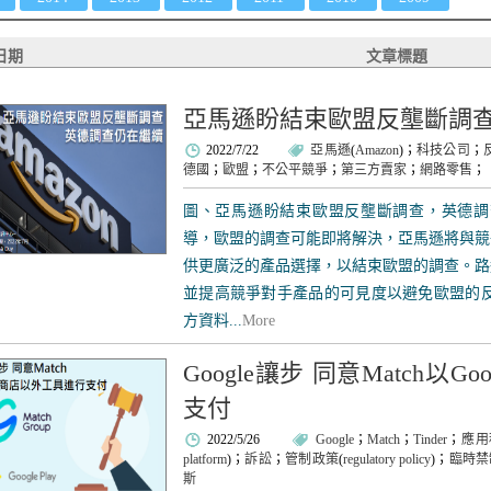
日期
文章標題
亞馬遜盼結束歐盟反壟斷調
2022/7/22
亞馬遜
(
Amazon
)；
科技公司
；
德國
；
歐盟
；
不公平競爭
；
第三方賣家
；
網路零售
；
圖、亞馬遜盼結束歐盟反壟斷調查，英德調
導，歐盟的調查可能即將解決，亞馬遜將與競
供更廣泛的產品選擇，以結束歐盟的調查。路
並提高競爭對手產品的可見度以避免歐盟的反
方資料...
More
Google讓步 同意Match以
支付
2022/5/26
Google
；
Match
；
Tinder
；
應用
platform
)；
訴訟
；
管制政策
(
regulatory policy
)；
臨時禁
斯