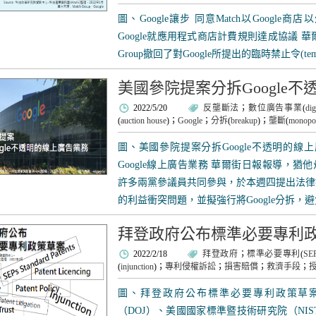
圖、Google讓步 同意Match以Google商
Google就應用程式商店計費規則達成協議 華爾街
Group撤回了對Google所提出的臨時禁止令(temporary r
美國參院提案分拆Google
2022/5/20
反壟斷法
；
數位廣告事業
(
dig
(
auction house
)；
Google
；
分拆
(
breakup
)；
壟斷
(
monopo
圖、美國參院提案分拆Google不透明的線
Google線上廣告業務 華爾街日報報導，猶他州
許多兩黨參議員共同參與，於本週四提出法律
的利益衝突問題，並擬強行將Google分拆，避免Go
拜登政府公布標準必要專利
2022/2/18
拜登政府
；
標準必要專利
(
SE
(
injunction
)；
專利侵權訴訟
；
損害賠償
；
救濟手段
；
圖、拜登政府公布標準必要專利政策草案 2
（DOJ）、美國國家標準暨技術研究院（NIS