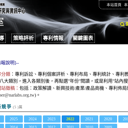
本站首頁
本
導
策略評析
專利情報
關鍵圖表
報說明]--
容分類
：
專利
訴訟、
專利個案評析、專利布局、專利統計、專利
八大類別，進入各類別後
，再點選
年份
閱讀，或是利用
站內搜
"
"
"
網站徵稿：
包括：政策解讀、新興技術/產業/產品商機、專利佈
er@narlabs.org.tw
)。
斷競爭
(5 )篇
2025
2024
2023
2022
2021
2020
20
2014
2013
2012
2011
2010
2009