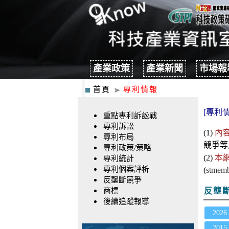
產業政策
產業新聞
市場報
首頁
專利情報
[專利情
重點專利訴訟戰
專利訴訟
(1)
內
專利布局
競爭
等
專利政策/策略
(2)
本
專利統計
專利個案評析
(
stmemb
反壟斷競爭
商標
反壟
後續追蹤報導
2026
2015