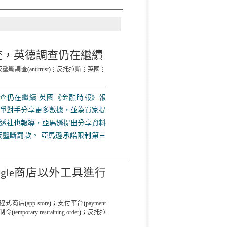
查，英德調查仍在繼續
反壟斷調查
(
antitrust
)；
反托拉斯
；
英國
；
查仍在繼續 英國《金融時報》報
爭對手分享更多數據，並為買家提
透社也報導，亞馬遜提出分享資料
壟斷罰款。 亞馬遜承諾限制第三
Google商店以外工具進行
程式商店
(
app store
)；
支付平台
(
payment
制令
(
temporary restraining order
)；
反托拉