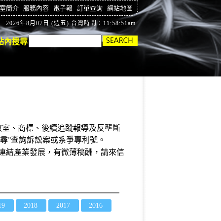
室簡介
服務內容
電子報
訂單查詢
網站地圖
2026年8月07日 (週五) 台灣時間：11:58:51am
站內搜尋
教室
、商標、後續
追蹤報導及反壟斷
尋
查詢訴訟案或系爭專利號。
"
局連結產業發展，有微薄稿酬，請來信
19
2018
2017
2016