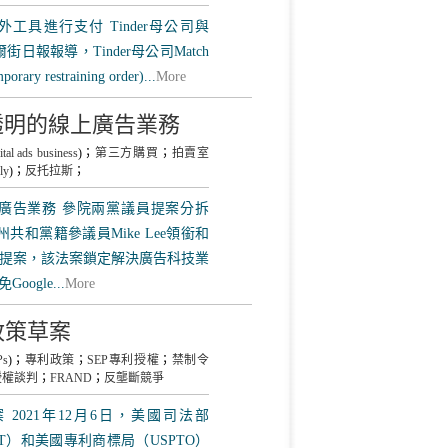
店以外工具進行支付 Tinder母公司與
日報報導，Tinder母公司Match
estraining order)...
More
不透明的線上廣告業務
ital ads business
)；
第三方購買
；
拍賣室
ly
)；
反托拉斯
；
上廣告業務 參院兩黨議員提案分拆
共和黨籍參議員Mike Lee領銜和
提案，該法案鎖定解決廣告科技業
ogle...
More
政策草案
Ps
)；
專利政策
；
SEP專利授權
；
禁制令
授權談判
；
FRAND
；
反壟斷競爭
021年12月6日，美國司法部
T）和美國專利商標局（USPTO）