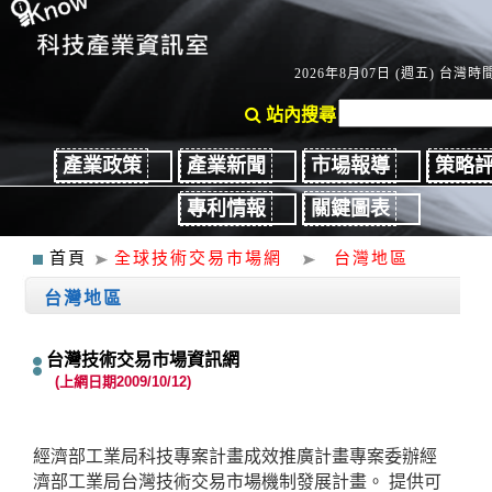
2026年8月07日 (週五) 台灣時間：
站內搜尋
產業政策
產業新聞
市場報導
策略
專利情報
關鍵圖表
首頁
全球技術交易市場網
台灣地區
台灣地區
台灣技術交易市場資訊網
(上網日期2009/10/12)
經濟部工業局科技專案計畫成效推廣計畫專案委辦經
濟部工業局台灣技術交易市場機制發展計畫。 提供可