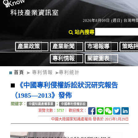
2026年8月09日 (週日) 台灣時間
站內搜尋
產業政策
產業新聞
市場報導
策略
專利情報
關鍵圖表
首頁
專利情報
專利統計
《中國專利侵權訴訟狀況研究報告
（1985—2013》發佈
關鍵字：
；
中國知識產權事業
中國專利侵權訴訟
瀏覽次數：
5757
｜ 歡迎推文：
中國大陸國家知識產權局 發表於 2015年1月29日