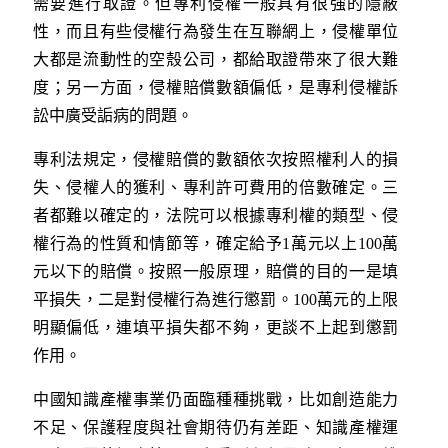
需要進行取證。但專利侵權一般具有很強的隱蔽
性，而且有些侵權行為發生在互聯網上，侵權單位
大都是流動性的空殼公司，都給取證帶來了很大難
度；另一方面，侵權賠償數額偏低，是專利侵權訴
訟中廣受詬病的問題。
專利法規定，侵權賠償的數額依次按照權利人的損
失、侵權人的獲利、專利許可費用的倍數確定。三
者都難以確定的，法院可以根據專利權的類型、侵
權行為的性質和情節等，確定給予1萬元以上100萬
元以下的賠償。按照一般原理，賠償的目的一是填
平損失，二是對侵權行為進行懲罰。100萬元的上限
明顯偏低，連填平損失都不夠，更談不上起到懲罰
作用。
中國知識產權事業仍面臨種種挑戰，比如創造能力
不足、保護程度與社會期待仍有差距、知識產權運