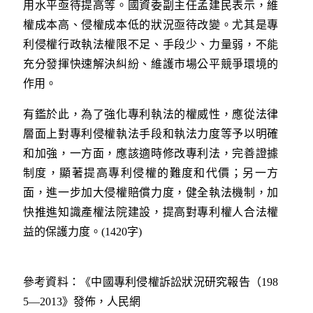
用水平亟待提高等。國資委副主任孟建民表示，維
權成本高、侵權成本低的狀況亟待改變。尤其是專
利侵權行政執法權限不足、手段少、力量弱，不能
充分發揮快速解決糾紛、維護市場公平競爭環境的
作用。
有鑑於此，為了強化專利執法的權威性，應從法律
層面上對專利侵權執法手段和執法力度等予以明確
和加強，一方面，應該適時修改專利法，完善證據
制度，顯著提高專利侵權的難度和代價；另一方
面，進一步加大侵權賠償力度，健全執法機制，加
快推進知識產權法院建設，提高對專利權人合法權
益的保護力度。(1420字)
參考資料：《中國專利侵權訴訟狀況研究報告（198
5—2013》發佈，人民網