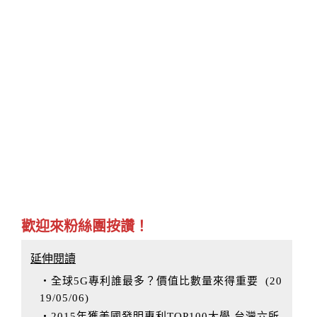
歡迎來粉絲團按讚！
延伸閱讀
‧全球5G專利誰最多？價值比數量來得重要
(
20
19/05/06
)
‧2015年獲美國發明專利TOP100大學 台灣六所