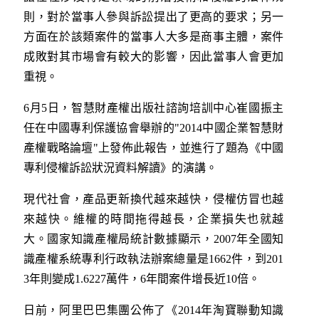
則，對於當事人參與訴訟提出了更高的要求；另一
方面在於該類案件的當事人大多是商事主體，案件
成敗對其市場會有較大的影響，因此當事人會更加
重視。
6月5日，智慧財產權出版社諮詢培訓中心崔國振主
任在中國專利保護協會舉辦的"2014中國企業智慧財
產權戰略論壇"上發佈此報告，並進行了題為《中國
專利侵權訴訟狀況資料解讀》的演講。
現代社會，產品更新換代越來越快，侵權仿冒也越
來越快。維權的時間拖得越長，企業損失也就越
大。國家知識產權局統計數據顯示，2007年全國知
識產權系統專利行政執法辦案總量是1662件，到201
3年則變成1.6227萬件，6年間案件增長近10倍。
日前，阿里巴巴集團公佈了《2014年淘寶聯動知識