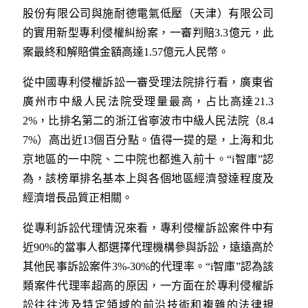
股份有限公司與施耐德電氣低壓（天津）有限公司
的實用新型專利侵權糾紛案，一審判賠3.3億元，此
案最終和解賠償金額高達1.57億元人民幣。
從中國專利侵權訴訟一審受理法院排行看，廣東省
廣州市中級人民法院受理量最高，占比高達21.3
2%，比排名第二的浙江省寧波市中級人民法院（8.4
7%）高出近13個百分點。值得一提的是，上海和北
京地區的一中院、二中院也都進入前十。“i智庫”認
為，該榜單排名基本上與各個地區經濟發達程度及
經濟增長品質正相關。
從專利訴訟代理情況來看，專利侵權訴訟案件中有
近90%的當事人都選擇代理機構參與訴訟，遠遠高於
其他民事訴訟案件3%-30%的代理率。“i智庫”認為該
類案件代理率超高的原因，一方面在於專利侵權訴
訟往往涉及特定領域的前沿技術和複雜的法律規