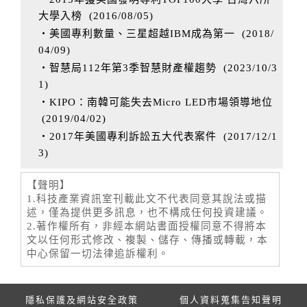
大學入榜
(
2016/08/05
)
‧美國專利數量、三星超越IBM成為第一
(
2018/
04/09
)
‧智慧局112年第3季智慧財產權趨勢
(
2023/10/3
1
)
‧KIPO：南韓可能失去Micro LED市場領導地位
(
2019/04/02
)
‧2017年美國專利訴訟五大代表案件
(
2017/12/1
3
)
【聲明】
1.科技產業資訊室刊載此文不代表同意其說法或描
述，僅為提供更多訊息，也不構成任何投資建議。
2.著作權所有，非經本網站書面授權同意不得將本
文以任何形式修改、複製、儲存、傳播或轉載，本
中心保留一切法律追訴權利。
隱私保護及網站安全政策
個人資料蒐集告知聲明