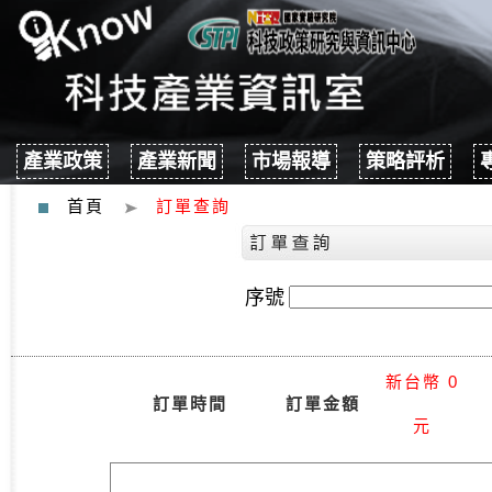
產業政策
產業新聞
市場報導
策略評析
首頁
訂單查詢
序號
新台幣 0
訂單時間
訂單金額
元