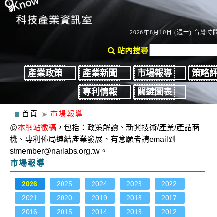
2026年8月10日 (週一) 台灣時間：
站內搜尋
產業政策
產業新聞
市場報導
策略
專利情報
關鍵圖表
首頁
市場報導
@
本網站徵稿
，包括：政策解讀、新興技術/產業/產品商
機、專利佈局連結產業發展，有意願者請email到
stmember@narlabs.org.tw。
市場報導
2026
2025
2024
2023
2022
2021
2020
2019
2018
2017
2016
2015
2014
2013
2012