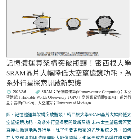
記憶體運算架構突破瓶頸！密西根大學
SRAM晶片大幅降低太空望遠鏡功耗，為
系外行星探索開啟新契機
2026/8/6
SRAM
；
記憶體運算
(
Memory-centric Computing
)；
太空
望遠鏡
；
Habitable Worlds Observatory
；
GPU
；
高頻寬記憶體
(
HBM
)；
系外行
星
；
晶粒
(
Chiplet
)；
太空運算
；
University of Michigan
圖、記憶體運算架構突破瓶頸！密西根大學SRAM晶片大幅降低太
空望遠鏡功耗，為系外行星探索開啟新契機 未來太空望遠鏡若要
直接拍攝類地系外行星，除了需要更精密的光學系統之外，如何
在太空環境中即時處理龐大影像資料，也逐漸成為影響任務成敗