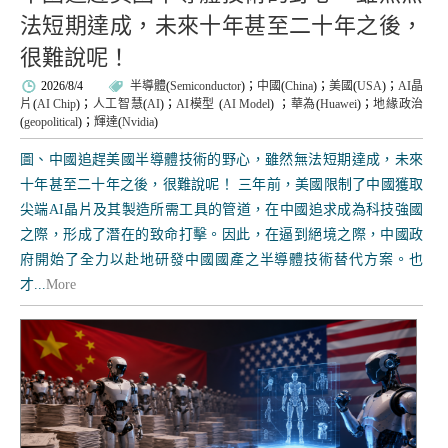
法短期達成，未來十年甚至二十年之後，
很難說呢！
2026/8/4
半導體
(
Semiconductor
)；
中國
(
China
)；
美國
(
USA
)；
AI晶
片
(
AI Chip
)；
人工智慧
(
AI
)；
AI模型
(
AI Model
)
；
華為
(
Huawei
)；
地緣政治
(
geopolitical
)；
輝達
(
Nvidia
)
圖、中國追趕美國半導體技術的野心，雖然無法短期達成，未來
十年甚至二十年之後，很難說呢！ 三年前，美國限制了中國獲取
尖端AI晶片及其製造所需工具的管道，在中國追求成為科技強國
之際，形成了潛在的致命打擊。因此，在逼到絕境之際，中國政
府開始了全力以赴地研發中國國產之半導體技術替代方案。也
才...
More