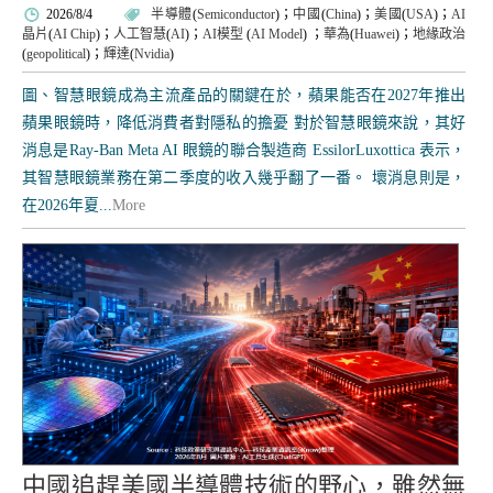
2026/8/4
半導體
(
Semiconductor
)；
中國
(
China
)；
美國
(
USA
)；
AI
晶片
(
AI Chip
)；
人工智慧
(
AI
)；
AI模型
(
AI Model
)
；
華為
(
Huawei
)；
地緣政治
(
geopolitical
)；
輝達
(
Nvidia
)
圖、智慧眼鏡成為主流產品的關鍵在於，蘋果能否在2027年推出
蘋果眼鏡時，降低消費者對隱私的擔憂 對於智慧眼鏡來說，其好
消息是Ray-Ban Meta AI 眼鏡的聯合製造商 EssilorLuxottica 表示，
其智慧眼鏡業務在第二季度的收入幾乎翻了一番。 壞消息則是，
在2026年夏...
More
中國追趕美國半導體技術的野心，雖然無