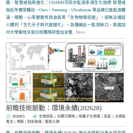
圖、智慧戒指再進化：CHARM可同步監測多項生化指標 智慧戒
指近年備受矚目，Oura、Samsung、Ultrahuman 等品牌已能監測體
溫、睡眠、心率變異性與血氧等「生物物理訊號」，卻無法捕捉
人體的「生化分子與代謝變化」。為彌補此一監測缺口，美國加
州大學聖地牙哥分校團隊研發出全整...
More
前瞻技術脈動：環境永續(202628)
2026/8/5
生物固氮
；
水體沉積物
；
陰離子交換膜
；
氫能
；
太陽能
電池
；
薄膜
；
回收玻璃
；
壓製土磚
圖、前瞻技術脈動：環境永續(202628) 揭示內陸和沿海水域在固