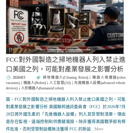
FCC對外國製造之掃地機器人列入禁止進
口美國之列，可能對產業發展之影響分析
2026/8/3
掃地機器人
(
Cleaning Robot
)；
機器人吸塵器
(
robot
vacuums
)；
機器人
(
Robot
)；
人工智慧
(
AI
)；
先進機器人設備
(
advanced robotic
devices
)；
人形機器人
(
humanoid robot
)
圖、FCC對外國製造之掃地機器人列入禁止進口美國之列，可能
對產業發展之影響分析 美國聯邦通訊委員會（FCC）於2026年7月
28日將外國生產的「先進機器人設備」列入其受管制清單，理由
是存在監視、遠端控制和供應鏈風險。除非獲得美國戰爭部有條
件批准，否則受管制設備無法獲得 FCC 的新設...
More