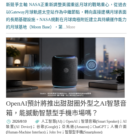
新競爭主軸 NASA正重新調整美國重返月球的戰略重心，從過去
以Gateway月球軌道太空站作為中繼節點，轉向直接建構月球表面
的長期基礎設施。NASA規劃在月球南極附近建立具持續運作能力
的月球基地（Moon Base），第...
More
OpenAI預計將推出甜甜圈外型之AI智慧音
箱，能撼動智慧型手機市場嗎？
2026/8/10
人工智慧
(
AI
)；
OpenAI
；
智慧音箱
(
Smart Speaker
)；
AI
裝置
(
AI Device
)；
谷歌
(
Google
)；
亞馬遜
(
Amazon
)；
ChatGPT
；
人機介面
(
Human-Machine Interface
)；
Johy Ive
；
智慧型手機
(
Smartphone
)