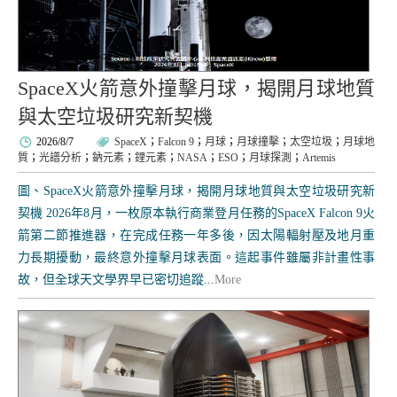
SpaceX火箭意外撞擊月球，揭開月球地質
與太空垃圾研究新契機
2026/8/7
SpaceX
；
Falcon 9
；
月球
；
月球撞擊
；
太空垃圾
；
月球地
質
；
光譜分析
；
鈉元素
；
鋰元素
；
NASA
；
ESO
；
月球探測
；
Artemis
圖、SpaceX火箭意外撞擊月球，揭開月球地質與太空垃圾研究新
契機 2026年8月，一枚原本執行商業登月任務的SpaceX Falcon 9火
箭第二節推進器，在完成任務一年多後，因太陽輻射壓及地月重
力長期擾動，最終意外撞擊月球表面。這起事件雖屬非計畫性事
故，但全球天文學界早已密切追蹤...
More