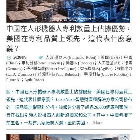
中國在人形機器人專利數量上佔據優勢，
美國在專利品質上領先，這代表什麼意
義？
2026/8/3
人形機器人
(
Humanoid Robot
)；
美國
(
USA
)；
中國
(
China
)；
專利分析
(
patent analysis
)；
機器人
(
Robotics
)；
人工智慧
(
AI
)；
德國
(
Germany
)；
傅利葉智能
(
Fourier Intelligence
)；
智元機器人
(
AgiBot
)
；
逐際動力
(
LimX Dynamics
)；
普渡科技
(
Pudu Robotics
)；
宇樹科技
(
Unitree Robotics
)；
Figure AI
；
Agile Robots
圖、中國在人形機器人專利數量上佔據優勢，美國在專利品質上
領先，這代表什麼意義？ LexisNexis智慧財產權解決方案公司發布
的一項品質加權專利分析，該報告分析了超過26,000個專利家族，
旨在找出引領人形機器人創新的國家和公司。其中，中國包攬了
前五名，一共有六家廠商入選。至於美國，...
More