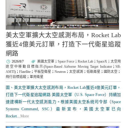
美太空軍擴大太空感測布局，Rocket Lab
獲近4億美元訂單，打造下一代衛星追蹤
網路
2026/8/7
美國太空軍
；
Space Force
；
Rocket Lab
；
SpaceX
；
太空用
途空中移動目標指示
(
Space-Based Airborne Moving Target Indicator
；
SB-
AMTI
)；
Flatellite
；
平板型衛星
；
Neutron
；
太空感測
；
低軌衛星
；
國防太空
；
飛行目標追蹤
；
軍用衛星
圖、美太空軍擴大太空感測布局，Rocket Lab獲近4億美元訂單，
打造下一代衛星追蹤網路 美國太空軍（U.S. Space Force）持續加
速建構新一代太空感測能力。根據美國太空系統司令部（Space
Systems Command, SSC）最新宣布，美國太空軍已向
Rocket...
More