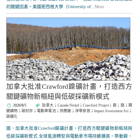
的關鍵因素。美國密西根大學（University of...
More
加拿大批准Crawford鎳礦計畫，打造西方
關鍵礦物新樞紐與低碳採礦新模式
2026/8/5
加拿大
；
Canada Nickel
；
Crawford Project
；
鎳
；
鉻
；
關
鍵礦物
；
碳封存
；
電動車電池
；
供應鏈
；
淨零排放
；
Impact Assessment Act
；
碳礦化
圖、加拿大批准Crawford鎳礦計畫，打造西方關鍵礦物新樞紐與
低碳採礦新模式 全球能源轉型與電動車市場持續擴張，帶動鎳、