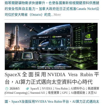
鉻等關鍵礦物需求快速攀升，也使各國重新檢視關鍵原料供應鏈
的安全性與自主能力。加拿大政府近日正式核准Canada Nickel公
司位於安大略省（Ontario）的克...
More
SpaceX全面採用NVIDIA Vera Rubin平
台，AI算力正式邁向太空資料中心時代
2026/8/5
SpaceX
；
NVIDIA
；
Vera Rubin
；
AI資料中心
；
軌道運算
(
Orbital Computing
)；
Starmind AI1
；
衛星運算
；
GPU
；
AI基礎設施
；
太空AI
圖、SpaceX全面採用NVIDIA Vera Rubin平台，AI算力正式邁向太