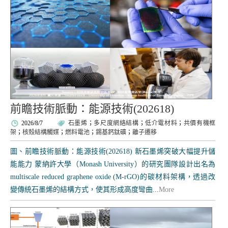
前瞻技術脈動：能源技術(202618)
2026/8/7
石墨烯
；
多尺度網絡結構
；
低介電材料
；
共價有機框
架
；
核殼結構觸媒
；
燃料電池
；
錫基鈣鈦礦
；
離子遷移
圖、前瞻技術脈動：能源技術(202618) 新石墨烯突破大幅提升儲
能能力 蒙納許大學（Monash University）的研究團隊設計出名為
multiscale reduced graphene oxide (M-rGO)的碳材料架構，透過改
變傳統石墨烯的結構方式，使其形成高度彎曲...
More