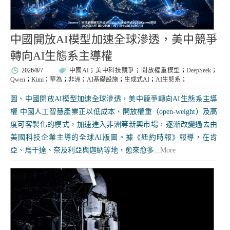
中國開放AI模型加速全球滲透，美中競爭
轉向AI生態系主導權
2026/8/7
中國AI
；
美中科技競爭
；
開放權重模型
；
DeepSeek
；
Qwen
；
Kimi
；
華為
；
非洲
；
AI基礎設施
；
生成式AI
；
AI生態系
；
圖、中國開放AI模型加速全球滲透，美中競爭轉向AI生態系主導
權 中國人工智慧產業正以低成本、開放權重（open-weight）及高
度可客製化的模式，加速進入非洲等新興市場，逐漸改變過去由
美國科技企業主導的全球AI版圖。據《紐約時報》報導，在肯
亞、烏干達、奈及利亞與迦納等地，愈來愈多...
More