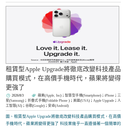
租賃型Apple Upgrade將徹底改變科技產品
購買模式，在高價手機時代，蘋果將變得
更強了
2026/8/3
蘋果
(
Apple, Inc
)；
智慧型手機
(
Smartphone
)；
iPhone
；
三
星
(
Samsung
)；
折疊式手機
(
Foldable Phone
)；
美國
(
USA
)；
Apple Upgrade
；
人
工智慧
(
AI
)；
谷歌
(
Google
)；
安卓
(
Android
)
圖、租賃型Apple Upgrade將徹底改變科技產品購買模式，在高價
手機時代，蘋果將變得更強了 科技業幾乎一直遵循著一個簡單的