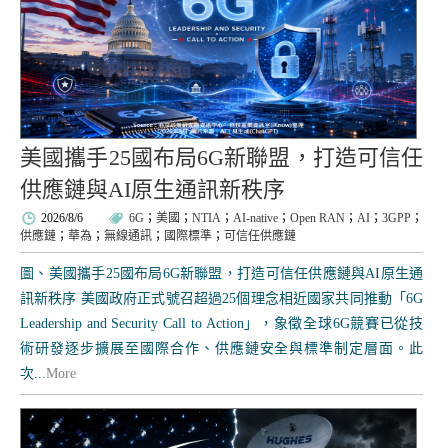
美國攜手25國布局6G新聯盟，打造可信任
供應鏈與AI原生通訊新秩序
2026/8/6
6G
；
美國
；
NTIA
；
AI-native
；
Open RAN
；
AI
；
3GPP
；
供應鏈
；
華為
；
無線通訊
；
國際標準
；
可信任供應鏈
圖、美國攜手25國布局6G新聯盟，打造可信任供應鏈與AI原生通
訊新秩序 美國政府正式號召超過25個理念相近國家共同推動「6G
Leadership and Security Call to Action」，象徵全球6G競賽已從技
術研發逐步擴展至國際合作、供應鏈安全與標準制定層面。此
次...
More