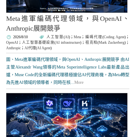
Meta進軍編碼代理領域，與OpenAI、
Anthropic展開競爭
2026/8/10
人工智慧
(
AI
)；
Meta
；
編碼代理
(
Coding Agent
)；
OpenAI
；
人工智慧基礎設施
(
AI infrastructure
)；
祖克柏
(
Mark Zuckerberg
)；
Anthropic
；
AI代理
(
AI Agent
)
圖、Meta進軍編碼代理領域，與OpenAI、Anthropic展開競爭 由AI
主管Alexandr Wang領導的Meta Superintelligence Labs最新產品出
爐，Muse Code的全新編碼代理積極搶佔AI代理商機，為Meta轉型
為先進AI領域的領導者，同時在核...
More