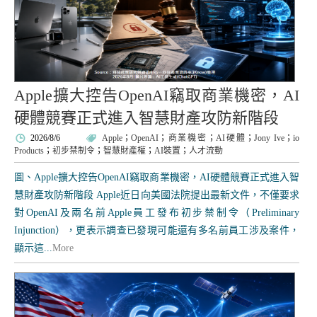
Apple擴大控告OpenAI竊取商業機密，AI
硬體競賽正式進入智慧財產攻防新階段
2026/8/6
Apple
；
OpenAI
；
商業機密
；
AI硬體
；
Jony Ive
；
io
Products
；
初步禁制令
；
智慧財產權
；
AI裝置
；
人才流動
圖、Apple擴大控告OpenAI竊取商業機密，AI硬體競賽正式進入智
慧財產攻防新階段 Apple近日向美國法院提出最新文件，不僅要求
對OpenAI及兩名前Apple員工發布初步禁制令（Preliminary
Injunction），更表示調查已發現可能還有多名前員工涉及案件，
顯示這...
More