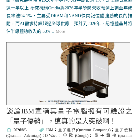
圖、研究機構預估2026年半導體營收將成長94.1%，記憶體貢獻超
過一半以上 研究機構Omdia將2026年半導體營收預測上調至年成
長率達94.1%，主要受DRAM和NAND快閃記憶體強勁成長的推
動，而AI需求持續超過全球供應。預計到2026年，記憶體晶片將
佔半導體總收入的 50% ...
More
談論IBM宣稱其量子電腦擁有可驗證之
「量子優勢」，這真的是大突破啊！
2026/8/3
IBM
；
量子運算
(
Quantum Computing
)；
量子優勢
(
Quantum Advantage
)；
D-Wave
；
谷歌
(
Google
)；
量子霸權
(
quantum