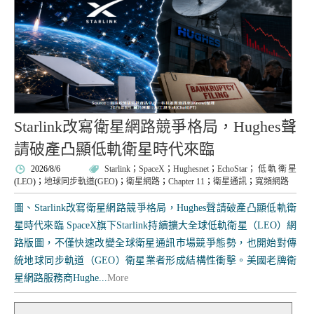
Starlink改寫衛星網路競爭格局，Hughes聲
請破產凸顯低軌衛星時代來臨
2026/8/6
Starlink
；
SpaceX
；
Hughesnet
；
EchoStar
；
低軌衛星
(
LEO
)；
地球同步軌道
(
GEO
)；
衛星網路
；
Chapter 11
；
衛星通訊
；
寬頻網路
圖、Starlink改寫衛星網路競爭格局，Hughes聲請破產凸顯低軌衛
星時代來臨 SpaceX旗下Starlink持續擴大全球低軌衛星（LEO）網
路版圖，不僅快速改變全球衛星通訊市場競爭態勢，也開始對傳
統地球同步軌道（GEO）衛星業者形成結構性衝擊。美國老牌衛
星網路服務商Hughe...
More