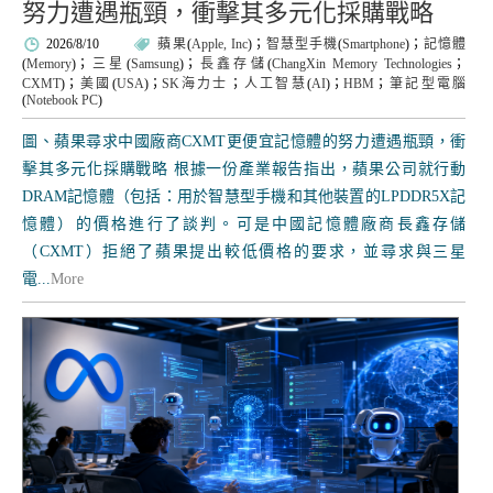
努力遭遇瓶頸，衝擊其多元化採購戰略
2026/8/10
蘋果
(
Apple, Inc
)；
智慧型手機
(
Smartphone
)；
記憶體
(
Memory
)；
三星
(
Samsung
)；
長鑫存儲
(
ChangXin Memory Technologies
；
CXMT
)；
美國
(
USA
)；
SK海力士
；
人工智慧
(
AI
)；
HBM
；
筆記型電腦
(
Notebook PC
)
圖、蘋果尋求中國廠商CXMT更便宜記憶體的努力遭遇瓶頸，衝
擊其多元化採購戰略 根據一份產業報告指出，蘋果公司就行動
DRAM記憶體（包括：用於智慧型手機和其他裝置的LPDDR5X記
憶體）的價格進行了談判。可是中國記憶體廠商長鑫存儲
（CXMT）拒絕了蘋果提出較低價格的要求，並尋求與三星
電...
More