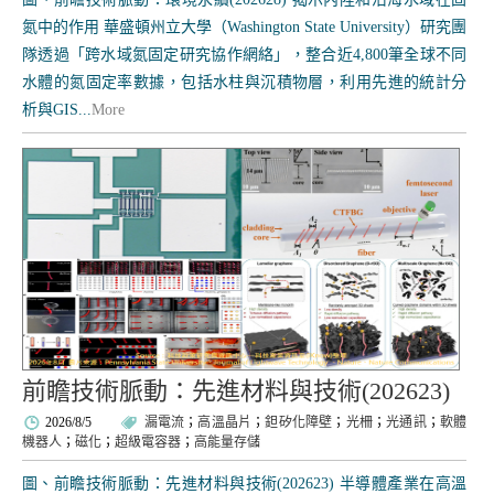
氮中的作用 華盛頓州立大學（Washington State University）研究團
隊透過「跨水域氮固定研究協作網絡」，整合近4,800筆全球不同
水體的氮固定率數據，包括水柱與沉積物層，利用先進的統計分
析與GIS...
More
前瞻技術脈動：先進材料與技術(202623)
2026/8/5
漏電流
；
高溫晶片
；
鉭矽化障壁
；
光柵
；
光通訊
；
軟體
機器人
；
磁化
；
超級電容器
；
高能量存儲
圖、前瞻技術脈動：先進材料與技術(202623) 半導體產業在高溫