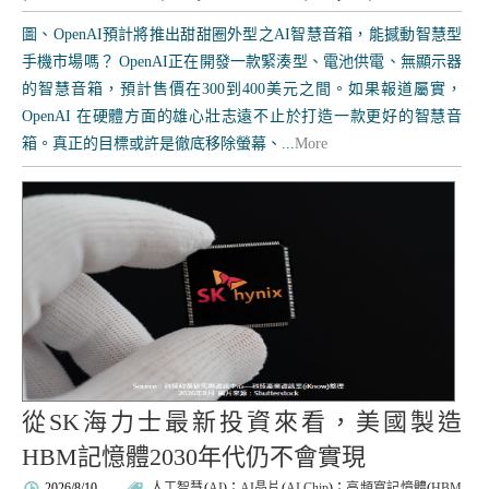
圖、OpenAI預計將推出甜甜圈外型之AI智慧音箱，能撼動智慧型
手機市場嗎？ OpenAI正在開發一款緊湊型、電池供電、無顯示器
的智慧音箱，預計售價在300到400美元之間。如果報道屬實，
OpenAI 在硬體方面的雄心壯志遠不止於打造一款更好的智慧音
箱。真正的目標或許是徹底移除螢幕、...
More
從SK海力士最新投資來看，美國製造
HBM記憶體2030年代仍不會實現
2026/8/10
人工智慧
(
AI
)；
AI晶片
(
AI Chip
)；
高頻寬記憶體
(
HBM