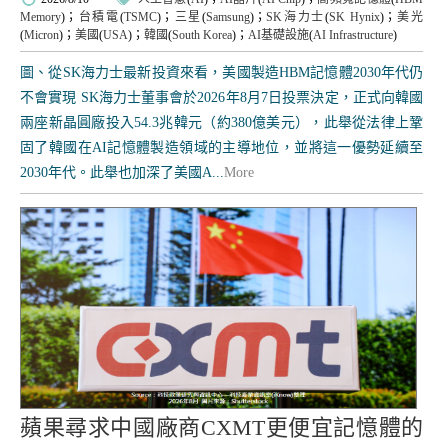
Memory
)；
台積電
(
TSMC
)；
三星
(
Samsung
)；
SK海力士
(
SK Hynix
)；
美光
(
Micron
)；
美國
(
USA
)；
韓國
(
South Korea
)；
AI基礎設施
(
AI Infrastructure
)
圖、從SK海力士最新投資來看，美國製造HBM記憶體2030年代仍
不會實現 SK海力士董事會於2026年8月7日投票決定，正式向韓國
兩座新晶圓廠投入54.3兆韓元（約380億美元），此舉從法律上鞏
固了韓國在AI記憶體製造領域的主導地位，並將這一優勢延續至
2030年代。此舉也加深了美國A...
More
蘋果尋求中國廠商CXMT更便宜記憶體的