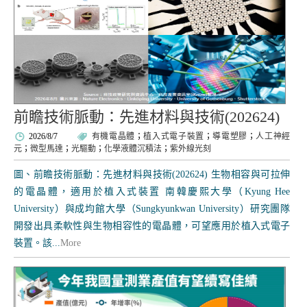
前瞻技術脈動：先進材料與技術(202624)
2026/8/7
有機電晶體
；
植入式電子裝置
；
導電塑膠
；
人工神經
元
；
微型馬達
；
光驅動
；
化學液體沉積法
；
紫外線光刻
圖、前瞻技術脈動：先進材料與技術(202624) 生物相容與可拉伸
的電晶體，適用於植入式裝置 南韓慶熙大學（Kyung Hee
University）與成均館大學（Sungkyunkwan University）研究團隊
開發出具柔軟性與生物相容性的電晶體，可望應用於植入式電子
裝置。該...
More