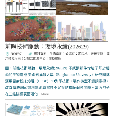
前瞻技術脈動：環境永續(202629)
2026/8/7
燃料電池
；
生物電池
；
碳儲存
；
泥炭地
；
奈米塑膠
；
海
洋微粒污染
；
分散式能源中心
；
虛擬電廠
圖、前瞻技術脈動：環境永續(202629) 不銹鋼組件增強了基於細
菌的生物電池 美國賓漢頓大學（Binghamton University）研究團隊
運用雷射粉床熔融（LPBF）3D列印技術，製作微型不鏽鋼電極，
改善傳統細菌燃料電池導電性不足與結構脆弱等問題。當內孢子
在三維陽極表面活化...
More