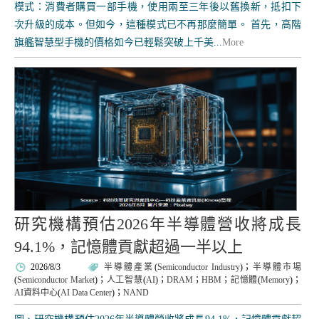
模式：消費者購買一部手機，使用兩至三年後以舊換新，抵扣下
次升級的成本。但如今，這種模式已不再那麼簡單。 首先，高階
旗艦智慧型手機的價格如今已輕鬆突破上千美...
More
研究機構預估2026年半導體營收將成長
94.1%，記憶體貢獻超過一半以上
2026/8/3
半導體產業
(
Semiconductor Industry
)；
半導體市場
(
Semiconductor Market
)；
人工智慧
(
AI
)；
DRAM
；
HBM
；
記憶體
(
Memory
)；
AI資料中心
(
AI Data Center
)；
NAND