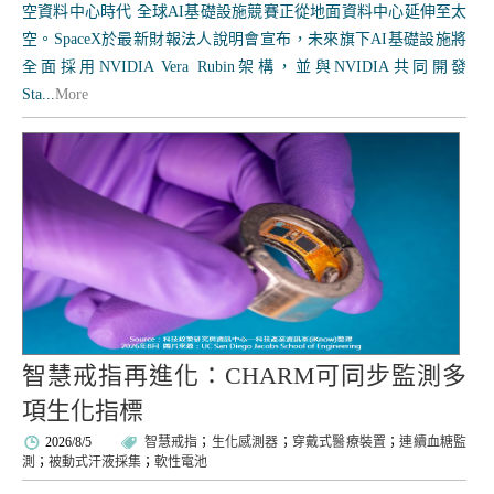
空資料中心時代 全球AI基礎設施競賽正從地面資料中心延伸至太
空。SpaceX於最新財報法人說明會宣布，未來旗下AI基礎設施將
全面採用NVIDIA Vera Rubin架構，並與NVIDIA共同開發
Sta...
More
智慧戒指再進化：CHARM可同步監測多
項生化指標
2026/8/5
智慧戒指
；
生化感測器
；
穿戴式醫療裝置
；
連續血糖監
測
；
被動式汗液採集
；
軟性電池