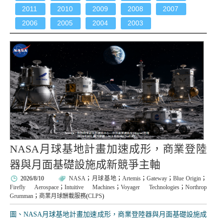
2011
2010
2009
2008
2007
2006
2005
2004
2003
NASA月球基地計畫加速成形，商業登陸
器與月面基礎設施成新競爭主軸
2026/8/10
NASA
；
月球基地
；
Artemis
；
Gateway
；
Blue Origin
；
Firefly Aerospace
；
Intuitive Machines
；
Voyager Technologies
；
Northrop
Grumman
；
商業月球酬載服務
(
CLPS
)
圖、NASA月球基地計畫加速成形，商業登陸器與月面基礎設施成