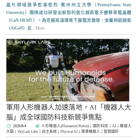
晶片領域競爭愈演愈烈 賓州州立大學（Pennsylvania State
University）團隊成功研發出新型的氮化鎵高電子遷移率電晶體
（GaN-HEMT）。為克服高溫環境下漏電流激增、金屬與鋁鎵氮
（AlGaN）反...
More
軍用人形機器人加速落地，AI「機器人大
腦」成全球國防科技新競爭焦點
2026/8/4
人形機器人
(
Humanoid Robot
)；
國防科技
；
AI
；
機器人
大腦
；
SkyLark Labs
；
自主系統
；
Physical AI
；
軍事機器人
；
智慧國防