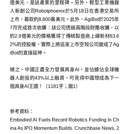
億美元，是該產業的里程碑。另外，輕型工業機器
人新創公司Robotphoenix於5月18日在香港交易所
上市，募款約8,600萬美元。此外，AgiBot於2025年
7月完成首次收購：該公司透過兩階段財團收購，以
約2.9億美元的價格獲得了傳統製造商上緯新材63.6
2%的控股權，實際上將這家上市空殼公司變成了Ag
iBot的直接延伸。
總之，中國正盡全力發展具身AI，並佔據佔全球機
器人創投的43%以上融資，可見得中國想成為下一
個具身AI王國！（1181字；圖1）
參考資料：
Embodied AI Fuels Record Robotics Funding In Ch
ina As IPO Momentum Builds. Crunchbase News, 2