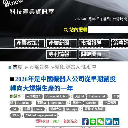
2026年8月06日 (週四) 台灣時間：
站內搜尋
產業政策
產業新聞
市場報導
策略
專利情報
關鍵圖表
首頁
市場報導
機械/機器人/電動車
2026年是中國機器人公司從早期創投
轉向大規模生產的一年
關鍵字：
(
)；
(
)；
人形機器人
Humanoid Robot
具身AI
Embodied AI
AI模
(
)；
(
)；
(
)；
型
AI Model
實體AI
Physical AI
機器人
Robotics
人工智慧
(
)；
(
)；
(
)；
AI
中國
China
新創公司
Startups
視覺-語言-動作
(
；
)
VLA
Vision-Language-Action
瀏覽次數：
9014
｜ 歡迎推文：