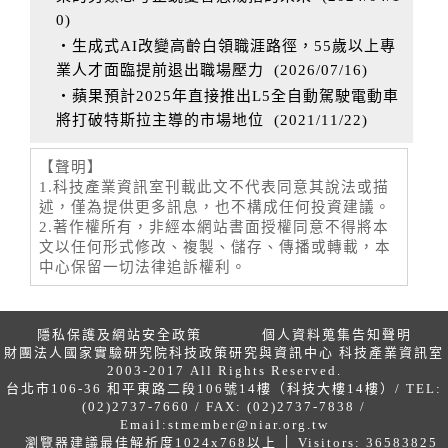
0
)
‧生成式AI改變高齡白領職涯路徑，55歲以上專
業人才面臨提前退出職場壓力
(
2026/07/16
)
‧蘋果預計2025年直接推出L5全自動駕駛電動車
將打破特斯拉主導的市場地位
(
2021/11/22
)
【聲明】
1.科技產業資訊室刊載此文不代表同意其說法或描
述，僅為提供更多訊息，也不構成任何投資建議。
2.著作權所有，非經本網站書面授權同意不得將本
文以任何形式修改、複製、儲存、傳播或轉載，本
中心保留一切法律追訴權利。
隱私保護及網站安全政策
個人資料蒐集告知聲明
財團法人國家實驗研究院科技政策研究與資訊中心 科技產業資訊室
2003-2017 All Rights Reserved.
台北市106-36 和平東路二段106號14樓（科技大樓14樓）/ TEL:
(02)2737-7660 / FAX: (02)2737-7838 /
Email:
stmember@niar.org.tw
瀏覽器建議最佳解析度1024x768以上 │ Visitors: 36583825