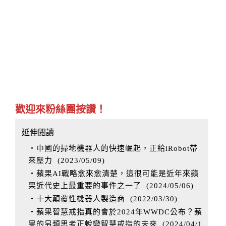
歡迎來粉絲團按讚！
延伸閱讀
‧中國的掃地機器人的快速崛起，正給iRobot帶
來壓力
(
2023/05/09
)
‧蘋果AI戰略愈來愈清楚，這很可能是近年來蘋
果近代史上最重要的事件之一了
(
2024/05/06
)
‧十大顛覆性機器人製造商
(
2022/03/30
)
‧蘋果智慧戒指真的會於2024年WWDC公布？蘋
果的另類思考正蛻變智慧戒指的未來
(
2024/04/1