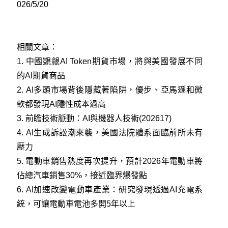
026/5/20
相關文章：
1.
中國覬覦AI Token期貨市場，將與美國發展不同
的AI期貨商品
2.
AI多頭市場背後隱藏著陷阱，優步、亞馬遜和微
軟都發現AI隱性成本過高
3.
前瞻技術脈動：AI與機器人技術(202617)
4.
AI生成訴訟潮來襲，美國法院體系面臨前所未有
壓力
5.
電動車銷售熱度再次提升，預計2026年電動車將
佔總汽車銷售30%，接近臨界爆發點
6.
AI加速改變電動車產業：研究發現透過AI充電系
統，可讓電動車電池多開5年以上