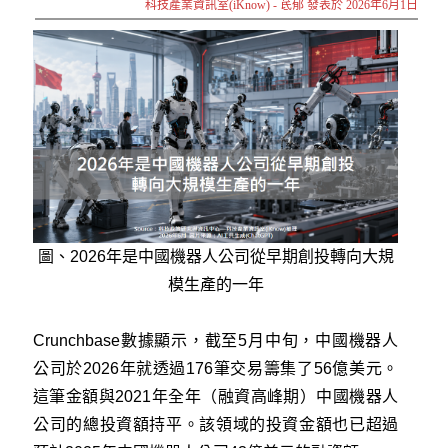
科技產業資訊室(iKnow) - 茋郁 發表於 2026年6月1日
圖、2026年是中國機器人公司從早期創投轉向大規
模生產的一年
Crunchbase數據顯示，截至5月中旬，中國機器人
公司於2026年就透過176筆交易籌集了56億美元。
這筆金額與2021年全年（融資高峰期）中國機器人
公司的總投資額持平。該領域的投資金額也已超過