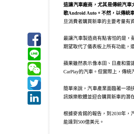
這讓汽車廠商，尤其是傳統汽車
歌
Android Auto
。不然，以傳統
旦消費者購買新車的主要考量有資
最讓汽車製造商有點害怕的是，蘋果
期望取代了儀表板上所有功能，還具
蘋果雖然表示像本田、日產和雷諾這
CarPlay的汽車。但實際上，
簡單來說，汽車產業面臨著一項抉
訊娛樂軟體並迎合購買新車的潛
根據麥肯錫的報告，到2030年
能達到500億美元。