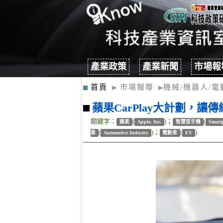
產業政策
產業新聞
市場報
首頁
市場報導
機械/機器人/電
蘋果CarPlay大計劃，
關鍵字：
(
)；
(
蘋果
Apple, Inc.
智慧型手機
Smart
(
)；
(
)
業
Automotive Industry
電動車
EV