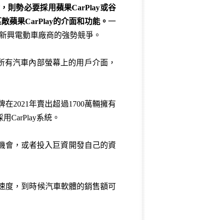
，則勢必要採用蘋果
CarPlay
或谷
匹敵蘋果
CarPlay
的介面和功能。
一
類新興電動車廠商的強勢競爭。
管了所有汽車內部螢幕上的用戶介面，
2021年賣出超過1700萬輛擁有
arPlay系統。
的機會，或者投入巨資開發自己的資
長速度，到時候汽車軟體的銷售額可