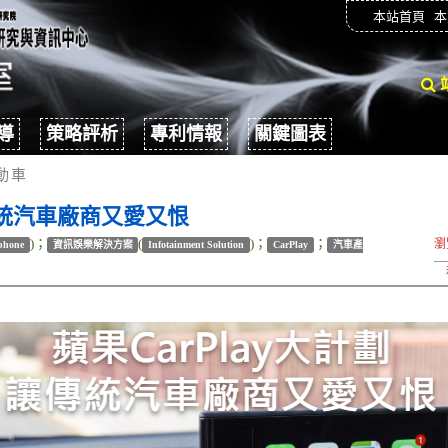
本站首頁
本
導
策略評析
專利情報
關鍵圖表
動車
讓傳統汽車廠商又愛又恨
)；
(
)；
；
瀏
phone
資訊娛樂解決方案
Infotainment Solution
CarPlay
汽車產