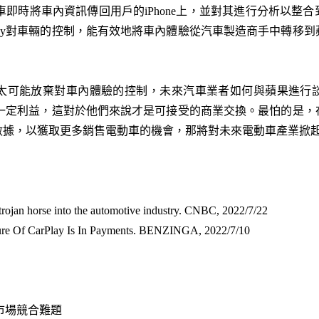
求汽車即時將車內資訊傳回用戶的iPhone上，並對其進行分析以
Play對車輛的控制，能有效地將車內體驗從汽車製造商手中轉移
太可能放棄對車內體驗的控制，未來汽車業者如何與蘋果進行
中獲得一定利益，這對於他們來說才是可接受的商業交換。最怕的是
據，以獲取更多銷售電動車的機會，那將對未來電動車產業掀起
trojan horse into the automotive industry. CNBC, 2022/7/22
ure Of CarPlay Is In Payments. BENZINGA, 2022/7/10
來市場競合難題