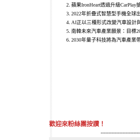
2.
蘋果IronHeart透過升級CarP
3.
2022年折疊式智慧型手機全球出
4.
AI正以三種形式改變汽車設計
5.
南韓未來汽車產業願景：目標20
6.
2030年量子科技將為汽車產業
歡迎來粉絲團按讚！
-------------------------