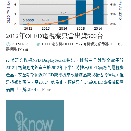
2012年OLED電視機只會出貨500台
2012/11/12
OLED電視機
(
OLED TV
)；
有機發光顯示器
(
OLED
)；
電視機
(
TV set
)
市場研究機構NPD DisplaySearch指出，雖然三星與樂金電子於
2012年初曾經向外宣布於2012年下半年將推出OLED面板的電視機
產品，甚至期望透過OLED電視機來改變液晶電視獨佔的情況，但
是根據其預估，至2012年底為止，預估只有少量OLED電視機種產
品問世，所以2012...
More