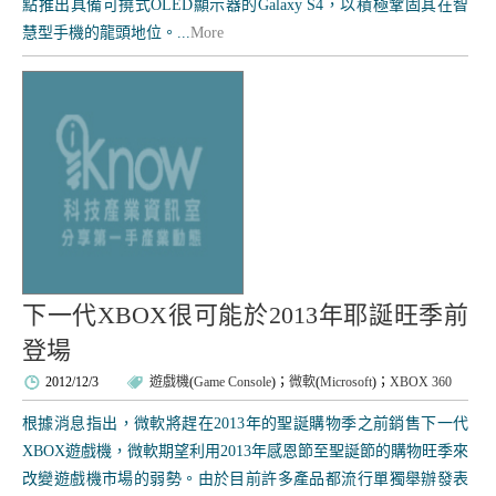
點推出具備可撓式OLED顯示器的Galaxy S4，以積極鞏固其在智
慧型手機的龍頭地位。...
More
下一代XBOX很可能於2013年耶誕旺季前
登場
2012/12/3
遊戲機
(
Game Console
)；
微軟
(
Microsoft
)；
XBOX 360
根據消息指出，微軟將趕在2013年的聖誕購物季之前銷售下一代
XBOX遊戲機，微軟期望利用2013年感恩節至聖誕節的購物旺季來
改變遊戲機市場的弱勢。由於目前許多產品都流行單獨舉辦發表