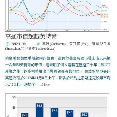
高通市值超越英特爾
2012/11/19
高通
(
Qualcomm
)；
英特爾
(
Intel
)；
智慧型手機
(
Smartphone
)；
半導體
(
Semiconductor
)
乘坐著智慧型手機起飛的翅膀，高通於美國股票市場上市以來第
一次超越英特爾的市值，這表明了個人電腦在歷經三十年主導ICT
產業之後，逐步拱手讓出半導體領導者的地位。 位於聖地亞哥的
高通公司於2012年11月8日上午11點多於紐約之那斯達克股票市場
以7.1%的上漲幅度，...
More