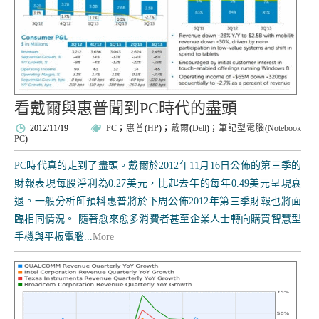
看戴爾與惠普聞到PC時代的盡頭
2012/11/19
PC
；
惠普
(
HP
)；
戴爾
(
Dell
)；
筆記型電腦
(
Notebook
PC
)
PC時代真的走到了盡頭。戴爾於2012年11月16日公佈的第三季的
財報表現每股淨利為0.27美元，比起去年的每年0.49美元呈現衰
退。一般分析師預料惠普將於下周公佈2012年第三季財報也將面
臨相同情況。 隨著愈來愈多消費者甚至企業人士轉向購買智慧型
手機與平板電腦...
More