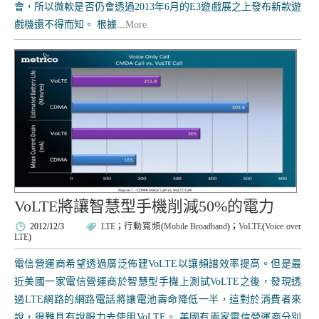
會，所以微軟是否仍會透過2013年6月的E3遊戲展之上發布新款遊
戲機還不得而知。 根據...
More
VoLTE將讓智慧型手機削減50%的電力
2012/12/3
LTE
；
行動寬頻
(
Mobile Broadband
)；
VoLTE
(
Voice over
LTE
)
電信營運商希望透過廣泛佈建VoLTE以讓頻譜效率提高。但是最
近美國一家電信營運商於智慧型手機上測試VoLTE之後，發現透
過LTE網路的網路電話將讓電池壽命降低一半，這對於消費者來
說，很難具有說服力去使用VoLTE。 美國有兩家電信營運商分別