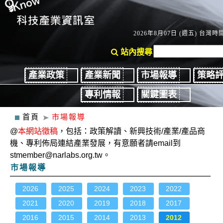
2026年8月07日 (週五) 台灣時間：
站內搜尋
產業政策
產業新聞
市場報導
策略
專利情報
關鍵圖表
首頁
市場報導
@
本網站徵稿
，包括：政策解讀、新興技術/產業/產品商
機、專利佈局連結產業發展，有意願者請email到
stmember@narlabs.org.tw。
市場報導
2026
2025
2024
2023
2022
2021
2020
2019
2018
2017
2016
2015
2014
2013
2012