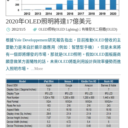
2020年OLED照明將達17億美元
2012/11/5
OLED照明
(
OLED Lighting
)；
有機發光二極體
(
OLED
)
根據Yole Developpement研究報告指出，目前推動OLED營收的主
要動力是來自於顯示器應用（例如：智慧型手機），但是未來將
有一個即將爆發的市場，那就是OLED照明。假如OLED面板廠商
願意做某方面犧牲的話，未來OLED將能利用設計與效率優勢而進
入照明市場。 ...
More