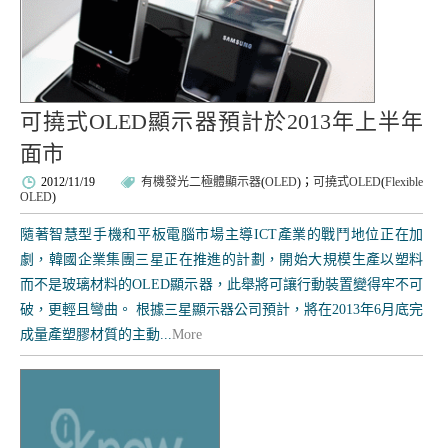
可撓式OLED顯示器預計於2013年上半年
面市
2012/11/19
有機發光二極體顯示器
(
OLED
)；
可撓式OLED
(
Flexible
OLED
)
隨著智慧型手機和平板電腦市場主導ICT產業的戰鬥地位正在加
劇，韓國企業集團三星正在推進的計劃，開始大規模生產以塑料
而不是玻璃材料的OLED顯示器，此舉將可讓行動裝置變得牢不可
破，更輕且彎曲。 根據三星顯示器公司預計，將在2013年6月底完
成量產塑膠材質的主動...
More