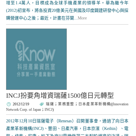
增至1.4萬人，目標成為全球手機產業的領導羊。華為繼今年
(2012)初宣布，將各投資20億美元在英國及印度闢建研發中心與採
購營運中心之後；最近，計畫在芬蘭...
More
INCJ扮要角增資瑞薩1500億日元轉型
2012/12/19
瑞薩
；
業務重整
；
日本產業革新機構
((
Innovation
Network Corp. of Japan
；
INCJ
)
2012年12月10日瑞薩電子（Renesas）召開董事會，通過了向日本
產業革新機構(INCJ)、豐田、日產汽車，日本京濱（Keihin）、電