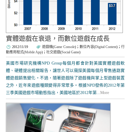
實體遊戲在衰退，而數位遊戲在成長
2012/11/19
遊戲機
(
Game Console
)；
數位內容
(
Digital Content
)；
行
動應用程式
(
Mobile App
)；
社交遊戲
(
Social Game
)
美國市場研究機構NPD Group每個月都會針對美國實體遊戲軟
體、硬體提出相關報告，讓世人可以窺探美國每個月零售通路實
體遊戲銷售變化。不過，隨著遊戲除了遊戲機與掌上型遊戲裝置
之外，近年來遊戲種類變得非常眾多。根據NPD發佈的2012年第
三季美國遊戲市場動態指出，美國地區於2012年第...
More