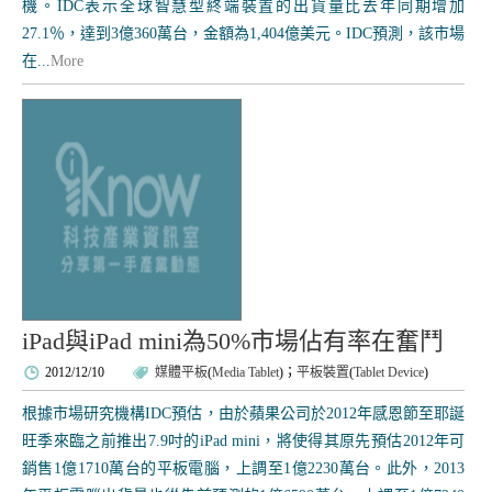
機。IDC表示全球智慧型終端裝置的出貨量比去年同期增加
27.1％，達到3億360萬台，金額為1,404億美元。IDC預測，該市場
在...
More
iPad與iPad mini為50%市場佔有率在奮鬥
2012/12/10
媒體平板
(
Media Tablet
)；
平板裝置
(
Tablet Device
)
根據市場研究機構IDC預估，由於蘋果公司於2012年感恩節至耶誕
旺季來臨之前推出7.9吋的iPad mini，將使得其原先預估2012年可
銷售1億1710萬台的平板電腦，上調至1億2230萬台。此外，2013