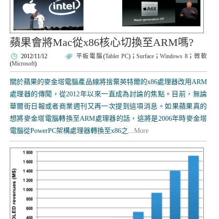
蘋果會將Mac從x86核心切換至ARM嗎?
2012/11/12
平板電腦
(
Tablet PC
)；
Surface
；
Windows 8
；
微軟
(
Microsoft
)
關於蘋果的麥金塔電腦產品線將捨棄英特爾的x86處理器改用ARM
處理器的傳聞，從2012年以來一直成為討論的焦點。目前，無論
華爾街日報或者商業週刊又再一次提到這項消息。如果蘋果真的
想將麥金塔電腦轉換至ARM處理器的話，這將是2006年時麥金塔
電腦從PowerPC架構處理器轉換至x86之...
More