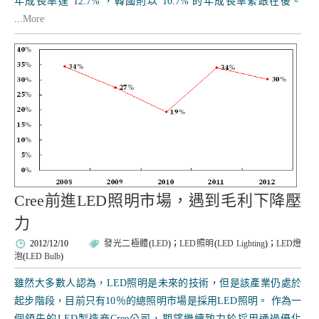
年成長率達 12.7% ，韓國則以 10.7% 的年成長率緊跟在後。
...
More
Cree前進LED照明市場，遇到毛利下降壓
力
2012/12/10
發光二極體
(
LED
)；
LED照明
(
LED Lighting
)；
LED燈
泡
(
LED Bulb
)
雖然大多數人認為，LED照明是未來的技術，但是該產業仍處於
起步階段，目前只有10％的總照明市場是採用LED照明。 作為一
個領先的LED製造商Cree公司，期望繼續致力於採用通過優化