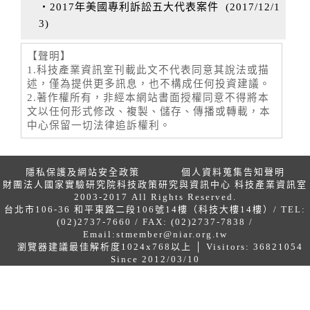
‧2017年美國專利訴訟五大代表案件
(
2017/12/1
3
)
【聲明】
1.科技產業資訊室刊載此文不代表同意其說法或描
述，僅為提供更多訊息，也不構成任何投資建議。
2.著作權所有，非經本網站書面授權同意不得將本
文以任何形式修改、複製、儲存、傳播或轉載，本
中心保留一切法律追訴權利。
隱私保護及網站安全政策
個人資料蒐集告知聲明
財團法人國家實驗研究院科技政策研究與資訊中心 科技產業資訊室
2003-2017 All Rights Reserved.
台北市106-36 和平東路二段106號14樓（科技大樓14樓）/ TEL:
(02)2737-7660 / FAX: (02)2737-7838 /
Email:
stmember@niar.org.tw
瀏覽器建議最佳解析度1024x768以上 │ Visitors: 36821054
Since 2012/03/10