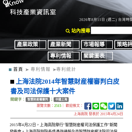
2026年8月11日 (週二) 台灣時間
站內搜尋
產業政策
產業新聞
市場報導
策略
專利情報
關鍵圖表
首頁
專利情報
專利統計
上海法院2014年智慧財産權審判白皮
書及司法保護十大案件
關鍵字：
；
智慧財産權審判
中國上海
瀏覽次數：
2515
｜ 歡迎推文：
上海高院 發表於 2015年4月24日
2015年4月22日，上海高院舉行“智慧財産權司法保護工作”新聞
發佈會。上海高院副院長盛勇強通報全市智慧財産權法院司法保