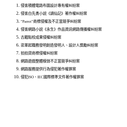
侵害積體電路布圖設計專有權糾紛案
侵害白先勇小説《謫仙記》著作權糾紛案
“Parrot”商標侵權及不正當競爭糾紛案
侵害網路小説《永生》作品資訊網路傳播權糾紛案
古籍點校成果侵權糾紛案
梁軍起職務發明創造發明人、設計人獎勵糾紛案
拍拍貸商標侵權糾紛案
網路遊戲整體模倣不正當競爭糾紛案
網路服務提供行為侵犯著作權罪案
侵犯ISO、IEC國際標準文件著作權罪案