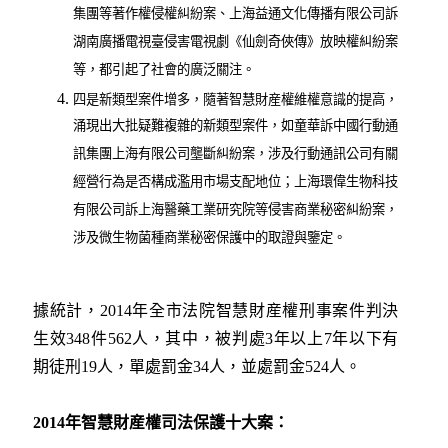
集團等著作權侵權糾紛案、上海益通文化傳播有限公司訴
湖南廣播電視臺侵害電視劇《仙劍奇俠傳》放映權糾紛案
等，都引起了社會的廣泛關注。
四是新類型案件增多，隨著智慧財産權維權意識的提高，
涌現出大批疑難複雜的新類型案件，如童華訴中國行動通
訊集團上海有限公司壟斷糾紛案，涉及行動通訊公司有關
經營行為是否構成濫用市場支配地位；上海環偉生物科技
有限公司訴上海醫藥工業研究院等侵害商業秘密糾紛案，
涉及微生物菌種商業秘密保護中的取證與鑒定。
據統計，2014年全市法院智慧財産權刑事案件判決
生效348件562人，其中，被判處3年以上7年以下有
期徒刑19人，單處罰金34人，並處罰金524人。
2014年智慧財産權司法保護十大案：