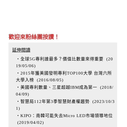
歡迎來粉絲團按讚！
延伸閱讀
‧全球5G專利誰最多？價值比數量來得重要
(
20
19/05/06
)
‧2015年獲美國發明專利TOP100大學 台灣六所
大學入榜
(
2016/08/05
)
‧美國專利數量、三星超越IBM成為第一
(
2018/
04/09
)
‧智慧局112年第3季智慧財產權趨勢
(
2023/10/3
1
)
‧KIPO：南韓可能失去Micro LED市場領導地位
(
2019/04/02
)