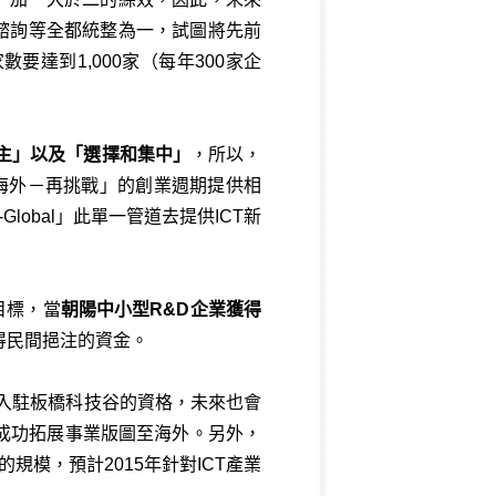
導、諮詢等全都統整為一，試圖將先前
要達到1,000家（每年300家企
主」以及「選擇和集中」
，所以，
軍海外－再挑戰」的創業週期提供相
lobal」此單一管道去提供ICT新
目標，當
朝陽中小型R&D企業獲得
得民間挹注的資金。
有入駐板橋科技谷的資格，未來也會
成功拓展事業版圖至海外。另外，
金的規模，預計2015年針對ICT產業