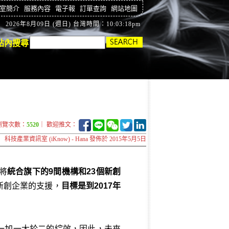
室簡介
服務內容
電子報
訂單查詢
網站地圖
2026年8月09日 (週日) 台灣時間：10:03:19pm
站內搜尋
瀏覽次數：
5520
｜ 歡迎推文：
科技產業資訊室 (iKnow) - Hana 發佈於 2015年5月5日
將
統合旗下的9間機構和23個新創
T新創企業的支援，
目標是到2017年
揮一加一大於二的綜效，因此，未來