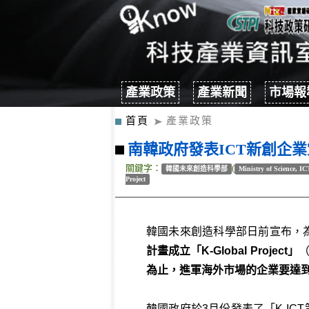
產業政策
產業新聞
市場報
首頁
產業政策
南韓政府發表ICT新創企業策略--K
關鍵字：
(
韓國未來創造科學部
Ministry of Science, I
Project
韓國未來創造科學部日前宣布，
計畫成立「K-Global Project」
（
為止，進軍海外市場的企業要達到1
韓國政府於3月份發表了「K-I