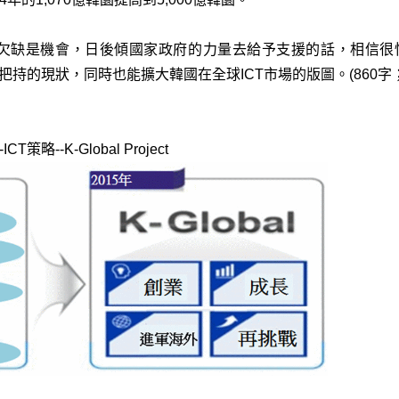
欠缺是機會，日後傾國家政府的力量去給予支援的話，相信很快
把持的現狀，同時也能擴大韓國在全球ICT市場的版圖。(860字；
--K-Global Project