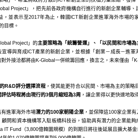
lobal Project」，把先前各政府機構自行進行的新創企業輔
並表示至2017年為止，韓國ICT新創企業進軍海外市場的家數
的目標。
l Project」的
主要策略為「統籌營運」、「以民間和市場為
」名稱去宣導與育成ICT產業的新創企業，並根據「創業－成長－進
接洽都將由K-Global一併統籌回應，換言之，未來僅由「K-G
T的R&D評分選擇流程
，使其能更符合以民間、市場為主的策略
評估時程將由現行的3個月縮短為3周
，讓企業得以更快速地取
出具有進軍海外市場
潛力的100家朝陽企業
，並保障這100家企業
、顧問和資本機構等入駐板橋科技谷，協助具有潛力的企業能夠
a IT Fund（3,800億韓圜規模）的到期日將往後延展且擴大基
年的1,070億韓圜提高到5,000億韓圜。