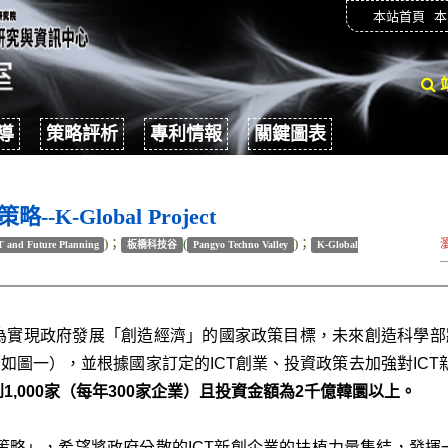
本站首頁
本
導
策略評析
專利情報
關鍵圖表
-Global Project
)；
(
)；
CT and Future Planning
板橋科技谷
Pangyo Techno Valley
K-Global
為實現政府發展「創造經濟」的國家政策目標，未來創造科學部
如圖一），並根據國家訂定的ICT創業、投資政策去加強對IC
,000家（每年300家企業）且投資金額為2千億韓圜以上。
CT策略」，希望將政府分散的ICT新創企業的扶植力量集結，發