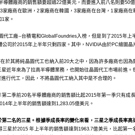
家半導體廠商的銷售額要超過22億美元，而要進入前八名則要50
3家廠商在歐洲，2家廠商在韓國，3家廠商在台灣，1家廠商
加1家。
代工廠--台積電和GlobalFoundries入榜，但是到了2015
體公司於2015年上半年只剩四家。其中，NVIDIA由於PC繪圖
機構差異，在於其將純晶圓代工也納入前20大之中，因為許多廠商也
三星近年來為了拉高半導體業務，也開始往晶圓代工市場前進。包
星進行代工，因此，不將晶圓代工納入其中是不合理的。
，2015年第二季前20名半導體廠商的銷售額比起2015年第一季只
14年上半年的銷售額達到1,283.05億美元。
於第二名的三星。根據季成長率的變化來看，三星之季成長率高達
星於2015 年上半年的銷售額達到1963.7億美元，比起第一名