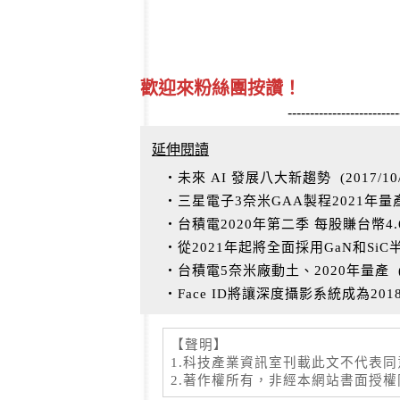
歡迎來粉絲團按讚！
-------------------------
延伸閱讀
‧未來 AI 發展八大新趨勢
(
2017/10
‧三星電子3奈米GAA製程2021年量
‧台積電2020年第二季 每股賺台幣4
‧從2021年起將全面採用GaN和Si
‧台積電5奈米廠動土、2020年量產
‧Face ID將讓深度攝影系統成為20
【聲明】
1.科技產業資訊室刊載此文不代表
2.著作權所有，非經本網站書面授