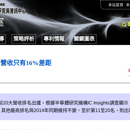
本站首頁
本
導
策略評析
專利情報
關鍵圖表
星營收只有16%差距
前20大營收排名出爐，根據半導體研究機構IC Insights調查
其他廠商排名與2014年同期維持不變，至於第11至20名，則