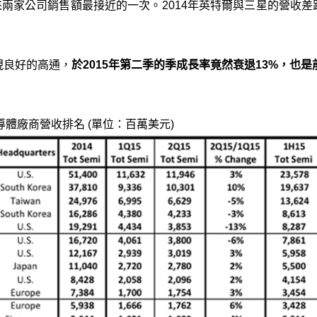
以來兩家公司銷售額最接近的一次。2014年英特爾與三星的營收差
現良好的高通，
於2015年第二季的季成長率竟然衰退13%，也
導體廠商營收排名 (單位：百萬美元)