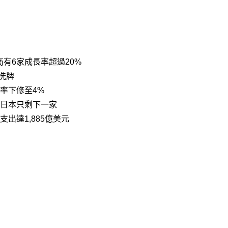
廠商有6家成長率超過20%
洗牌
長率下修至4%
，日本只剩下一家
支出達1,885億美元