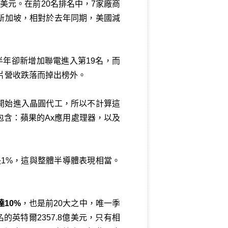
億美元。在前20名排名中，7家廠商
在新加坡，相對於去年同期，美國減
年上半年卻新增加聯電進入第19名，而
晶片營收跌落而掉出榜外。
因為開始進入晶圓代工，所以不計算這
含：蘋果的Ax應用處理器，以及
有成長1%，這與整體半導體表現相當。
10%
，也是前20大之中，唯一季
的英特爾2357.8億美元，只有相