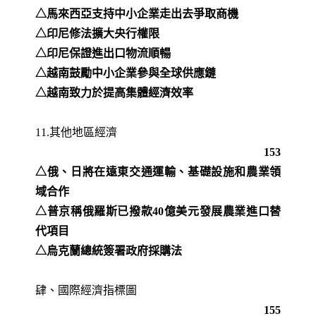
△馬來西亞支持中小企業走出去爭取商機
△印尼修法擴大央行權限
△印尼保證進出口物流順暢
△越南鼓勵中小企業參與全球供應鏈
△越南致力於提高集體經濟效率
11.其他地區經濟
153
△俄、日將在遠東交通運輸、基礎設施和農業領
域合作
△普京稱俄羅斯已撥款40億美元發展農業進口替
代項目
△烏克蘭總統簽署政府採購法
肆、國際經濟指標圖
155