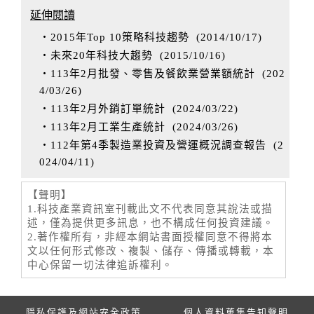
延伸閱讀
‧2015年Top 10策略科技趨勢
(
2014/10/17
)
‧未來20年科技大趨勢
(
2015/10/16
)
‧113年2月批發、零售及餐飲業營業額統計
(
202
4/03/26
)
‧113年2月外銷訂單統計
(
2024/03/22
)
‧113年2月工業生產統計
(
2024/03/26
)
‧112年第4季製造業投資及營運概況調查報告
(
2
024/04/11
)
【聲明】
1.科技產業資訊室刊載此文不代表同意其說法或描
述，僅為提供更多訊息，也不構成任何投資建議。
2.著作權所有，非經本網站書面授權同意不得將本
文以任何形式修改、複製、儲存、傳播或轉載，本
中心保留一切法律追訴權利。
隱私保護及網站安全政策
個人資料蒐集告知聲明