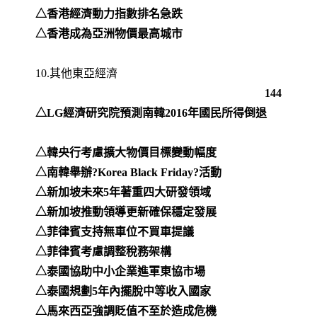
△香港經濟動力指數排名急跌
△香港成為亞洲物價最高城市
10.其他東亞經濟
144
△LG經濟研究院預測南韓2016年國民所得倒退
△韓央行考慮擴大物價目標變動幅度
△南韓舉辦?Korea Black Friday?活動
△新加坡未來5年著重四大研發領域
△新加坡推動領導更新確保穩定發展
△菲律賓支持無車位不買車提議
△菲律賓考慮調整稅務架構
△泰國協助中小企業進軍東協市場
△泰國規劃5年內擺脫中等收入國家
△馬來西亞強調貶值不至於造成危機