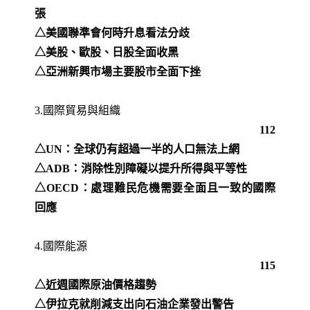
張
△美國聯準會何時升息看法分歧
△美股、歐股、日股全面收黑
△亞洲新興市場主要股市全面下挫
3.國際貿易與組織
112
△UN：全球仍有超過一半的人口無法上網
△ADB：消除性別障礙以提升所得與平等性
△OECD：處理難民危機需要全面且一致的國際
回應
4.國際能源
115
△近週國際原油價格趨勢
△伊拉克就削減支出向石油企業發出警告