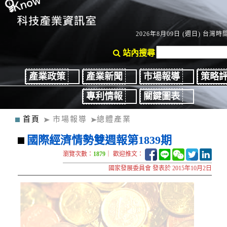
2026年8月09日 (週日) 台灣時間：
站內搜尋
產業政策
產業新聞
市場報導
策略
專利情報
關鍵圖表
首頁
市場報導
總體產業
國際經濟情勢雙週報第1839期
瀏覽次數：
1879
｜ 歡迎推文：
國家發展委員會 發表於 2015年10月2日