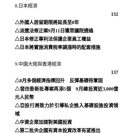
8.日本經濟
132
△外國人居留期限將延長至8年
△派遣法修正案9月11日獲眾議院通過
△日本修正專利法保護企業員工權益
△日本將實施消費稅率調漲時的配套措施
9.中國大陸與香港經濟
137
△8月多個經濟指標回升 反彈基礎待鞏固
△發改委新批專案再添5個 9月總投資近3,000億
元人民幣
△亞投行將致力於引導私企進入基礎設施投資領
域
△中資企業加速對美國投資
△第二批央企國有資本投資改革有望推出