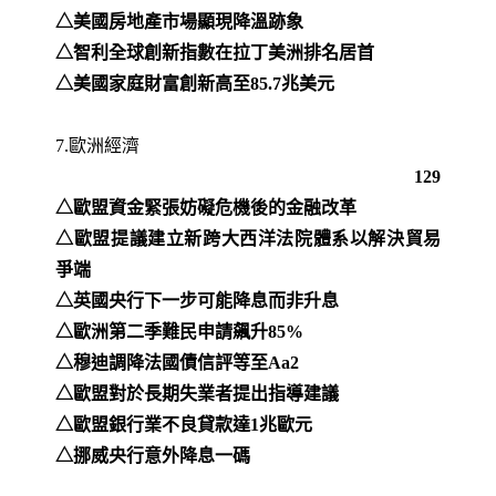
△美國房地產市場顯現降溫跡象
△智利全球創新指數在拉丁美洲排名居首
△美國家庭財富創新高至85.7兆美元
7.歐洲經濟
129
△歐盟資金緊張妨礙危機後的金融改革
△歐盟提議建立新跨大西洋法院體系以解決貿易
爭端
△英國央行下一步可能降息而非升息
△歐洲第二季難民申請飆升85%
△穆迪調降法國債信評等至Aa2
△歐盟對於長期失業者提出指導建議
△歐盟銀行業不良貸款達1兆歐元
△挪威央行意外降息一碼