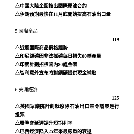
△中國大陸企圖推出國際原油合約
△伊朗預期最快在11月底開始提高石油出口量
5.國際商品
119
△近週國際商品價格趨勢
△印尼錫礦因非法採礦每日損失80噸產量
△印度計劃招標國內80處金礦
△智利意外宣布將對銅礦提供現金補貼
6.美洲經濟
125
△美國眾議院計劃就廢除石油出口禁令議案進行
投票
△聯準會延遲調升短期利率
△巴西經濟陷入25年來最嚴重的衰退