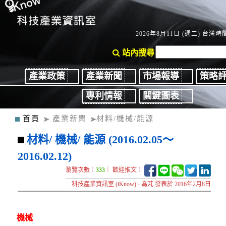
2026年8月11日 (週二) 台灣時間
站內搜尋
產業政策
產業新聞
市場報導
策略
專利情報
關鍵圖表
首頁
產業新聞
材料/機械/能源
材料/ 機械/ 能源 (2016.02.05～
2016.02.12)
瀏覽次數：
333
｜ 歡迎推文：
科技產業資訊室 (iKnow) - 為芃 發表於 2016年2月8日
機械