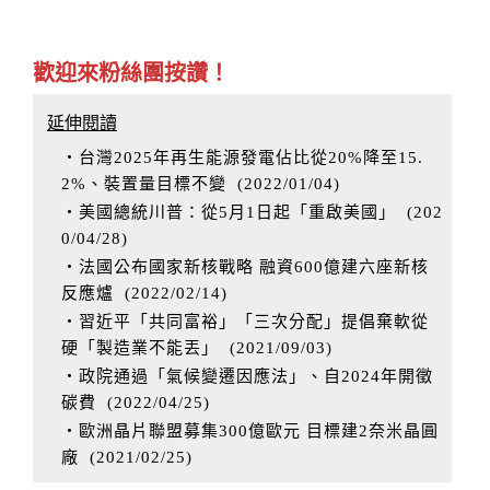
歡迎來粉絲團按讚！
延伸閱讀
‧台灣2025年再生能源發電佔比從20%降至15.
2%、裝置量目標不變
(
2022/01/04
)
‧美國總統川普：從5月1日起「重啟美國」
(
202
0/04/28
)
‧法國公布國家新核戰略 融資600億建六座新核
反應爐
(
2022/02/14
)
‧習近平「共同富裕」「三次分配」提倡棄軟從
硬「製造業不能丟」
(
2021/09/03
)
‧政院通過「氣候變遷因應法」、自2024年開徵
碳費
(
2022/04/25
)
‧歐洲晶片聯盟募集300億歐元 目標建2奈米晶圓
廠
(
2021/02/25
)