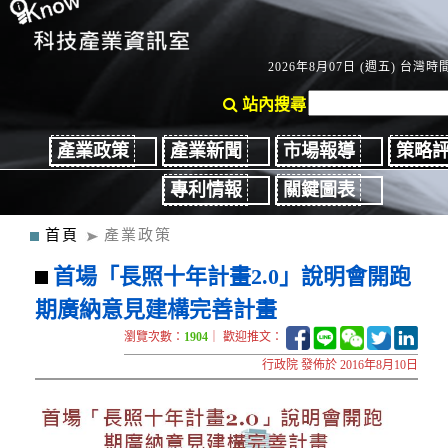
2026年8月07日 (週五) 台灣時間：
站內搜尋
產業政策
產業新聞
市場報導
策略
專利情報
關鍵圖表
首頁
產業政策
首場「長照十年計畫2.0」說明會開跑
期廣納意見建構完善計畫
瀏覽次數：
1904
｜ 歡迎推文：
行政院 發佈於 2016年8月10日