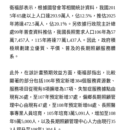
衛福部表示，根據國發會等相關統計資料，我國201
5年65歲以上人口達293.9萬人，佔12.5%，推估2025
年將達472.5萬人，佔20.1％。另依據行政院主計總
處99年普查資料推估，我國長照需求人口106年為57
萬7,457人，115年將達77萬1,437人。因此，政府積
極規劃建立優質、平價、普及的長期照顧服務體
系。
此外，在該計畫預期效益方面，衛福部指出，比較
顯著的部分包括106年預定新增384個服務資源數、
服務項目從現有8項擴增為17項、失智症服務據點由
現有26處，至107年預定新增37處，偏鄉長期照顧管
理中心由現有47處，至108年預定新增84處、長照醫
事專業人員培育，105年培育3萬5,091人，增加至108
年9萬5,000人，以及長期照顧管理中心人力由現行35
3人提升至108年1,304人。