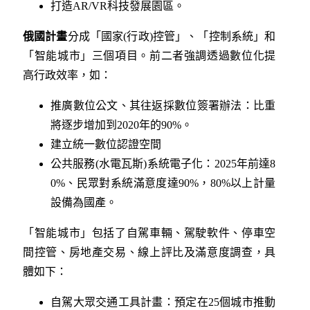
打造AR/VR科技發展園區。
俄國計畫
分成「國家(行政)控管」、「控制系統」和
「智能城市」三個項目。前二者強調透過數位化提
高行政效率，如：
推廣數位公文、其往返採數位簽署辦法：比重
將逐步增加到2020年的90%。
建立統一數位認證空間
公共服務(水電瓦斯)系統電子化：2025年前達8
0%、民眾對系統滿意度達90%，80%以上計量
設備為國產。
「智能城市」包括了自駕車輛、駕駛軟件、停車空
間控管、房地產交易、線上評比及滿意度調查，具
體如下：
自駕大眾交通工具計畫：預定在25個城市推動