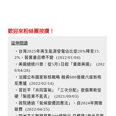
歡迎來粉絲團按讚！
延伸閱讀
‧台灣2025年再生能源發電佔比從20%降至15.
2%、裝置量目標不變
(
2022/01/04
)
‧美國總統川普：從5月1日起「重啟美國」
(
202
0/04/28
)
‧法國公布國家新核戰略 融資600億建六座新核
反應爐
(
2022/02/14
)
‧習近平「共同富裕」「三次分配」提倡棄軟從
硬「製造業不能丟」
(
2021/09/03
)
‧政院通過「氣候變遷因應法」、自2024年開徵
碳費
(
2022/04/25
)