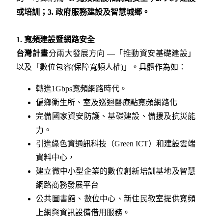
或培訓；
3.
政府服務建設及智慧城鄉。
1.
寬頻建設暨網路安全
台灣計畫
分兩大發展方向 —「推動資安基礎建設」
以及「數位包容(保障寬頻人權)」。具體作為如：
轉進1Gbps寬頻網路時代。
偏鄉衛生所、室及巡迴醫療點寬頻網路化
完備國家資安防護、基礎建設、備援及抗災能
力。
引進綠色資通訊科技（Green ICT）和建設雲端
資料中心，
建立微中小型企業的數位創新培訓基地及智慧
網路商務發展平台
公共圖書館、數位中心、新住民教室提供寬頻
上網與資訊設備借用服務。