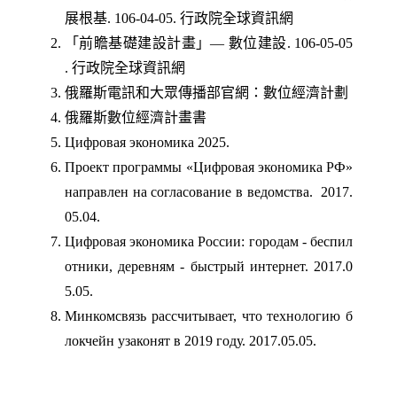
展根基. 106-04-05. 行政院全球資訊網
「前瞻基礎建設計畫」— 數位建設. 106-05-05
. 行政院全球資訊網
俄羅斯電訊和大眾傳播部官網：數位經濟計劃
俄羅斯數位經濟計畫書
Цифровая экономика 2025.
Проект программы «Цифровая экономика РФ»
направлен на согласование в ведомства. 2017.
05.04.
Цифровая экономика России: городам - беспил
отники, деревням - быстрый интернет. 2017.0
5.05.
Минкомсвязь рассчитывает, что технологию б
локчейн узаконят в 2019 году. 2017.05.05.