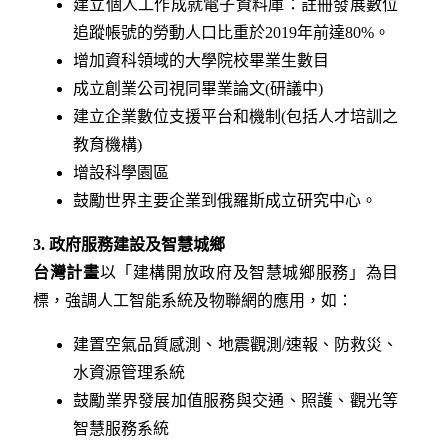
建立個人工作成就電子資料庫：註冊發展數位
追蹤帳號的勞動人口比重於2019年前達80%。
增加資科領域的大學院校畢業生數目
成立創業公司視同畢業論文(研議中)
建立企業數位支援平台和機制(包括人才培訓之
教育機構)
增設科學園區
鼓勵世界主要企業到俄羅斯成立研究中心。
3.
政府服務建設及智慧城鄉
台灣計畫
以「建構開放政府及智慧城鄉服務」為目
標，強調人工智能系統及物聯網的應用，如：
建置空氣品質感測、地震觀測/速報、防救災、
水資源管理系統
鼓勵業界發展加值服務與交通、照護、觀光等
智慧服務系統