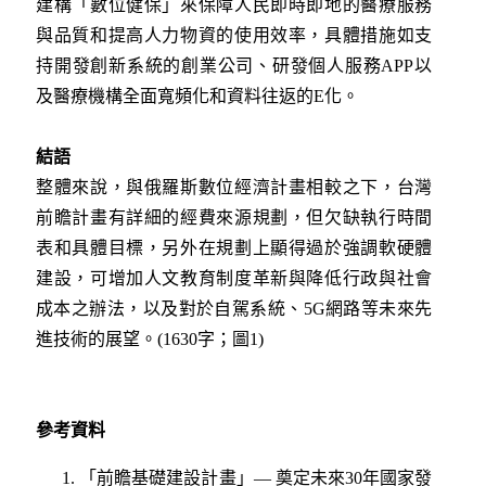
建構「數位健保」來保障人民即時即地的醫療服務
與品質和提高人力物資的使用效率，具體措施如支
持開發創新系統的創業公司、研發個人服務APP以
及醫療機構全面寬頻化和資料往返的E化。
結語
整體來說，與俄羅斯數位經濟計畫相較之下，台灣
前瞻計畫有詳細的經費來源規劃，但欠缺執行時間
表和具
體目標，另外在規劃上顯得過於強調軟硬體
建設，可增加人文教育制度革新與降低行政與社會
成本之辦法，以及對於自駕系統、5G網路等未來先
進技術的展望。(1630字；圖1)
參考資料
「前瞻基礎建設計畫」— 奠定未來30年國家發