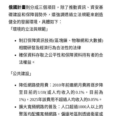
俄國計畫
則分成三個項目，除了推動資訊、資安基
礎建設和保障弱勢外，還強調透過立法規範來創造
健全的發展環境，具體如下：
「環境的立法與規範」
制訂保障資訊技術(區塊鍊、物聯網和大數據)
相關研發及經濟行為合法性的法律
確保資料存取之公平性和保障資料持有者的合
法權益。
「公共建設」
降低網路使用費：2010年前連網月費將逐步降
至目前的1/10(或人均收入的0.1%，目前為
1%)，2025年該費用不超過人均收入的0.05%。
擴大寬頻網路的普及：人口超過1000人以上的
聚落均配備寬頻網路，偏遠地區則透過衛星或