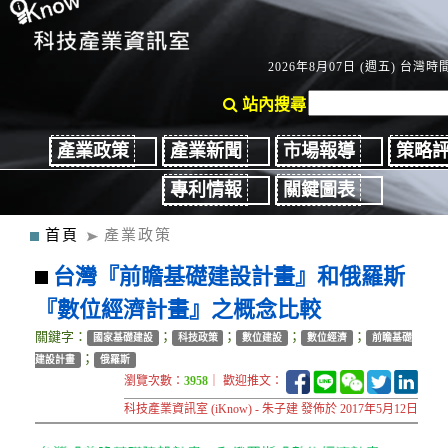
2026年8月07日 (週五) 台灣時間：
站內搜尋
產業政策
產業新聞
市場報導
策略
專利情報
關鍵圖表
首頁
產業政策
台灣『前瞻基礎建設計畫』和俄羅斯
『數位經濟計畫』之概念比較
關鍵字：
；
；
；
；
國家基礎建設
科技政策
數位建設
數位經濟
前瞻基礎
；
建設計畫
俄羅斯
瀏覽次數：
3958
｜ 歡迎推文：
科技產業資訊室 (iKnow) - 朱子建 發佈於 2017年5月12日