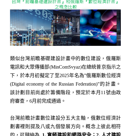
類似台灣前瞻基礎建設計畫中的數位建設，俄羅斯
電訊和大眾傳播部(MinComSvyaz)在總統普京指示之
下，於本月初擬定了至2025年名為”俄羅斯數位經濟
(Digital economy of the Russian Federation)”的計畫。
該計劃目前尚處於籌備階段，預定於本月11號由政
府審查，6月前完成通過。
台灣前瞻計畫數位建設分五大主軸，俄數位經濟計
劃書裡則提及八或九個發展方向。概念上彼此相符
的，可歸納為
1.
寬頻建設和網路安全；
2.
人才建設