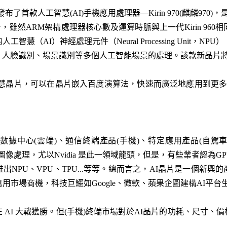
日)發布了首款人工智慧(AI)手機應用處理器—Kirin 970(麒麟9
）設計，雖然ARM架構處理器核心數及運算時脈與上一代Kirin 96
慧（AI）神經處理元件（Neural Processing Unit，N
人臉識別、場景識別等多個人工智能場景的處理。該款新晶片將搭載在
S智慧晶片，可以在晶片嵌入百度演算法，快速而廣泛地應用到更
數據中心(雲端)、通信終端產品(手機)、特定應用產品(自駕車
PU圖像處理，尤以Nvidia 是此一領域龍頭，但是，有些業者認
NPU、VPU、TPU...等等。總而言之，AI晶片是一個新
用市場商機，科技巨鱷如Google、微軟、蘋果企圖建構AI平
 AI 大戰獲勝。但(手機)終端市場對於AI晶片的功耗、尺寸、