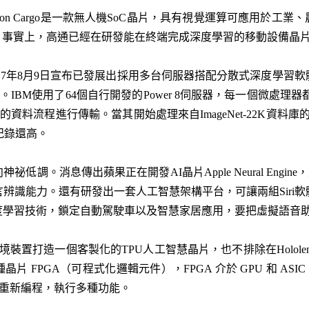
pdragon Cargo是一款無人機SoC晶片，具有視覺運算可應用於
中。事實上，高通已經在研發能在終端完成深度學習的移動設備晶
017年8月9日宣布已發展出採用多台伺服器搭配分散式深度學習軟體（Distri
IBM使用了64個自行開發的Power 8伺服器，每一個微處理器
的資料流程進行傳輸。當其開始處理來自ImageNet-22K資料
%紀錄還高。
。消息傳出蘋果正在開發AI晶片Apple Neural Engine，且
辨識能力。還有研發出一套人工智慧架構平台，可讓兩組Siri
學習技術，鎖定自動駕駛車以及智慧家居應用，要把虛擬語音助理
擴增實境裝置打造一個客製化的TPU人工智慧晶片，也不排除在Holo
片 FPGA（可程式化邏輯元件），FPGA 介於 GPU 和 ASI
A 能重新編程，執行多種功能。