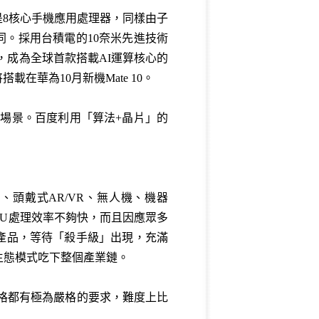
70)，是8核心手機應用處理器，同樣由子
0相同。採用台積電的10奈米先進技術
PU），成為全球首款搭載AI運算核心的
華為10月新機Mate 10。
多場景。百度利用「算法+晶片」的
、頭戴式AR/VR、無人機、機器
為GPU處理效率不夠快，而且因應眾多
興的產品，等待「殺手級」出現，充滿
台生態模式吃下整個產業鏈。
價格都有極為嚴格的要求，難度上比