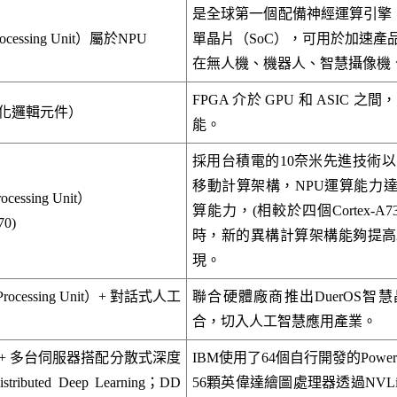
是全球第一個配備神經運算引擎（Neura
rocessing Unit）屬於NPU
單晶片（SoC），可用於加速產
在無人機、機器人、智慧攝像機
FPGA 介於 GPU 和 ASIC 
式化邏輯元件）
能。
採用台積電的10奈米先進技術以
移動計算架構，NPU運算能力達到了1
ocessing Unit）
算能力，(相較於四個Cortex-
70)
時，新的異構計算架構能夠提高2
現。
Processing Unit）+ 對話式人工
聯合硬體廠商推出DuerOS智
合，切入人工智慧應用產業。
 晶片 + 多台伺服器搭配分散式深度
IBM使用了64個自行開發的Pow
buted Deep Learning；DD
56顆英偉達繪圖處理器透過NVL