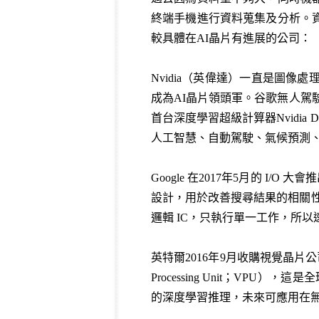
終端手機進行資料蒐集及分析。
較具體在AI晶片有進展的公司：
Nvidia（英偉達）一直是圖
成為AI晶片領頭軍。谷歌無人駕駛汽車就
首台深度學習超級計算器Nvidia DG
人工智慧、自動駕駛、氣候預測
Google 在2017年5月的 I/O 
設計，用於改善搜尋結果的相關性，
邏輯 IC，只執行單一工作，所
英特爾2016年9月收購視覺晶片公司
Processing Unit；VPU）
的深度學習推理，未來可應用在