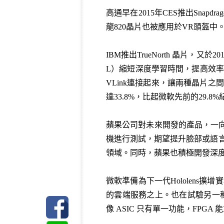
高通早在2015年CES推出Sna
龍820晶片也被應用於VR頭盔
IBM推出TrueNorth 晶片，又於2
L）縮短深度學習時間，提高效率。
VLink連接起來，讓兩種晶片之間
達33.8%，比起微軟先前的29.8
蘋果公司對未來開發的產品，一向神祕低調
機進行測試，期望提升臉部或語言
領域。同時，蘋果也積極開發深度
微軟準備
為下一代Hololens
的雲端服務之上。
也在試驗另一種晶
像 ASIC 只有單一功能，FPG