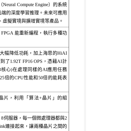
l Compute Engine）的系統
品端的深度學習推理。未來可應用
、虛擬實境與擴增實境等產品。
之間， FPGA 能重新編程，執行多種功
大幅降低功耗，加上海思的HiAI
.92T FP16 OPS，憑藉AI計
A73核心)在處理同樣的AI應用任務
5倍的CPU性能和50倍的能耗表
慧晶片，利用「算法+晶片」的組
er 8伺服器，每一個微處理器都與2
ink連接起來，讓兩種晶片之間的