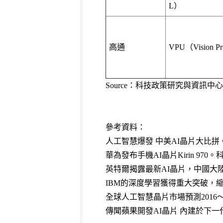
L）
高通
VPU（Vision Pro
Source：科技政策研究與資訊中心—
參考資料：
人工智慧爆發 中美AI晶片大比拼。光
華為發布手機AI晶片Kirin 970。科
英特爾揭露最新AI晶片，中國大陸不落
IBM的深度學習獲得重大突破，縮短時
全球人工智慧晶片市場預測2016～202
傳聞蘋果開發AI晶片 內建於下一代iPh