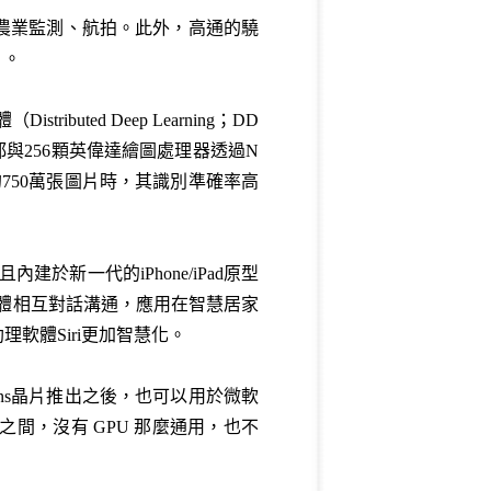
工業、農業監測、航拍。此外，高通的驍
片。
buted Deep Learning；DD
都與256顆英偉達繪圖處理器透過N
庫的750萬張圖片時，其識別準確率高
內建於新一代的iPhone/iPad原型
軟體相互對話溝通，應用在智慧居家
軟體Siri更加智慧化。
lens晶片推出之後，也可以用於微軟
C 之間，沒有 GPU 那麼通用，也不