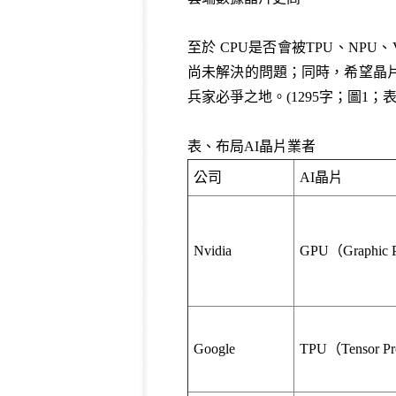
至於 CPU是否會被TPU、N
尚未解決的問題；同時，希望晶
兵家必爭之地。(1295字；圖1；表
表、布局AI晶片業者
公司
AI晶片
Nvidia
GPU（Graphic P
Google
TPU（Tensor Pro