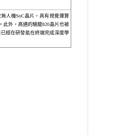
o是一款無人機SoC晶片，具有視覺運算
此外，高通的驍龍820晶片也被
通已經在研發能在終端完成深度學