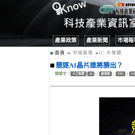
產業政策
產業新聞
市場報
首頁
市場報導
IC 半導體
競逐AI晶片誰將勝出？
關鍵字：
(
)；
；
；
人工智慧
AI
處理器
TPU
G