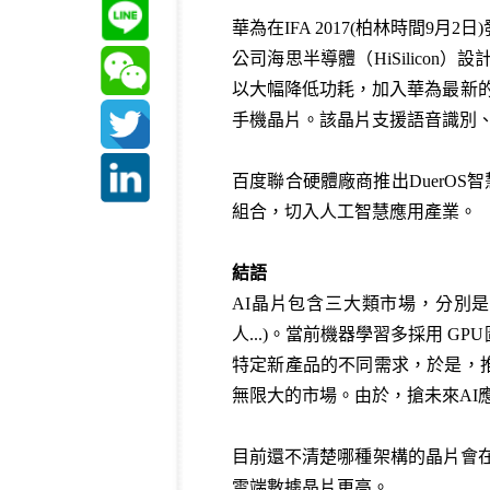
華為在IFA 2017(柏林時間9月2
公司海思半導體（HiSilicon
以大幅降低功耗，加入華為最新的人工智
手機晶片。該晶片支援語音識別、
百度聯合硬體廠商推出DuerO
組合，切入人工智慧應用產業。
結語
AI晶片包含三大類市場，分別是
人...)。當前機器學習多採用 G
特定新產品的不同需求，於是，推出
無限大的市場。由於，搶未來AI應
目前還不清楚哪種架構的晶片會在
雲端數據晶片更高。