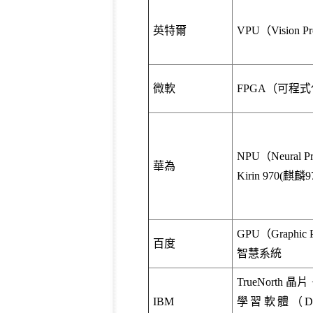
英特爾
VPU（Vision P
微軟
FPGA（可程
NPU（Neural Pr
華為
Kirin 970(麒麟9
GPU（Graphic 
百度
智慧系統
TrueNorth
IBM
學習軟體（Distri