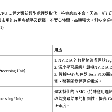
PU、VPU….等之類新類型處理器取代，答案應該不會。因為，新
片市場能有更多競爭及選擇，不要英特爾、高通獨大。科技企業搶
1)
用途
1. NVIDIA 的移動終端處理器Teg
2. 深度學習超級計算機NVIDIA D
rocessing Unit）
3. 數據中心加速器Tesla P
測、醫藥開發等專業領域。
是客製化的 ASIC（特殊應用邏
cessing Unit）
改善搜尋結果的相關性，提高 Go
正確度。