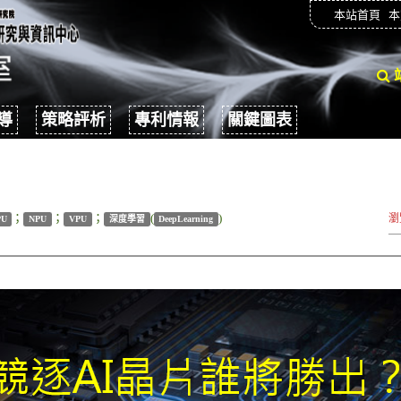
本站首頁
本
導
策略評析
專利情報
關鍵圖表
；
；
；
(
)
瀏
PU
NPU
VPU
深度學習
DeepLearning