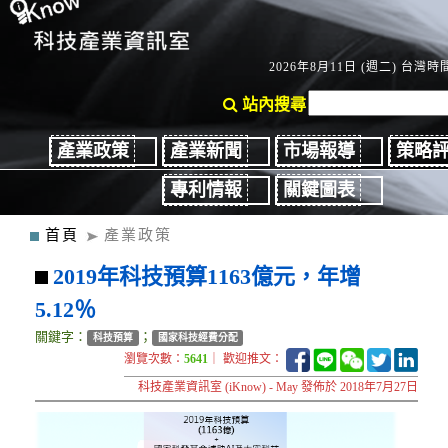
2026年8月11日 (週二) 台灣時間
站內搜尋
產業政策
產業新聞
市場報導
策略
專利情報
關鍵圖表
首頁
產業政策
2019年科技預算1163億元，年增
5.12％
關鍵字：
；
科技預算
國家科技經費分配
瀏覽次數：
5641
｜ 歡迎推文：
科技產業資訊室 (iKnow) - May 發佈於 2018年7月27日