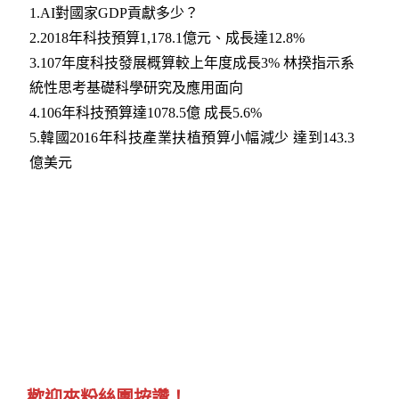
1.
AI對國家GDP貢獻多少？
2.
2018年科技預算1,178.1億元、成長達12.8%
3.
107年度科技發展概算較上年度成長3% 林揆指示系
統性思考基礎科學研究及應用面向
4.
106年科技預算達1078.5億 成長5.6%
5.
韓國2016年科技產業扶植預算小幅減少 達到143.3
億美元
歡迎來粉絲團按讚！