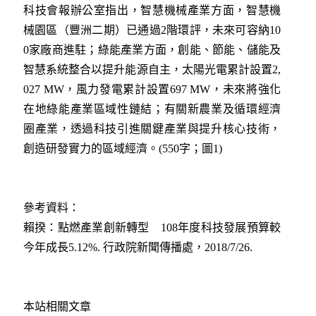
科技會報辦公室指出，智慧機械產業方面，智慧機
械園區（豐洲二期）已通過2階環評，未來可容納10
0家廠商進駐；綠能產業方面，創能、節能、儲能及
智慧系統整合以提升能源自主，太陽光電累計設置2,
027 MW，風力發電累計設置697 MW，未來將強化
在地綠能產業區域性鏈結；有關新農業及循環經濟
圈產業，透過科技引進關鍵產業與提升核心技術，
創造研發實力的區域經濟。(550字；圖1)
參考資料：
賴揆：點燃產業創新轉型 108年度科技發展預算較
今年成長5.12%. 行政院新聞傳播處，2018/7/26.
本站相關文章