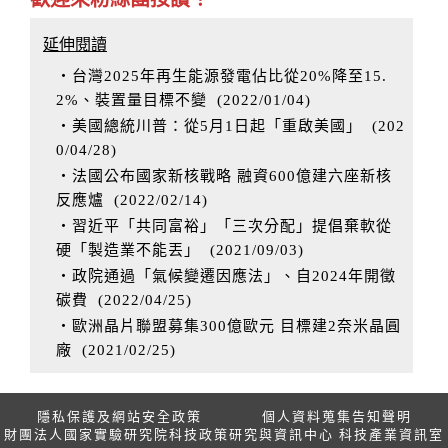
延伸閱讀
‧台灣2025年再生能源發電佔比從20%降至15.
2%、裝置量目標不變
(
2022/01/04
)
‧美國總統川普：從5月1日起「重啟美國」
(
202
0/04/28
)
‧法國公布國家新核戰略 融資600億建六座新核
反應爐
(
2022/02/14
)
‧習近平「共同富裕」「三次分配」提倡棄軟從
硬「製造業不能丟」
(
2021/09/03
)
‧政院通過「氣候變遷因應法」、自2024年開徵
碳費
(
2022/04/25
)
‧歐洲晶片聯盟募集300億歐元 目標建2奈米晶圓
廠
(
2021/02/25
)
隱私保護及網站安全政策
個人資料蒐集告知聲明
財團法人國家實驗研究院科技政策研究與資訊中心 科技產業資訊室