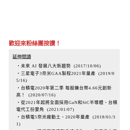
歡迎來粉絲團按讚！
延伸閱讀
‧未來 AI 發展八大新趨勢
(
2017/10/06
)
‧三星電子3奈米GAA製程2021年量產
(
2019/0
5/16
)
‧台積電2020年第二季 每股賺台幣4.66元創新
高！
(
2020/07/16
)
‧從2021年起將全面採用GaN和SiC半導體、台積
電代工扮要角
(
2021/01/07
)
‧台積電5奈米廠動土、2020年量產
(
2018/01/3
1
)