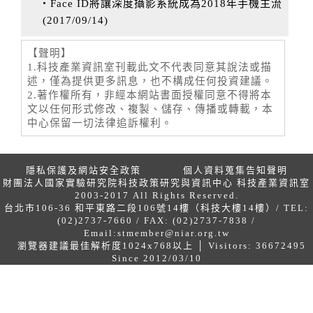
‧Face ID將讓深度攝影系統成為2018年手機主流
(
2017/09/14
)
【聲明】
1.科技產業資訊室刊載此文不代表同意其說法或描
述，僅為提供更多訊息，也不構成任何投資建議。
2.著作權所有，非經本網站書面授權同意不得將本
文以任何形式修改、複製、儲存、傳播或轉載，本
中心保留一切法律追訴權利。
隱私保護及網站安全政策
個人資料蒐集告知聲明
財團法人國家實驗研究院科技政策研究與資訊中心 科技產業資訊室
2003-2017 All Rights Reserved.
台北市106-36 和平東路二段106號14樓（科技大樓14樓）/ TEL:
(02)2737-7660 / FAX: (02)2737-7838 /
Email:
stmember@niar.org.tw
瀏覽器建議最佳解析度1024x768以上 │ Visitors: 36672495
Since 2012/03/10