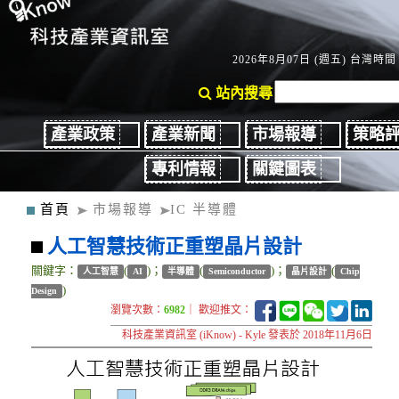
2026年8月07日 (週五) 台灣時間：
站內搜尋
產業政策
產業新聞
市場報導
策略
專利情報
關鍵圖表
首頁
市場報導
IC 半導體
人工智慧技術正重塑晶片設計
關鍵字：
(
)；
(
)；
(
人工智慧
AI
半導體
Semiconductor
晶片設計
Chip
)
Design
瀏覽次數：
6982
｜ 歡迎推文：
科技產業資訊室 (iKnow) - Kyle 發表於 2018年11月6日