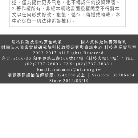
述，僅為提供更多訊息，也不構成任何投資建議。
2.著作權所有，非經本網站書面授權同意不得將本
文以任何形式修改、複製、儲存、傳播或轉載，本
中心保留一切法律追訴權利。
隱私保護及網站安全政策
個人資料蒐集告知聲明
財團法人國家實驗研究院科技政策研究與資訊中心 科技產業資訊室
2003-2017 All Rights Reserved.
台北市106-36 和平東路二段106號14樓（科技大樓14樓）/ TEL:
(02)2737-7660 / FAX: (02)2737-7838 /
Email:
stmember@niar.org.tw
瀏覽器建議最佳解析度1024x768以上 │ Visitors: 36706454
Since 2012/03/10