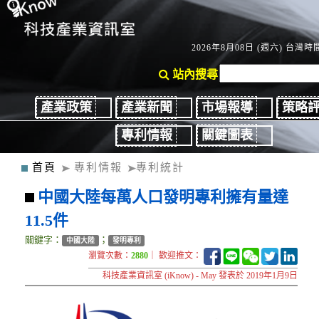
2026年8月08日 (週六) 台灣時間
站內搜尋
產業政策
產業新聞
市場報導
策略
專利情報
關鍵圖表
首頁
專利情報
專利統計
中國大陸每萬人口發明專利擁有量達
11.5件
關鍵字：
；
中國大陸
發明專利
瀏覽次數：
2880
｜ 歡迎推文：
科技產業資訊室 (iKnow) - May 發表於 2019年1月9日