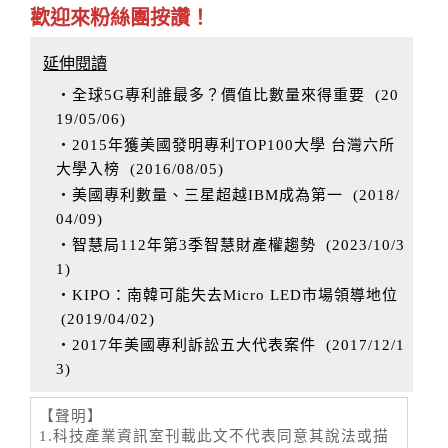
歡迎來粉絲團按讚！
延伸閱讀
‧全球5G專利誰最多？價值比數量來得重要
(
20
19/05/06
)
‧2015年獲美國發明專利TOP100大學 台灣六所
大學入榜
(
2016/08/05
)
‧美國專利數量、三星超越IBM成為第一
(
2018/
04/09
)
‧智慧局112年第3季智慧財產權趨勢
(
2023/10/3
1
)
‧KIPO：南韓可能失去Micro LED市場領導地位
(
2019/04/02
)
‧2017年美國專利訴訟五大代表案件
(
2017/12/1
3
)
【聲明】
1.科技產業資訊室刊載此文不代表同意其說法或描