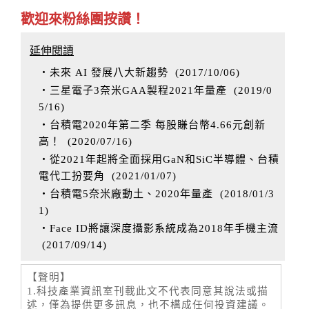
歡迎來粉絲團按讚！
延伸閱讀
‧未來 AI 發展八大新趨勢
(
2017/10/06
)
‧三星電子3奈米GAA製程2021年量產
(
2019/0
5/16
)
‧台積電2020年第二季 每股賺台幣4.66元創新
高！
(
2020/07/16
)
‧從2021年起將全面採用GaN和SiC半導體、台積
電代工扮要角
(
2021/01/07
)
‧台積電5奈米廠動土、2020年量產
(
2018/01/3
1
)
‧Face ID將讓深度攝影系統成為2018年手機主流
(
2017/09/14
)
【聲明】
1.科技產業資訊室刊載此文不代表同意其說法或描
述，僅為提供更多訊息，也不構成任何投資建議。