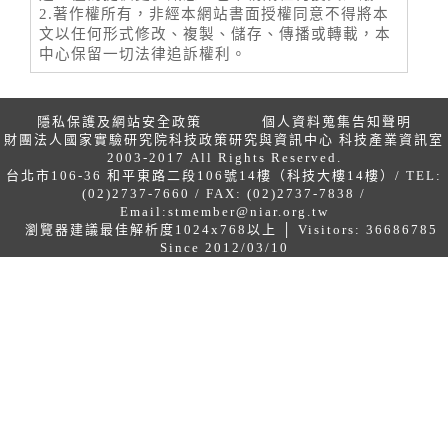
2.著作權所有，非經本網站書面授權同意不得將本
文以任何形式修改、複製、儲存、傳播或轉載，本
中心保留一切法律追訴權利。
隱私保護及網站安全政策
個人資料蒐集告知聲明
財團法人國家實驗研究院科技政策研究與資訊中心 科技產業資訊室
2003-2017 All Rights Reserved.
台北市106-36 和平東路二段106號14樓（科技大樓14樓）/ TEL:
(02)2737-7660 / FAX: (02)2737-7838 /
Email:
stmember@niar.org.tw
瀏覽器建議最佳解析度1024x768以上 │ Visitors: 36686785
Since 2012/03/10