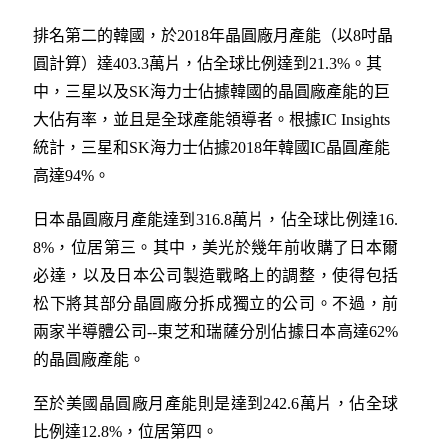
排名第二的韓國，於2018年晶圓廠月產能（以8吋晶
圓計算）達403.3萬片，佔全球比例達到21.3%。其
中，三星以及SK海力士佔據韓國的晶圓廠產能的巨
大佔有率，並且是全球產能領導者。根據IC Insights
統計，三星和SK海力士佔據2018年韓國IC晶圓產能
高達94%。
日本晶圓廠月產能達到316.8萬片，佔全球比例達16.
8%，位居第三。其中，美光於幾年前收購了日本爾
必達，以及日本公司製造戰略上的調整，使得包括
松下將其部分晶圓廠分拆成獨立的公司。不過，前
兩家半導體公司--東芝和瑞薩分別佔據日本高達62%
的晶圓廠產能。
至於美國晶圓廠月產能則是達到242.6萬片，佔全球
比例達12.8%，位居第四。