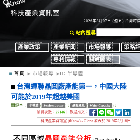
2026年8月07日 (週五) 台灣時間：
站內搜尋
產業政策
產業新聞
市場報導
策略
專利情報
關鍵圖表
首頁
市場報導
IC 半導體
台灣蟬聯晶圓廠產能第一，中國大陸
可能於2019年超越美國
關鍵字：
(
)；
(
)；
半導體
Semiconductor
晶圓產能
Wafer Capacity
瀏覽次數：
27146
｜ 歡迎推文：
科技產業資訊室 (iKnow) - Gloria 發表於 2019年2月18日