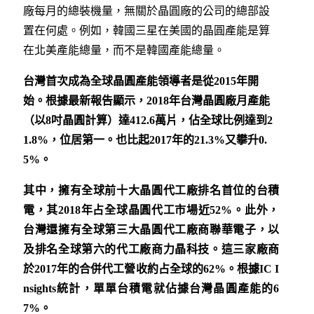
廠每月的總裝機量，無關於晶圓廠的公司的總部設
置在何處。例如，韓國三星在美國的晶圓產能是算
在北美產能總量，而不是韓國產能總量。
台灣首次成為全球晶圓產能領導者是從2015
年開
始。
根據最新報告顯示，
2018
年台灣晶圓廠月產能
（以
8
吋晶圓計算）達
412.6
萬片，佔全球比例達到
2
1.8%
，位居第一。也比起
2017
年的
21.3%
又攀升
0.
5%。
其中，擁有全球前十大晶圓代工廠排名首位的台積
電，其2018
年占全球晶圓代工市場近
52%
。此外，
台灣還擁有全球第三大晶圓代工廠商聯華電子，以
及排名全球第六的代工廠商力晶科技。這三家廠商
於
2017
年的合併代工營收約占全球的
62%
。根據
IC I
nsights
統計，單單台積電就佔據台灣晶圓產能的
6
7%。