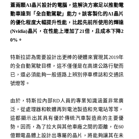
蓋兩顆
AI
晶片設計的電腦，這解決方案足以推動電
動車達到「全自動駕駛」能力。該客製化的
AI
晶片
的優化程度大幅提升性能，比起先前所使用的輝達
(Nvidia)
晶片，在性能上增加了
21
倍，且成本下降
2
0%
。
特斯拉認為需要設計出更棒的硬體來實現其2019年
的全自動駕駛目標，這不僅僅是在高速公路行駛而
已，還必須能夠一般道路上辨別停車標誌和交通訊
號燈等。
由於，特斯拉內部RD人員的專業知識涵蓋非常廣
泛，從處理器和軟體再到電池製造和充電站等等，
這都顯示出其具有優於傳統汽車製造商的主要優
勢。因而，為了拉大與其他車廠之間的距離，在60
億顆電晶體上設計出專屬的晶片，將能夠讓其在未