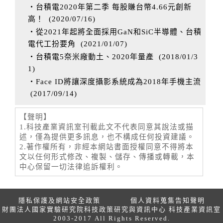
‧台積電2020年第二季 每股賺台幣4.66元創新
高！
(
2020/07/16
)
‧從2021年起將全面採用GaN和SiC半導體、台積
電代工扮要角
(
2021/01/07
)
‧台積電5奈米廠動土、2020年量產
(
2018/01/3
1
)
‧Face ID將讓深度攝影系統成為2018年手機主流
(
2017/09/14
)
【聲明】
1.科技產業資訊室刊載此文不代表同意其說法或描
述，僅為提供更多訊息，也不構成任何投資建議。
2.著作權所有，非經本網站書面授權同意不得將本
文以任何形式修改、複製、儲存、傳播或轉載，本
中心保留一切法律追訴權利。
隱私保護及網站安全政策
個人資料蒐集告知聲明
財團法人國家實驗研究院科技政策研究與資訊中心 科技產業資訊室
2003-2017 All Rights Reserved.