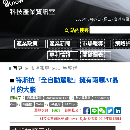
2026年8月07日 (週五) 台灣時間：
站內搜尋
產業政策
產業新聞
市場報導
策略
專利情報
關鍵圖表
首頁
市場報導
IC 半導體
特斯拉「全自動駕駛」擁有兩顆AI晶
片的大腦
關鍵字：
(
)；
(
自動駕駛車
Autonomous Car
無人駕駛車
Self-driving
)；
(
)；
(
)
Car
特斯拉
Tesla
AI晶片
AI Chip
瀏覽次數：
16678
｜ 歡迎推文：
科技產業資訊室 (iKnow) - Kyle 發表於 2019年8月26日