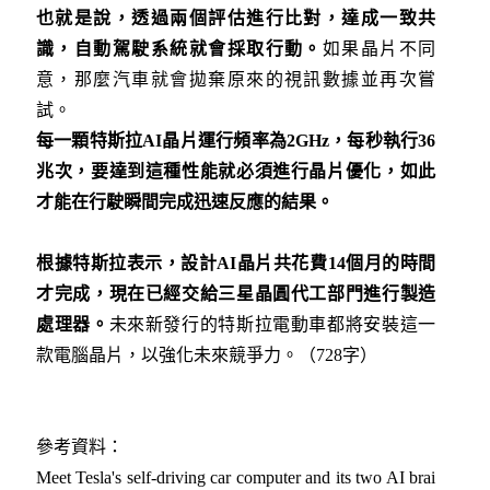
也就是說，透過兩個評估進行比對，達成一致共
識，自動駕駛系統就會採取行動。
如果晶片不同
意，那麼汽車就會拋棄原來的視訊數據並再次嘗
試。
每一顆特斯拉
AI
晶片運行頻率為
2GHz
，每秒執行
36
兆次，要達到這種性能就必須進行晶片優化，如此
才能在行駛瞬間完成迅速反應的結果。
根據特斯拉表示，設計
AI
晶片共花費
14
個月的時間
才完成，現在已經交給三星晶圓代工部門進行製造
處理器。
未來新發行的特斯拉電動車都將安裝這一
款電腦晶片，以強化未來競爭力。（728字）
參考資料：
Meet Tesla's self-driving car computer and its two AI brai