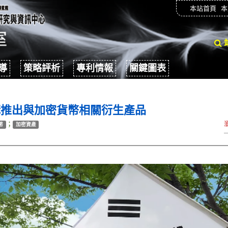
本站首頁
本
導
策略評析
專利情報
關鍵圖表
構推出與加密貨幣相關衍生產品
；
幣
加密資產