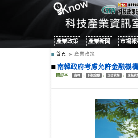
產業政策
產業新聞
市場報
首頁
產業政策
南韓政府考慮允許金融機
關鍵字：
；
；
；
南韓
科技金融
加密貨幣
虛擬貨