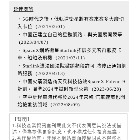
延伸閱讀
‧5G時代之後，低軌道衛星將有愈來愈多大廠切
入卡位
(
2021/02/01
)
‧中國正建立自己的星鏈網路，與美國展開競爭
(
2023/04/07
)
‧SpaceX網路衛星Starlink拓展多元客群服務卡
車、船舶及飛機
(
2021/03/11
)
‧Starlink遭法國法院撤銷頻段許可 將停止通訊網
路服務
(
2022/04/13
)
‧中國火箭製造商天兵科技仿效SpaceX Falcon 9
計劃，瞄準2024年試射新型火箭
(
2023/06/28
)
‧空中計程車時代將於2024年來臨 汽車廠商也開
始搶進該領域
(
2022/08/09
)
【聲明】
1.科技產業資訊室刊載此文不代表同意其說法或描
述，僅為提供更多訊息，也不構成任何投資建議。
2.著作權所有，非經本網站書面授權同意不得將本