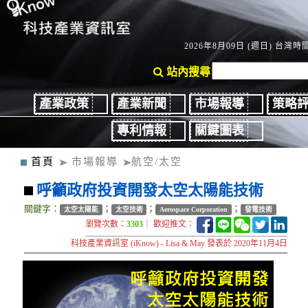
2026年8月09日 (週日) 台灣時間：
站內搜尋
產業政策
產業新聞
市場報導
策略
專利情報
關鍵圖表
首頁
市場報導
航空/太空
呼籲政府投資開發太空太陽能技術
關鍵字：
；
；
；
太空太陽能
太空技術
Aerospace Corporation
發電技術
瀏覽次數：
3303
｜ 歡迎推文：
科技產業資訊室 (iKnow) - Lisa & May 發表於 2020年11月4日