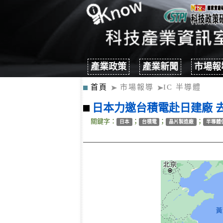
產業政策
產業新聞
市場報
首頁
市場報導
IC 半導體
日本力邀台積電赴日建廠 
關鍵字：
；
；
；
日本
台積電
晶片製造廠
半導體