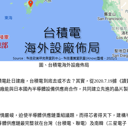
圖、台積電海外設廠佈局
電赴日建廠，台積電到底去或不去？其實，從2020.7.19據《
造廠能與日本國內半導體設備供應商合作，共同建立先進的晶片
19疫情嚴峻，迫使半導體供應鏈重組議題，而得芯者得天下，建
體供應鏈最完整就在台灣（台積電、聯電）及南韓（三星電子、SK