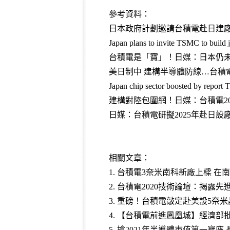
參考資料：
日本政府計劃邀請台積電赴日建廠。科技
Japan plans to invite TSMC to build j
台積電是「寶」！日媒：日本仍未放棄、
美日制中 建構半導體防線…台積電將
Japan chip sector boosted by report 
建構對陸包圍網！日媒：台積電2
日媒：台積電研擬2025年赴日設廠 2
相關文章：
1.
台積電3奈米南科新廠上樑 在南
2.
台積電2020技術論壇：揭露先
3.
重磅！台積電敲定赴美設5奈米晶
4.
【台積電前進鳳凰城】經濟部批
5.
搶2021年半導體市值第一寶座 