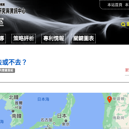
本站首頁
本
導
策略評析
專利情報
關鍵圖表
去或不去？
瀏
供應鏈重組