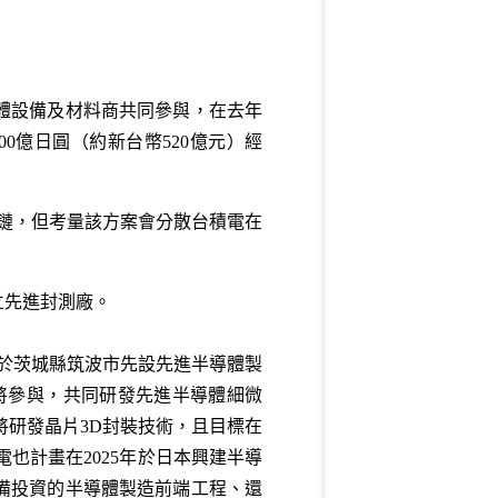
體設備及材料商共同參與，在去年
00億日圓（約新台幣520億元）經
鏈，但考量該方案會分散台積電在
立先進封測廠。
1年於茨城縣筑波市先設先進半導體製
商也將參與，共同研發先進半導體細微
將研發晶片3D封裝技術，且目標在
也計畫在2025年於日本興建半導
備投資的半導體製造前端工程、還