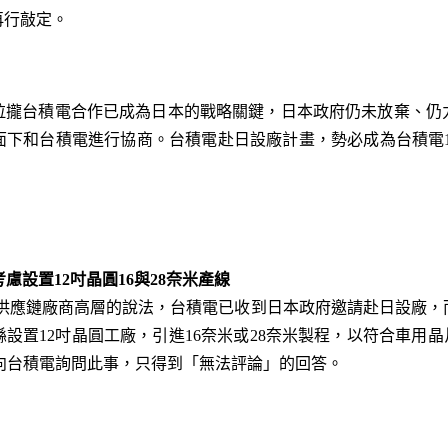
再行敲定。
拉攏台積電合作已成為日本的戰略關鍵，日本政府仍未放棄、仍
下和台積電進行協商。台積電赴日設廠計畫，勢必成為台積電1月1
廠 考慮設置12吋晶圓16與28奈米產線
根據多個供應鏈廠商高層的說法，台積電已收到日本政府邀請赴日設廠
設置12吋晶圓工廠，引進16奈米或28奈米製程，以符合車用晶
新聞向台積電詢問此事，只得到「無法評論」的回答。