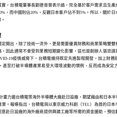
其實，台積電董事長劉德音曾表示過，完全基於客戶需求且生產
0%，而中國則佔20%，反觀日本客戶佔不到5%。所以，關於
與。
鍵
穩定開出，除了技術一流外，更是需要優異財務和商業策略雙雙
略，因此通常不會受到業務短期變化影響，這也是創辦人張忠謀
VID-19疫情威脅下，台積電維持既定先進製程開發，加上財
，甚至打破半導體產業易受大環境波動的慣例、反而成為安定
府計畫力邀台積電等海外半導體大廠赴日設廠，期望藉由和日本
產業。報導指出，台積電與以東京威力科創（TEL）為首的日本
同意赴日設廠的海外廠商提供興建工廠等所需的資金援助，預估