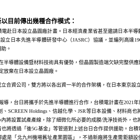
所以目前傳出幾種合作模式：
積電赴日本設立晶圓廠計畫。日本經濟產業省甚至邀請日本半導
訂合資設立日本先進半導體研發中心（JASRC）協議，並編列高達19
補助。
在半導體設備暨材料技術具有優勢，但晶圓製造端欠缺完整供應
定放棄在日本設立晶圓廠。
成立合資公司，雙方將以各出資一半的合作架構，在日本東京設
7日報導，台日將攜手於先進半導體進行合作，台積電計畫在202
SCREEN Holdings、信越化學、JSR等日本設備、材料
內將設置試產產線，除了細微化所必要的成膜/洗淨技術外，也
業省也將透過「後5G基金」等管道對上述台日合作提供援助。台積電
腳處是「北九州機場舊址產業園區」，不過新廠將生產需鉅額設