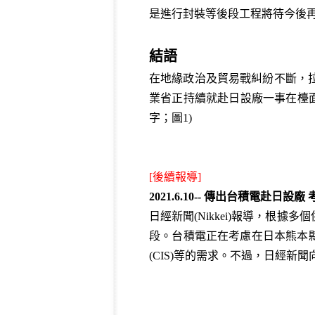
是進行封裝等後段工程將待今後
結語
在地緣政治及貿易戰糾紛不斷，
業省正持續就赴日設廠一事在檯面
字；圖1)
[後續報導]
2021.6.10-- 傳出台積電赴日設
日經新聞(Nikkei)報導，
段。台積電正在考慮在日本熊本縣
(CIS)等的需求。不過，日經