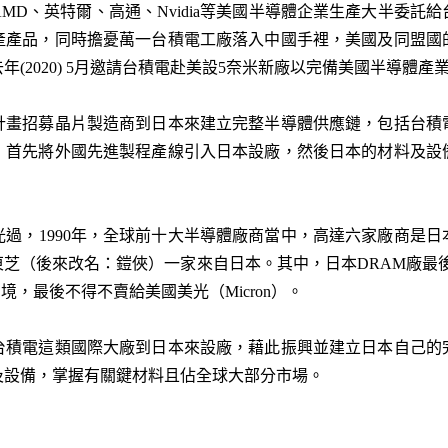
MD、英特爾、高通、Nvidia等美國半導體企業生產大半委託
產產品，同時擔憂萬一台積電工廠落入中國手裡，美國及同盟國
(2020) 5月邀請台積電赴美設5奈米新廠以完備美國半導體產
計畫招募晶片製造商到日本來建立完整半導體供應鏈，包括台積
，首先將外國先進製程產線引入日本設廠，然後日本的材料及設
過，1990年，全球前十大半導體廠商當中，高達六家廠商是日本
東芝（後來改名：鎧俠）一家來自日本。其中，日本DRAM廠最後合併成
境，最後不得不賣給美國美光（Micron）。
台積電這類國際大廠到日本來設廠，藉此振興並建立日本自己的
及設備，掌握有關鍵材料且佔全球大部分市場。