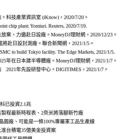
產業資訊室 (iKnow)，2020/7/20。
oint chip plant: Yomiuri. Reuters, 2020/7/19.
力邀赴日設廠。MoneyDJ理財網，2020/12/23。
赴日設封測廠。聯合新聞網，2021/1/5。
TSMC to build Tokyo facility. The Edge Markets, 2021/1/5.
025年在日本建半導體廠
。MoneyDJ理財網，
2021/1/7。
021年先設研發中心。DIGITIMES，2021/1/7。
科已投資2.1兆
進製程最新時程表、2奈米將落腳新竹廠​
圓廠、可能是一條100%專屬軍工品生產線​
准台積電35億美金投資案​
晶圓代工是關鍵​