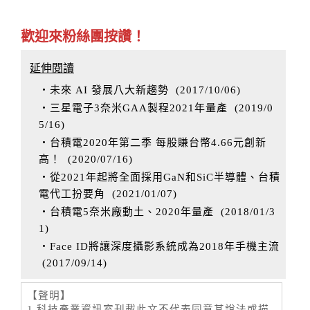
歡迎來粉絲團按讚！
延伸閱讀
‧未來 AI 發展八大新趨勢
(
2017/10/06
)
‧三星電子3奈米GAA製程2021年量產
(
2019/0
5/16
)
‧台積電2020年第二季 每股賺台幣4.66元創新
高！
(
2020/07/16
)
‧從2021年起將全面採用GaN和SiC半導體、台積
電代工扮要角
(
2021/01/07
)
‧台積電5奈米廠動土、2020年量產
(
2018/01/3
1
)
‧Face ID將讓深度攝影系統成為2018年手機主流
(
2017/09/14
)
【聲明】
1.科技產業資訊室刊載此文不代表同意其說法或描