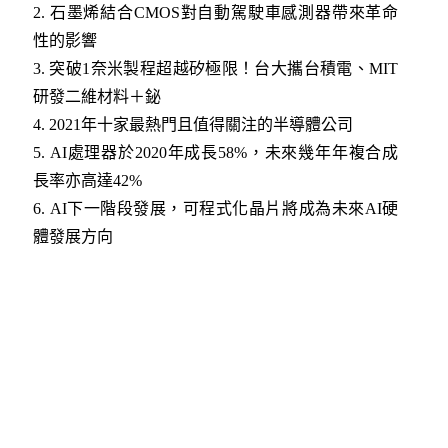
2.
石墨烯結合CMOS對自動駕駛車感測器帶來革命
性的影響
3.
突破1奈米製程超越矽極限！台大攜台積電、MIT
研發二維材料＋鉍
4.
2021年十家最熱門且值得關注的半導體公司
5.
AI處理器於2020年成長58%，未來幾年年複合成
長率亦高達42%
6.
AI下一階段發展，可程式化晶片將成為未來AI硬
體發展方向