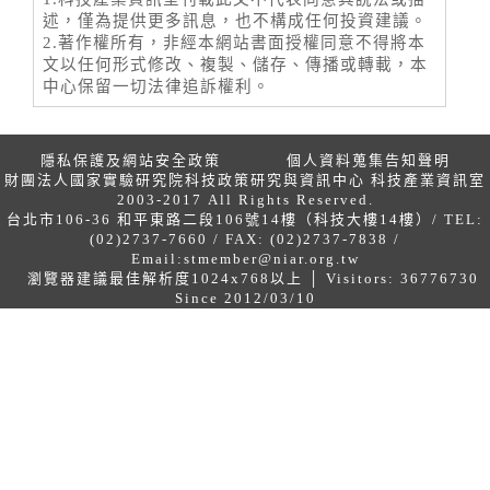
述，僅為提供更多訊息，也不構成任何投資建議。
2.著作權所有，非經本網站書面授權同意不得將本
文以任何形式修改、複製、儲存、傳播或轉載，本
中心保留一切法律追訴權利。
隱私保護及網站安全政策
個人資料蒐集告知聲明
財團法人國家實驗研究院科技政策研究與資訊中心 科技產業資訊室
2003-2017 All Rights Reserved.
台北市106-36 和平東路二段106號14樓（科技大樓14樓）/ TEL:
(02)2737-7660 / FAX: (02)2737-7838 /
Email:
stmember@niar.org.tw
瀏覽器建議最佳解析度1024x768以上 │ Visitors: 36776730
Since 2012/03/10