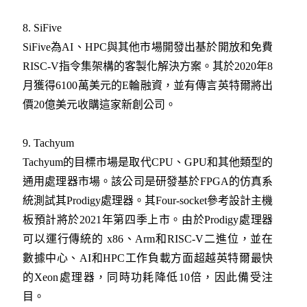
8. SiFive
SiFive為AI、HPC與其他市場開發出基於開放和免費
RISC-V指令集架構的客製化解決方案。其於2020年8
月獲得6100萬美元的E輪融資，並有傳言英特爾將出
價20億美元收購這家新創公司。
9. Tachyum
Tachyum的目標市場是取代CPU、GPU和其他類型的
通用處理器市場。該公司是研發基於FPGA的仿真系
統測試其Prodigy處理器。其Four-socket參考設計主機
板預計將於2021年第四季上市。由於Prodigy處理器
可以運行傳統的 x86、Arm和RISC-V二進位，並在
數據中心、AI和HPC工作負載方面超越英特爾最快
的Xeon處理器，同時功耗降低10倍，因此備受注
目。