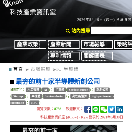
2026年8月10日 (週一) 台灣時間：
站內搜尋
產業政策
產業新聞
市場報導
策略
專利情報
關鍵圖表
首頁
市場報導
IC 半導體
最夯的前十家半導體新創公司
關鍵字：
(
)；
(
)；
人工智慧
AI
半導體
Semiconductor
新創公司
(
)；
(
)；
(
Startup
半導體
Semiconductor
高性能運算
high-performance
；
)
computing
HPC
瀏覽次數：
8756
｜ 歡迎推文：
科技產業資訊室 (iKnow) - Kyle 發表於 2021年6月30日