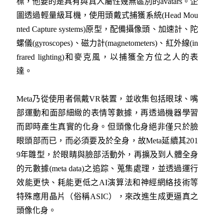
標，他要的是具有與真人屬性幾無區別的avatars。企
圖透過輕量級耳機，使用頭戴式捕獲系統(Head Mou
nted Capture systems)原型，配備攝像頭、加速計、陀
螺儀(gyroscopes)、磁力計(magnetometers)、紅外線(in
frared lighting)和麥克風，以捕獲全方位之人的表
達。
Meta乃從使用者佩戴VR裝置，並收集包括眼球、嘴
部運動和面部細緻的表情等數據，再透過機器學習
而即時產生真實的化身。但頭像化身絕非僅只於臉
眼頭部而已，而必須要及於全身，故Meta延續其201
9年雛型，於眼睛與臉部活動外，再擴及到人體全身
的元數據(meta data)之追踪、蒐集處理，並透過運行
效能更快、耗能更低之AI演算法和神經網絡技術等
特殊應用晶片（俗稱ASIC），來改進生成更逼真之
頭像化身。