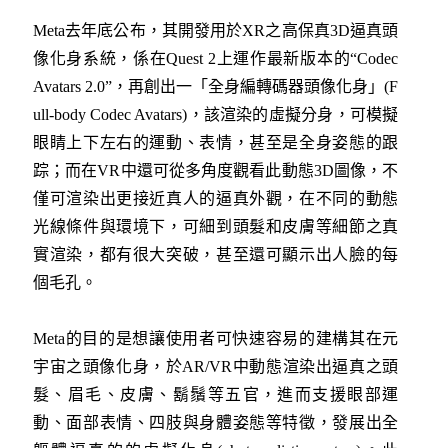
Meta去年底公布，其開發用於XR之高保真3D逼真頭
像化身系統，係在Quest 2上運作最新版本的“Codec
Avatars 2.0”，再創出一「全身編轉碼器頭像化身」(F
ull-body Codec Avatars)，該渲染的虛擬分身，可模擬
眼睛上下左右的運動、表情，甚至是全身姿態的跟
踪；而在VR中還可從多角度觀看此動態3D圖像，不
僅可渲染出更接近真人的逼真外觀，在不同的動態
光線條件與環境下，可細到頭髮和皮膚等細節之真
實渲染，都有很大突破，甚至還可顯示出人臉的每
個毛孔。
Meta的目的是想讓使用者可快速容易的建構其在元
宇宙之頭像化身，於AR/VR中動態渲染出逼真之頭
髮、眉毛、皮膚、鬍鬚等五官，進而支援眼部運
動、面部表情、四肢與身體姿態等特徵，發展出全