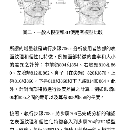
圖二、一般人模型和3D使用者模型比較
所謂的增量就是執行步驟706，分析使用者臉部的表
面紋理和個性化特徵，例如面部特徵的曲率和大小
的差異之計算：中前額804和854、右臉頰810和86
0、左臉頰812和862、鼻子（在尖端）820和870、上
唇816和866，下唇818和868和下巴線814和864。此
外，針對面部特徵進行長度差異之計算：例如眼睛8
06和856之間的距離以及耳朵808和858的長度。
接著，執行步驟708，將步驟706已完成分析的確認
之表面紋理和個性化特徵套入到步驟704的3D模型
中。然後，執行步驟710，將使用者與一般人模型之