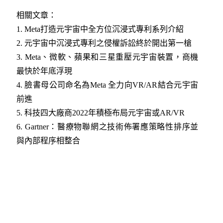
相關文章：
1.
Meta打造元宇宙中全方位沉浸式專利系列介紹
2.
元宇宙中沉浸式專利之侵權訴訟終於開出第一槍
3.
Meta、微軟、蘋果和三星重壓元宇宙裝置，商機
最快於年底浮現
4.
臉書母公司命名為Meta 全力向VR/AR結合元宇宙
前進
5.
科技四大廠商2022年積極布局元宇宙或AR/VR
6.
Gartner：醫療物聯網之技術佈署應策略性排序並
與內部程序相整合