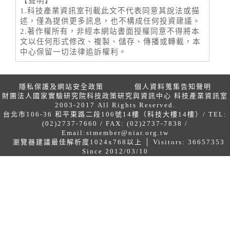
【聲明】
1.科技產業資訊室刊載此文不代表同意其說法或描
述，僅為提供更多訊息，也不構成任何投資建議。
2.著作權所有，非經本網站書面授權同意不得將本
文以任何形式修改、複製、儲存、傳播或轉載，本
中心保留一切法律追訴權利。
隱私保護及網站安全政策
個人資料蒐集告知聲明
財團法人國家實驗研究院科技政策研究與資訊中心 科技產業資訊室
2003-2017 All Rights Reserved.
台北市106-36 和平東路二段106號14樓（科技大樓14樓）/ TEL:
(02)2737-7660 / FAX: (02)2737-7838 /
Email:
stmember@niar.org.tw
瀏覽器建議最佳解析度1024x768以上 │ Visitors: 36657353
Since 2012/03/10