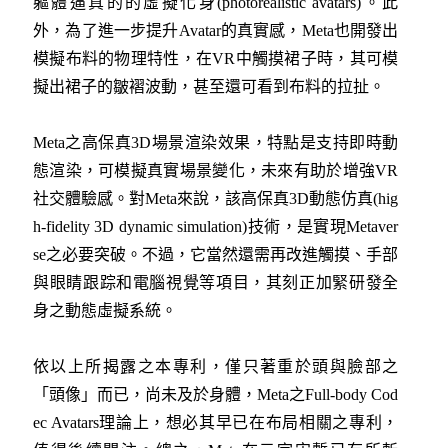
軀體逼真的的虛擬化身(photorealistic avatars)。此
外，為了進一步提升Avatar的真實感，Meta也開發出
模擬布料的物理特性，在VR中觸摸裙子時，其可模
擬出裙子的皺褶波動，甚至還可看到布料的拉扯。
Meta之高保真3D場景渲染效果，特點是支持即時動
態渲染，可模擬真實場景變化，未來有助於增強VR
社交體驗感。對Meta來說，該高保真3D動態仿真(hig
h-fidelity 3D dynamic simulation)技術，是實現Metaver
se之必要突破。不過，它當然還需再改進觸摸、手部
與眼睛跟踪和電腦視覺等項目，其刻正加緊研發全
身之動態虛擬系統。
依以上所揭露之本專利，僅只著重於頭與臉部之
「頭像」而已，尚未及於身體，Meta之Full-body Cod
ec Avatars理論上，想必其早已在布局相關之專利，