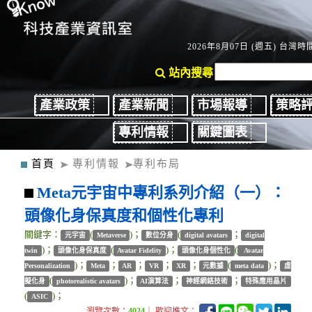
2026年8月07日 (週五) 台灣時間
站內搜尋
產業政策
產業新聞
市場報導
策略
專利情報
關鍵圖表
首頁
專利情報
專利布局
Meta元宇宙中專利系列介紹（一）：
頭像化身保真度和個性化專利
關鍵字：
(
)；
(
；
元宇宙
Metaverse
數位分身
digital avatars
digital
)；
(
)；
(
twin
頭像化身保真度
Avatar Fidelity
頭像化身個性化
Avatar
)；
；
；
；
；
(
)；
Personalization
Meta
AR
VR
XR
元數據
meta data
虛
(
)；
；
；
擬化身
photorealistic avatars
AI演算法
神經網絡技術
特殊應用晶片
(
)；
ASIC
瀏覽次數：
4024
｜ 歡迎推文：