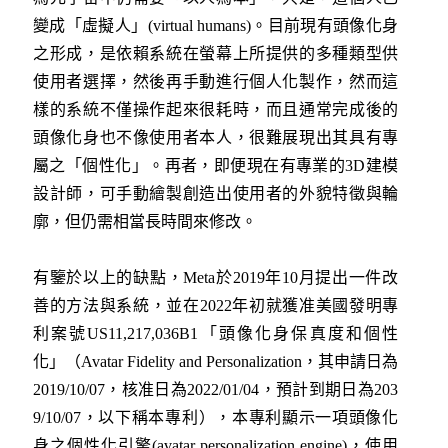
變成「虛擬人」(virtual humans)。目前現有頭像化身
之形成，是依賴系統在螢幕上所提供的多種類型供
使用者選擇，然後再手動進行個人化製作，然而這
樣的系統不僅操作起來很耗時，而且通常完成後的
頭像化身也不像使用者本人，很難展現出其具有專
屬之「個性化」。再者，即便現在有專業的3D建模
設計師，可手動繪製創造出使用者的外貌特徵與輪
廓，但仍需相當長時間來修改。
有鑒於以上的缺點，Meta於2019年10月提出一件改
善的方法與系統，並在2022年初就獲准美國發明專
利案號US11,217,036B1「頭像化身保真度和個性
化」（Avatar Fidelity and Personalization，其申請日為
2019/10/07，核准日為2022/01/04，預計到期日為203
9/10/07，以下稱本專利），本專利顯示一項頭像化
身之個性化引擎(avatar personalization engine)，使用