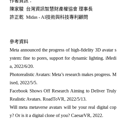
作者資訊：
陳家駿 台灣資訊智慧財產權協會 理事長
許正乾 Midas - AI技術與科技專利顧問
參考資料
Meta announced the progress of high-fidelity 3D avatar s
ystem: fine to pores, support for dynamic lighting. iMedi
a, 2022/6/20
.
Photorealistic Avatars: Meta’s research makes progress. M
ixed, 2022/5/5
.
Facebook Shows Off Research Aiming to Deliver Truly
Realistic Avatars. RoadToVR, 2022/5/13
.
Will meta metaverse avatars will be your real digital cop
y? Or is it a digital clone of you? CaesarVR, 2022
.