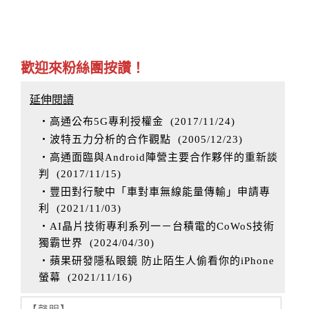
歡迎來粉絲團按讚！
延伸閱讀
‧高通公布5G專利授權金
(
2017/11/24
)
‧波特五力分析的合作觀點
(
2005/12/23
)
‧高通面臨與Android陣營主要合作夥伴的重新談
判
(
2017/11/15
)
‧豐田對行駛中「車對車無線能量傳輸」申請專
利
(
2021/11/03
)
‧AI晶片技術專利系列一－台積電的CoWoS技術
獨霸世界
(
2024/04/30
)
‧蘋果研發隱私眼鏡 防止陌生人偷看你的iPhone
螢幕
(
2021/11/16
)