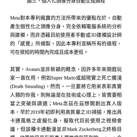
圖三、個人化頭像分身自動生成過程
Meta對本專利揭露的方法所帶來的優點在於，自動
產生個性化之頭像分身，完全依賴電腦系統的分析
與建模，而非憑藉目前使用者手動或3D建模設計師
的「感覺」所繪製，因此本專利宣稱所有的過程，
可在很短的時間內完成且成本更低。
其實，Avatars並非新穎的概念，因許多年來遊戲玩
家一直在用，例如Super Mario或超現實之死亡擱淺
(Death Stranding)，然而，一旦要將它用來表彰真實
人類的你我，則無論是在技術或心理上，皆需要相
當之突破與調適；Meta念茲在茲想開創出真人版
本，早於2019年初即利用高質量之3D掃描，推出具
卡通風格之虛擬化身，擬取代目前使用之視頻會
議，但該種卡通動漫並非Mark Zuckerberg之終極目