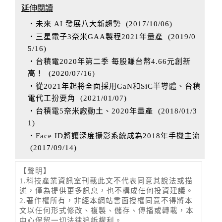
延伸閱讀
‧未來 AI 發展八大新趨勢
(
2017/10/06
)
‧三星電子3奈米GAA製程2021年量產
(
2019/0
5/16
)
‧台積電2020年第二季 每股賺台幣4.66元創新
高！
(
2020/07/16
)
‧從2021年起將全面採用GaN和SiC半導體、台積
電代工扮要角
(
2021/01/07
)
‧台積電5奈米廠動土、2020年量產
(
2018/01/3
1
)
‧Face ID將讓深度攝影系統成為2018年手機主流
(
2017/09/14
)
【聲明】
1.科技產業資訊室刊載此文不代表同意其說法或描
述，僅為提供更多訊息，也不構成任何投資建議。
2.著作權所有，非經本網站書面授權同意不得將本
文以任何形式修改、複製、儲存、傳播或轉載，本
中心保留一切法律追訴權利。