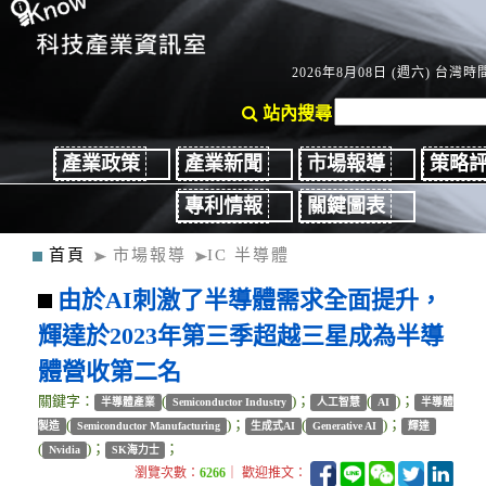
2026年8月08日 (週六) 台灣時間
站內搜尋
產業政策
產業新聞
市場報導
策略
專利情報
關鍵圖表
首頁
市場報導
IC 半導體
由於AI刺激了半導體需求全面提升，
輝達於2023年第三季超越三星成為半導
體營收第二名
關鍵字：
(
)；
(
)；
半導體產業
Semiconductor Industry
人工智慧
AI
半導體
(
)；
(
)；
製造
Semiconductor Manufacturing
生成式AI
Generative AI
輝達
(
)；
；
Nvidia
SK海力士
瀏覽次數：
6266
｜ 歡迎推文：