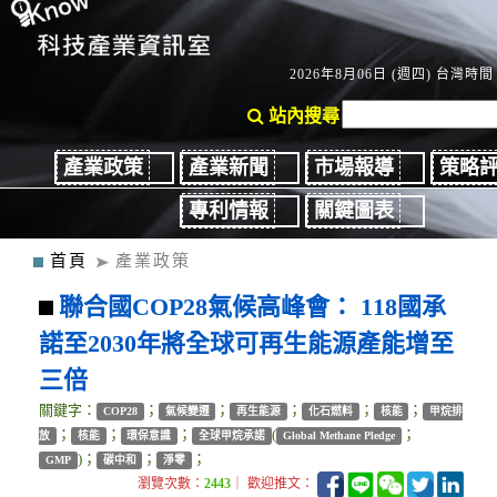
2026年8月06日 (週四) 台灣時間：
站內搜尋
產業政策
產業新聞
市場報導
策略
專利情報
關鍵圖表
首頁
產業政策
聯合國COP28氣候高峰會： 118國承
諾至2030年將全球可再生能源產能增至
三倍
關鍵字：
；
；
；
；
；
COP28
氣候變遷
再生能源
化石燃料
核能
甲烷排
；
；
；
(
；
放
核能
環保意識
全球甲烷承諾
Global Methane Pledge
)；
；
；
GMP
碳中和
淨零
瀏覽次數：
2443
｜ 歡迎推文：