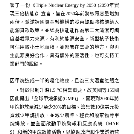
署了一份《Triple Nuclear Energy by 2050 (2050年實
現三倍核能)》宣言，旨在2050年前將核電容量增加
兩倍，並邀請國際金融機構的股東鼓勵將核能納入
能源貸款政策。並認為核能能作為第二大清潔可調
度基載電力來源，有利於能源安全。新型核子技術
可佔用較小土地面積，並部署在需要的地方，與再
生能源良好合作，具有額外的靈活性，也可支持工
業部門的脫碳。
因甲烷造成一半的暖化效應，且為三大溫室氣體之
o
一，對於限制升溫1.5
C相當重要，故美國等155國
因此提出「全球甲烷承諾(GMP)」，實現到2030年將
甲烷排放量減少至少30%的目標。籌集數10億美元投
資減少甲烷排放，並減少農業、糧食和廢棄物等甲
烷排放，並全面啟動甲烷警報和反應系統（MAR
S）和新的甲烷數據活動，以協助政府和企業透過監