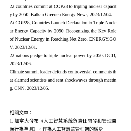
22 countries commit at COP28 to tripling nuclear capacit
y by 2050. Balkan Greenen Energy News, 2023/12/04
.
At COP28, Countries Launch Declaration to Triple Nucle
ar Energy Capacity by 2050, Recognizing the Key Role
of Nuclear Energy in Reaching Net Zero. ENERGY.GO
V, 2023/12/01
.
22 nations pledge to triple nuclear power by 2050. DCD,
2023/12/06
.
Climate summit leader defends controversial comments th
at alarmed scientists and sent shockwaves through meetin
g. CNN, 2023/12/05
.
相關文章：
1.
加拿大發布《人工智慧系統負責任開發和管理自
願行為準則》，作為人工智慧監管框架的暖身