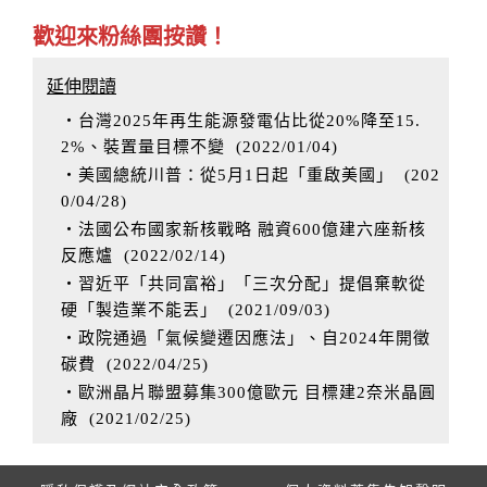
歡迎來粉絲團按讚！
延伸閱讀
‧台灣2025年再生能源發電佔比從20%降至15.
2%、裝置量目標不變
(
2022/01/04
)
‧美國總統川普：從5月1日起「重啟美國」
(
202
0/04/28
)
‧法國公布國家新核戰略 融資600億建六座新核
反應爐
(
2022/02/14
)
‧習近平「共同富裕」「三次分配」提倡棄軟從
硬「製造業不能丟」
(
2021/09/03
)
‧政院通過「氣候變遷因應法」、自2024年開徵
碳費
(
2022/04/25
)
‧歐洲晶片聯盟募集300億歐元 目標建2奈米晶圓
廠
(
2021/02/25
)