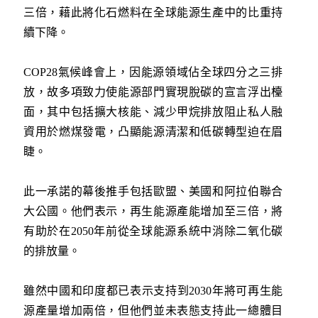
三倍，藉此將化石燃料在全球能源生產中的比重持
續下降。
COP28氣候峰會上，因能源領域佔全球四分之三排
放，故多項致力使能源部門實現脫碳的宣言浮出檯
面，其中包括擴大核能、減少甲烷排放阻止私人融
資用於燃煤發電，凸顯能源清潔和低碳轉型迫在眉
睫。
此一承諾的幕後推手包括歐盟、美國和阿拉伯聯合
大公國。他們表示，再生能源產能增加至三倍，將
有助於在2050年前從全球能源系統中消除二氧化碳
的排放量。
雖然中國和印度都已表示支持到2030年將可再生能
源產量增加兩倍，但他們並未表態支持此一總體目