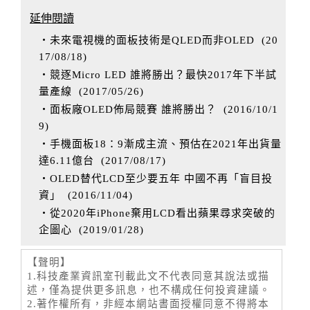
延伸閱讀
‧未來電視機的面板技術是QLED而非OLED
(
20
17/08/18
)
‧競逐Micro LED 誰將勝出？最快2017年下半試
量產線
(
2017/05/26
)
‧面板廠OLED佈局競賽 誰將勝出？
(
2016/10/1
9
)
‧手機面板18：9漸成主流、預估在2021年出貨量
達6.11億台
(
2017/08/17
)
‧OLED替代LCD至少要五年 中國不再「盲目投
資」
(
2016/11/04
)
‧從2020年iPhone棄用LCD看出蘋果尋求突破的
企圖心
(
2019/01/28
)
【聲明】
1.科技產業資訊室刊載此文不代表同意其說法或描
述，僅為提供更多訊息，也不構成任何投資建議。
2.著作權所有，非經本網站書面授權同意不得將本