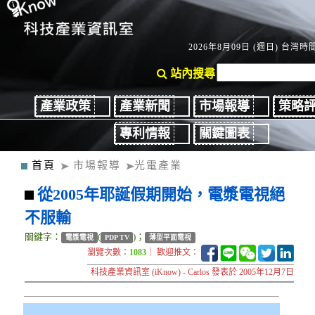
2026年8月09日 (週日) 台灣時間：
站內搜尋
產業政策
產業新聞
市場報導
策略
專利情報
關鍵圖表
首頁
市場報導
光電產業
從2005年耶誕假期開始，電漿電視絕
不服輸
關鍵字：
(
)；
電漿電視
PDP TV
薄型平面電視
瀏覽次數：
1083
｜ 歡迎推文：
科技產業資訊室 (iKnow) - Carlos 發表於 2005年12月7日