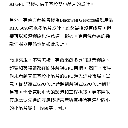
AI GPU 已經提供了基於雙小晶片的設計。
另外，有傳言輝達曾經為Blackwell GeForce旗艦產品
RTX 5090考慮多晶片設計，雖然最後沒有成真，但
卻可以知道輝達也注意這一趨勢。更何況輝達的幾
款伺服器產品也是如此設計。
簡單來說，不管怎樣，有愈來愈多資訊顯示輝達、
超微和英特爾都在關注解耦GPU架構。 然而，市場
尚未看到真正基於小晶片的GPU進入消費市場。畢
竟，從整體式GPU設計跨越到解耦式GPU設計絕非
易事。需要克服重大的製造和工程挑戰，更不用說
其還需要先進的互連技術來無縫連接所有這些微小
的小晶片呢！
（
968
字；圖1）