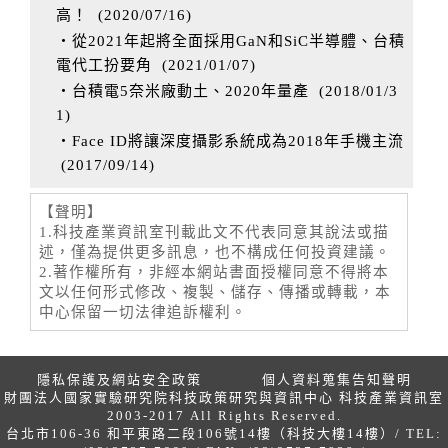
高！
(
2020/07/16
)
‧從2021年起將全面採用GaN和SiC半導體、台積
電代工扮要角
(
2021/01/07
)
‧台積電5奈米廠動土、2020年量產
(
2018/01/3
1
)
‧Face ID將讓深度攝影系統成為2018年手機主流
(
2017/09/14
)
【聲明】
1.科技產業資訊室刊載此文不代表同意其說法或描
述，僅為提供更多訊息，也不構成任何投資建議。
2.著作權所有，非經本網站書面授權同意不得將本
文以任何形式修改、複製、儲存、傳播或轉載，本
中心保留一切法律追訴權利。
隱私保護及網站安全政策
個人資料蒐集告知聲明
財團法人國家實驗研究院科技政策研究與資訊中心 科技產業資訊室
2003-2017 All Rights Reserved.
台北市106-36 和平東路二段106號14樓（科技大樓14樓）/ TEL: