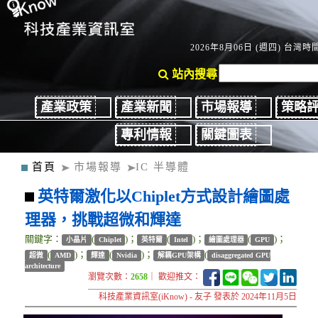
2026年8月06日 (週四) 台灣時間：
站內搜尋
產業政策
產業新聞
市場報導
策略
專利情報
關鍵圖表
首頁
市場報導
IC 半導體
英特爾激化以Chiplet方式設計繪圖處
理器，挑戰超微和輝達
關鍵字：
(
)；
(
)；
(
)；
小晶片
Chiplet
英特爾
Intel
繪圖處理器
GPU
(
)；
(
)；
(
超微
AMD
輝達
Nvidia
解耦GPU架構
disaggregated GPU
architecture
瀏覽次數：
2658
｜ 歡迎推文：
科技產業資訊室(iKnow) - 友子 發表於 2024年11月5日