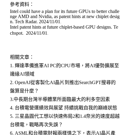
參考資料：
Intel could have a plan for its future GPUs to better challe
nge AMD and Nvidia, as patent hints at new chiplet desig
n.
Tech Radar. 2024/11/01
.
Intel patent hints at future chiplet-based GPU designs.
Te
chspot. 2024/11/01
.
相關文章：
1.
輝達準備進軍AI PC的CPU市場，將AI優勢擴展至
邊緣AI領域
2.
OpenAI從客製化AI晶片到推出SearchGPT搜尋的
盤算是什麼？
3.
中長期台灣半導體業所面臨最大的利多空因素
4.
台積電營運績效與展望 持續挑戰自我的巔峰狀態
5.
三星晶圓代工想以快速佈局2和1.4奈米的速度超越
台積電，戰略再次失誤？
6.
ASML和台積電財報兩樣情之下，表示AI晶片產