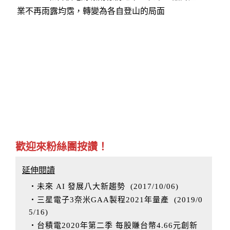
業不再雨露均霑，轉變為各自登山的局面
歡迎來粉絲團按讚！
延伸閱讀
‧未來 AI 發展八大新趨勢
(
2017/10/06
)
‧三星電子3奈米GAA製程2021年量產
(
2019/0
5/16
)
‧台積電2020年第二季 每股賺台幣4.66元創新