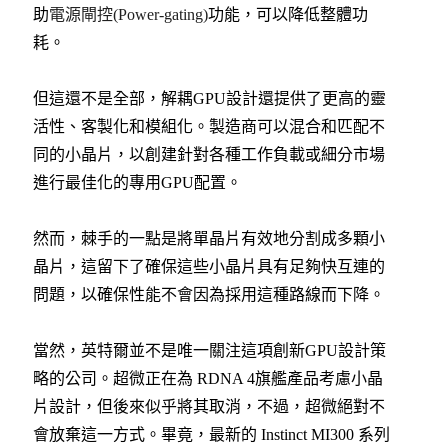
助
電源閘控(Power-gating)
功能，可以降低整體功
耗。
但這還不是全部，解耦GPU設計還提供了更高的靈
活性、客製化和模組化。製造商可以混合和匹配不
同的小晶片，以創建針對各種工作負載或細分市場
進行最佳化的專用GPU配置。
然而，棘手的一點是將單晶片有效地分割成多顆小
晶片，這留下了確保這些小晶片具有足夠快互連的
問題，以確保性能不會因為採用這種路線而下降。
當然，英特爾並不是唯一關注這項創新GPU設計策
略的公司。超微正在為 RDNA 4旗艦產品考慮小晶
片設計，但後來似乎將其取消，不過，超微絕對不
會放棄這一方式。畢竟，最新的 Instinct MI300 系列