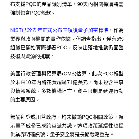
布支援PQC的產品類別清單，90天內相關採購將需
強制包含PQC條款。
NIST已於去年正式公布三項後量子加密標準
，作為
業界與政府機關的實作依據。但調查指出，僅有5%
組織已開始實際部署PQC，反映出落地推動仍面臨
技術與資源的挑戰。
美國行政管理與預算局(OMB)估算，此次PQC轉型
於未來10年內將花費超過71億美元，尚未包含軍事
與情報系統。多數機構坦言，資金限制是延遲行動
的主要原因。
無論拜登或川普政府，均未撤銷PQC相關政策，顯
示量子威脅已成跨黨派共識。這項政策延續性也提
供業界明確訊號：量子安全將是長期戰略重點。