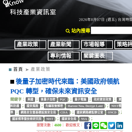
2026年8月07日 (週五) 台灣時間：
站內搜尋
產業政策
產業新聞
市場報導
策略
專利情報
關鍵圖表
首頁
產業政策
後量子加密時代來臨：美國政府領航
PQC 轉型，確保未來資訊安全
關鍵字：
；
(
)；
；
；
美國
後量子加密
PQC
量子電腦
政府資安政策
資
；
；
(
)；
料防護
國安風險
先竊取後解密
Harvest Now, Decrypt Later
NIST標
；
(
)；
(
)；
準
網路安全暨基礎設施安全局
CISA
國家網路總監辦公室
ONCD
(
)；
(
)；
國家標準暨技術研究院
NIST
國家安全局
NSA
瀏覽次數：
4600
｜ 歡迎推文：