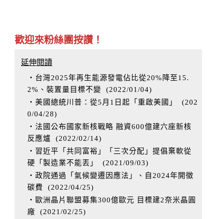
歡迎來粉絲團按讚！
延伸閱讀
‧台灣2025年再生能源發電佔比從20%降至15.
2%、裝置量目標不變
(
2022/01/04
)
‧美國總統川普：從5月1日起「重啟美國」
(
202
0/04/28
)
‧法國公布國家新核戰略 融資600億建六座新核
反應爐
(
2022/02/14
)
‧習近平「共同富裕」「三次分配」提倡棄軟從
硬「製造業不能丟」
(
2021/09/03
)
‧政院通過「氣候變遷因應法」、自2024年開徵
碳費
(
2022/04/25
)
‧歐洲晶片聯盟募集300億歐元 目標建2奈米晶圓
廠
(
2021/02/25
)