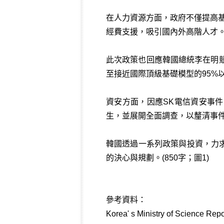
在人力資源方面，政府不僅提高
經費支援，吸引國內外高階人才
此次政策也回應韓國總統李在明競
至接近國際頂級基礎模型的95%
資安方面，因應SK電信資安事
生，並展開全面調查，以釐清事
韓國透過一系列政策與投資，力
的決心與規劃。(850字；圖1)
參考資料：
Korea' s Ministry of Science Rep