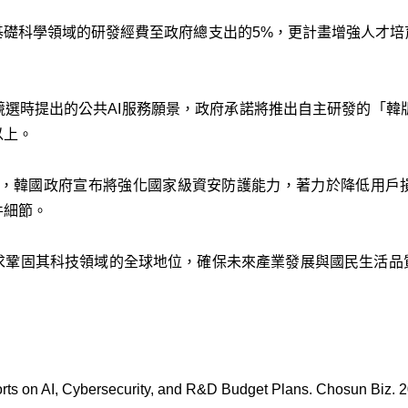
基礎科學領域的研發經費至政府總支出的5%，更計畫增強人才培
。
選時提出的公共AI服務願景，政府承諾將推出自主研發的「韓版C
以上。
件，韓國政府宣布將強化國家級資安防護能力，著力於降低用戶
件細節。
求鞏固其科技領域的全球地位，確保未來產業發展與國民生活品質
orts on AI, Cybersecurity, and R&D Budget Plans. Chosun Biz. 