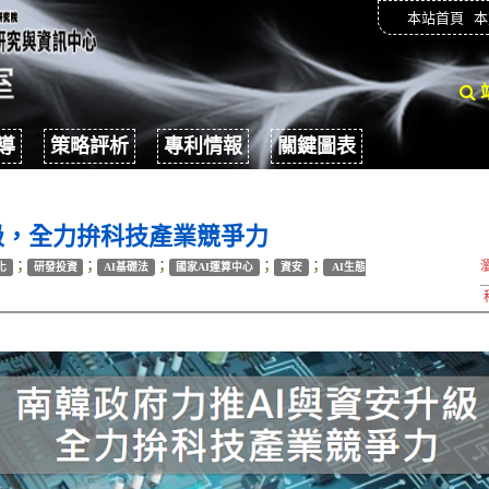
本站首頁
本
導
策略評析
專利情報
關鍵圖表
級，全力拚科技產業競爭力
；
；
；
；
；
化
研發投資
AI基礎法
國家AI運算中心
資安
AI生態