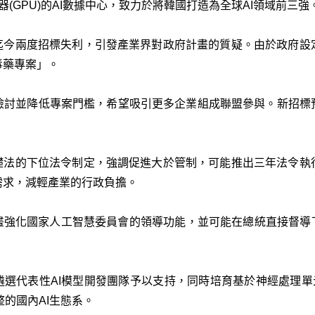
(GPU)的AI數據中心，致力於將韓國打造為全球AI領域前三強
案迄今兩度招標失利，引發產業界對政府計畫的質疑。由於政府設
毒藥專案」。
檢討並降低專案門檻，希望吸引更多企業組成聯盟參與。新招標
基礎法的下位法令制定，強調促進大於管制，可能推出三年法令執
需求，減輕產業的行政負擔。
畫強化國家人工智慧委員會的領導功能，並可能在總統直接督導
遴選代表性AI模型開發團隊予以支持，同時培育基於神經處理單元(
整的國內AI生態系。