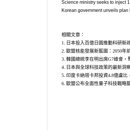
Science ministry seeks to inject 
Korean government unveils plan 
相關文章：
1.
日本投入百億日圓推動科研新
2.
歐盟核能發展新藍圖：2050年前
3
.
韓國總統李在明出席G7峰會，
4
.
日本與全球科技政策的最新洞察
5
.
印度卡納塔卡邦投資4.8億盧
6
.
歐盟公布全面性量子科技戰略