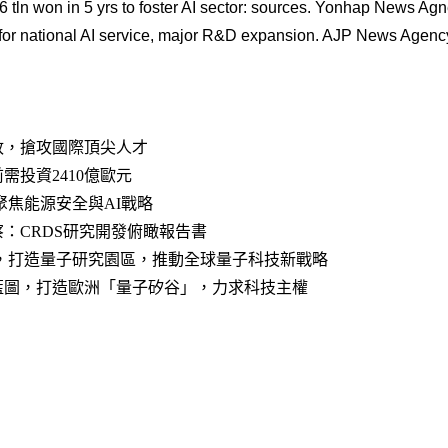
16 tln won in 5 yrs to foster AI sector: sources. Yonhap News A
for national AI service, major R&D expansion. AJP News Agenc
政，搶攻國際頂尖人才
需投資2410億歐元
聚焦能源安全與AI戰略
：CRDS研究開發俯瞰報告書
比，打造量子研究園區，推動全球量子科技新戰略
藍圖，打造歐洲「量子矽谷」，力求科技主權