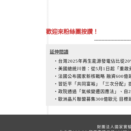
歡迎來粉絲團按讚！
-------------------------
延伸閱讀
‧台灣2025年再生能源發電佔比從20
‧美國總統川普：從5月1日起「重啟
‧法國公布國家新核戰略 融資600
‧習近平「共同富裕」「三次分配」
‧政院通過「氣候變遷因應法」、自2
‧歐洲晶片聯盟募集300億歐元 目標
財團法人國家實驗研究