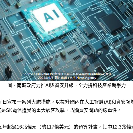
圖、南韓政府力推AI與資安升級，全力拚科技產業競爭力
T)近日宣布一系列大膽措施，以提升國內在人工智慧(AI)和資安
其是SK電信遭受的重大駭客攻擊，凸顯資安問題的嚴重性。
年超過16兆韓元（約117億美元）的預算計畫，其中12.3兆韓