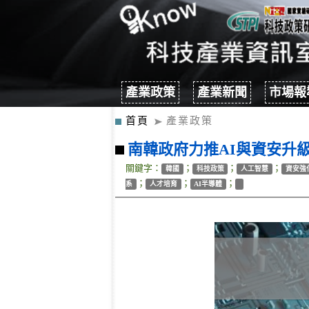
產業政策
產業新聞
市場報
首頁
產業政策
南韓政府力推AI與資安升
關鍵字：
；
；
；
韓國
科技政策
人工智慧
資安強
；
；
；
系
人才培育
AI半導體