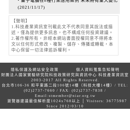
‧量子電腦在8種行業應用案例 未來將有重大變化
(
2021/11/17
)
【聲明】
1.科技產業資訊室刊載此文不代表同意其說法或描
述，僅為提供更多訊息，也不構成任何投資建議。
2.著作權所有，非經本網站書面授權同意不得將本
文以任何形式修改、複製、儲存、傳播或轉載，本
中心保留一切法律追訴權利。
隱私保護及網站安全政策
個人資料蒐集告知聲明
財團法人國家實驗研究院科技政策研究與資訊中心 科技產業資訊室
2003-2017 All Rights Reserved.
台北市106-36 和平東路二段106號14樓（科技大樓14樓）/ TEL:
(02)2737-7660 / FAX: (02)2737-7838 /
Email:
stmember@niar.org.tw
瀏覽器建議最佳解析度1024x768以上 │ Visitors: 36775987
Since 2012/03/10