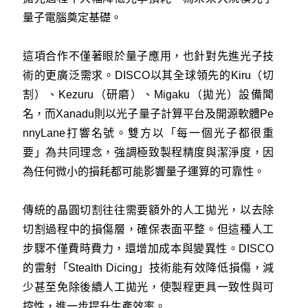
量子電腦奠定基礎。
這項合作不僅著眼於量子應用，也針對先進光子技
術的更廣泛需求。DISCO以其全球領先的Kiru（切
割）、Kezuru（研磨）、Migaku（拋光）設備聞
名，而Xanadu則以光子量子計算平台及開源軟體Pe
nnyLane打響名號。雙方以「每一個光子都很重
要」為共同理念，強調極致製程精度與潔淨度，因
為任何微小的損耗都可能影響量子運算的可靠性。
傳統的晶圓切割往往需要額外的人工拋光，以去除
切割過程中的損傷層，確保表面平整。但這種人工
步驟不僅費時費力，還增加成本與變異性。DISCO
的雷射「Stealth Dicing」技術能有效降低損傷，減
少甚至免除後續人工拋光，使製程更具一致性與可
控性，進一步提升生產效率。