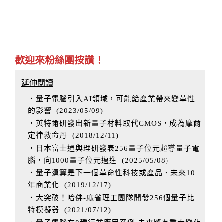
歡迎來粉絲團按讚！
延伸閱讀
‧量子電腦引入AI領域，可能給產業帶來變革性
的影響
(
2023/05/09
)
‧英特爾研發出新量子材料取代CMOS，成為摩爾
定律救命丹
(
2018/12/11
)
‧日本富士通與理研發表256量子位元超導量子電
腦，向1000量子位元邁進
(
2025/05/08
)
‧量子運算是下一個革命性科技或產品、未來10
年商業化
(
2019/12/17
)
‧大突破！哈佛-麻省理工團隊開發256個量子比
特模擬器
(
2021/07/12
)