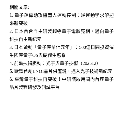
相關文章:
1.
量子運算助攻機器人運動控制：逆運動學求解迎
來新突破
2.
日本首台自主研製超導量子電腦亮相，邁向量子
科技自主新紀元
3.
日本啟動「量子產業化元年」：500億日圓投資催
生國產量子OS與硬體生態系
4.
前瞻技術脈動：光子與量子技術（202512）
5
.
歐盟首創LNOI晶片供應鏈，邁入光子技術新紀元
6.
臺灣量子科技再突破！中研院啟用國內首座量子
晶片製程研發及測試平台