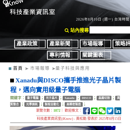
2026年8月10日 (週一) 台灣時間：
站內搜尋
產業政策
產業新聞
市場報導
策略
專利情報
關鍵圖表
首頁
市場報導
量子科技與應用
Xanadu與DISCO攜手推進光子晶片製
程，邁向實用級量子電腦
關鍵字：
；
；
；
；
；
量子電腦
光子晶片
Xanadu
DISCO
晶圓切割
異
；
；
；
；
質整合
光學損耗
製程自動化
高精密製造
瀏覽次數：
1872
｜ 歡迎推文：
科技產業資訊室(iKnow) - 黃松勳 發表於 2025年8月15日