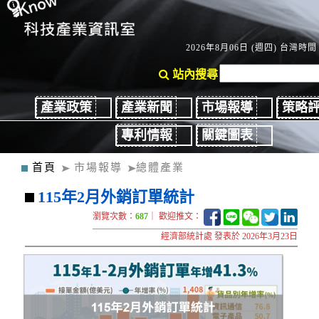
2026年8月06日 (週四) 台灣時間：
站內搜尋
產業政策
產業新聞
市場報導
策略
專利情報
關鍵圖表
首頁
市場報導
總體產業
115年2月外銷訂單統計
瀏覽次數：
687
｜ 歡迎推文：
經濟部統計處 發表於 2026年3月23日