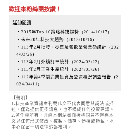
歡迎來粉絲團按讚！
延伸閱讀
‧2015年Top 10策略科技趨勢
(
2014/10/17
)
‧未來20年科技大趨勢
(
2015/10/16
)
‧113年2月批發、零售及餐飲業營業額統計
(
202
4/03/26
)
‧113年2月外銷訂單統計
(
2024/03/22
)
‧113年2月工業生產統計
(
2024/03/26
)
‧112年第4季製造業投資及營運概況調查報告
(
2
024/04/11
)
【聲明】
1.科技產業資訊室刊載此文不代表同意其說法或描
述，僅為提供更多訊息，也不構成任何投資建議。
2.著作權所有，非經本網站書面授權同意不得將本
文以任何形式修改、複製、儲存、傳播或轉載，本
中心保留一切法律追訴權利。