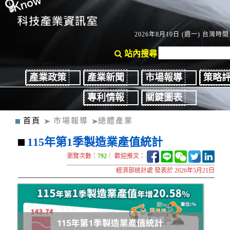
2026年8月10日 (週一) 台灣時間：
站內搜尋
產業政策
產業新聞
市場報導
策略
專利情報
關鍵圖表
首頁
市場報導
總體產業
115年第1季製造業產值統計
瀏覽次數：
792
｜ 歡迎推文：
經濟部統計處 發表於 2026年5月21日