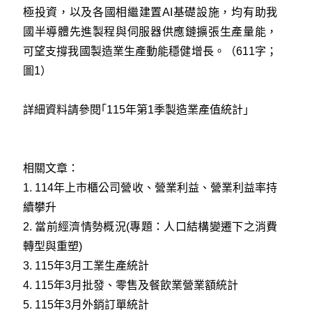
極投資，以及各國相繼建置AI基礎設施，均有助我
國半導體先進製程與伺服器供應鏈擴張生產量能，
可望支撐我國製造業生產動能穩健增長。（611字；
圖1）
詳細資料請參閱｢115年第1季製造業產值統計」
相關文章：
1.
114年上市櫃公司營收、營業利益、營業利益率持
續攀升
2.
當前經濟情勢概況(專題：人口結構變遷下之消費
轉型與重塑)
3.
115年3月工業生產統計
4.
115年3月批發、零售及餐飲業營業額統計
5.
115年3月外銷訂單統計