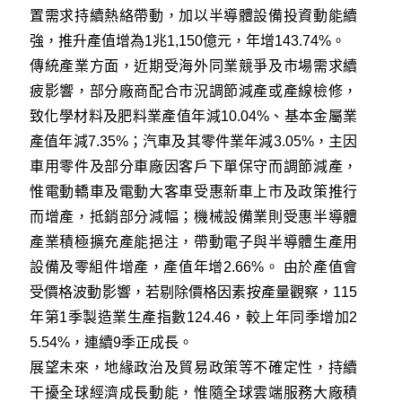
置需求持續熱絡帶動，加以半導體設備投資動能續
強，推升產值增為1兆1,150億元，年增143.74%。
傳統產業方面，近期受海外同業競爭及市場需求續
疲影響，部分廠商配合市況調節減產或產線檢修，
致化學材料及肥料業產值年減10.04%、基本金屬業
產值年減7.35%；汽車及其零件業年減3.05%，主因
車用零件及部分車廠因客戶下單保守而調節減產，
惟電動轎車及電動大客車受惠新車上市及政策推行
而增產，抵銷部分減幅；機械設備業則受惠半導體
產業積極擴充產能挹注，帶動電子與半導體生產用
設備及零組件增產，產值年增2.66%。 由於產值會
受價格波動影響，若剔除價格因素按產量觀察，115
年第1季製造業生產指數124.46，較上年同季增加2
5.54%，連續9季正成長。
展望未來，地緣政治及貿易政策等不確定性，持續
干擾全球經濟成長動能，惟隨全球雲端服務大廠積