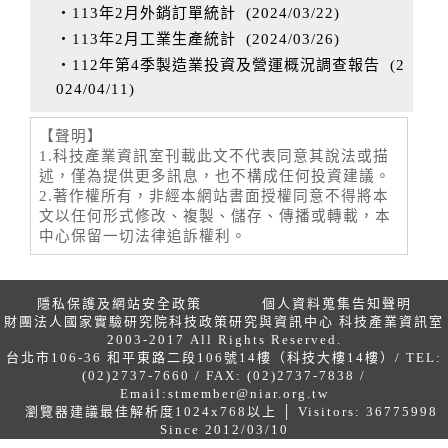
‧113年2月外銷訂單統計
(
2024/03/22
)
‧113年2月工業生產統計
(
2024/03/26
)
‧112年第4季製造業投資及營運概況調查報告
(
2
024/04/11
)
【聲明】
1.科技產業資訊室刊載此文不代表同意其說法或描
述，僅為提供更多訊息，也不構成任何投資建議。
2.著作權所有，非經本網站書面授權同意不得將本
文以任何形式修改、複製、儲存、傳播或轉載，本
中心保留一切法律追訴權利。
隱私保護及網站安全政策
個人資料蒐集告知聲明
財團法人國家實驗研究院科技政策研究與資訊中心 科技產業資訊室
2003-2017 All Rights Reserved.
台北市106-36 和平東路二段106號14樓（科技大樓14樓）/ TEL:
(02)2737-7660 / FAX: (02)2737-7838 /
Email:
stmember@niar.org.tw
瀏覽器建議最佳解析度1024x768以上 │ Visitors: 36775998
Since 2012/03/10