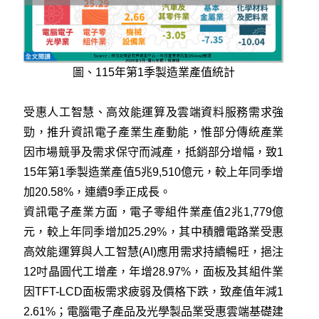
圖、115年第1季製造業產值統計
受惠人工智慧、高效能運算及雲端資料服務需求強
勁，推升資訊電子產業生產動能，惟部分傳統產業
因市場競爭及需求保守而減產，抵銷部分增幅，致1
15年第1季製造業產值5兆9,510億元，較上年同季增
加20.58%，連續9季正成長。
資訊電子產業方面，電子零組件業產值2兆1,779億
元，較上年同季增加25.29%，其中積體電路業受惠
高效能運算與人工智慧(AI)應用需求持續暢旺，挹注
12吋晶圓代工增產，年增28.97%，面板及其組件業
因TFT-LCD面板需求疲弱及價格下跌，致產值年減1
2.61%；電腦電子產品及光學製品業受惠雲端基礎建