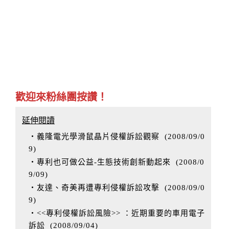
歡迎來粉絲團按讚！
延伸閱讀
‧義隆電光學滑鼠晶片侵權訴訟觀察
(
2008/09/0
9
)
‧專利也可做公益-生態技術創新動起來
(
2008/0
9/09
)
‧友達、奇美再遭專利侵權訴訟攻擊
(
2008/09/0
9
)
‧<<專利侵權訴訟風險>> ：近期重要的車用電子
訴訟
(
2008/09/04
)