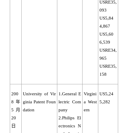
USRE35,
093
US5,84
4,867
US5,60
6,539
USRE34,
965
USRE35,
158
200
University of Vir
1.General E
Virgini
US5,24
8年
ginia Patent Foun
lectric Com
a West
5,282
5月
dation
pany
ern
20
2.Philips El
日
ectronics N