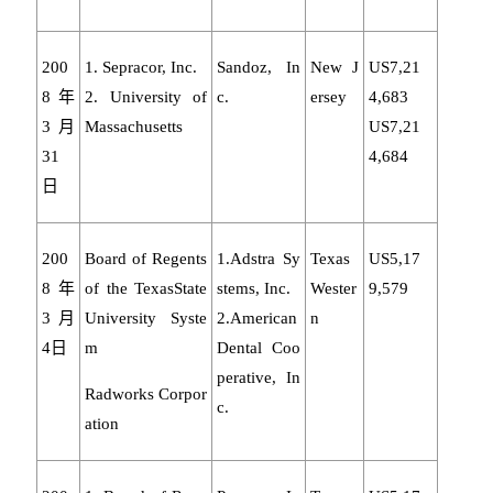
200
1. Sepracor, Inc.
Sandoz, In
New J
US7,21
8年
2. University of
c.
ersey
4,683
3月
Massachusetts
US7,21
31
4,684
日
200
Board of Regents
1.Adstra Sy
Texas
US5,17
8年
of the TexasState
stems, Inc.
Wester
9,579
3月
University Syste
2.American
n
4日
m
Dental Coo
perative, In
Radworks Corpor
c.
ation