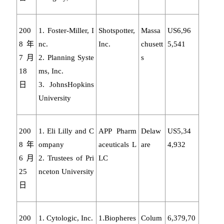
200
1. Foster-Miller, I
Shotspotter,
Massa
US6,96
8年
nc.
Inc.
chusett
5,541
7月
2. Planning Syste
s
18
ms, Inc.
日
3. JohnsHopkins
University
200
1. Eli Lilly and C
APP Pharm
Delaw
US5,34
8年
ompany
aceuticals L
are
4,932
6月
2. Trustees of Pri
LC
25
nceton University
日
200
1. Cytologic, Inc.
1.Biopheres
Colum
6,379,70