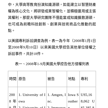
中，大學高等教育扮演知識源頭，如能建立以智慧財產
權為核心文化，將研發成果智權化，並積極運用或主張
其權利。那麼大學研究團隊不僅能當成知識擴散源頭，
也可成為前瞻科技創新、創業與技術商品化推動的起
點。
以美國專利訴訟調查為例，表一為今年（2008年1月1日
至2008年9月10日）以來美國大學控告其他單位侵權之
訴訟事件，共計18件。
表一、2008年1-9月美國大學控告他方侵權列表
時間
原告
被告
地點
專利
200
1. University of I
1. Amgen, I
Iowa S
US5,16
8年
owa
nc.
outher
8,062 U
9月
2. University of I
2. Immunex
n
S5,385,8