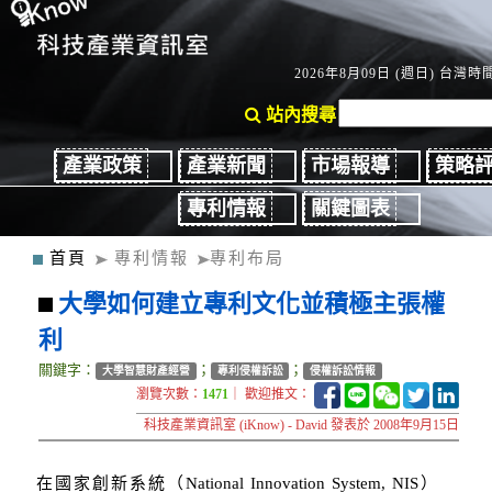
2026年8月09日 (週日) 台灣時間：
站內搜尋
產業政策
產業新聞
市場報導
策略
專利情報
關鍵圖表
首頁
專利情報
專利布局
大學如何建立專利文化並積極主張權
利
關鍵字：
；
；
大學智慧財產經營
專利侵權訴訟
侵權訴訟情報
瀏覽次數：
1471
｜ 歡迎推文：
科技產業資訊室 (iKnow) - David 發表於 2008年9月15日
在國家創新系統（National Innovation System, NIS）