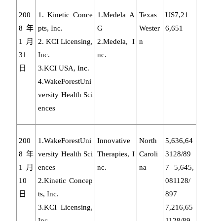
200
1. Kinetic Conce
1.Medela A
Texas
US7,21
8年
pts, Inc.
G
Wester
6,651
1月
2. KCI Licensing,
2.Medela, I
n
31
Inc.
nc.
日
3.KCI USA, Inc.
4.WakeForestUni
versity Health Sci
ences
200
1.WakeForestUni
Innovative
North
5,636,64
8年
versity Health Sci
Therapies, I
Caroli
3128/89
1月
ences
nc.
na
7 5,645,
10
2.Kinetic Concep
081128/
日
ts, Inc.
897
3.KCI Licensing,
7,216,65
Inc.
1128/89