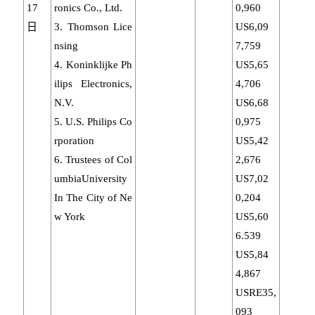
17
ronics Co., Ltd.
0,960
日
3. Thomson Lice
US6,09
nsing
7,759
4. Koninklijke Ph
US5,65
ilips Electronics,
4,706
N.V.
US6,68
5. U.S. Philips Co
0,975
rporation
US5,42
6. Trustees of Col
2,676
umbiaUniversity
US7,02
In The City of Ne
0,204
w York
US5,60
6.539
US5,84
4,867
USRE35,
093