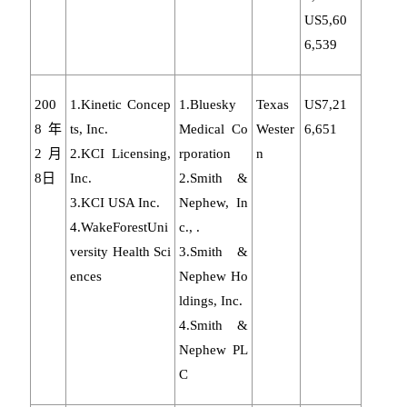
US5,60
6,539
200
1.Kinetic Concep
1.Bluesky
Texas
US7,21
8年
ts, Inc.
Medical Co
Wester
6,651
2月
2.KCI Licensing,
rporation
n
8日
Inc.
2.Smith &
3.KCI USA Inc.
Nephew, In
4.WakeForestUni
c., .
versity Health Sci
3.Smith &
ences
Nephew Ho
ldings, Inc.
4.Smith &
Nephew PL
C