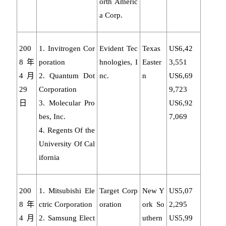
orth Americ
a Corp.
200
1. Invitrogen Cor
Evident Tec
Texas
US6,42
8年
poration
hnologies, I
Easter
3,551
4月
2. Quantum Dot
nc.
n
US6,69
29
Corporation
9,723
日
3. Molecular Pro
US6,92
bes, Inc.
7,069
4. Regents Of the
University Of Cal
ifornia
200
1. Mitsubishi Ele
Target Corp
New Y
US5,07
8年
ctric Corporation
oration
ork So
2,295
4月
2. Samsung Elect
uthern
US5,99