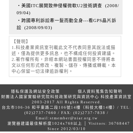
‧美國ITC展開致伸侵權微軟U2技術調查
(
2008/
09/04
)
‧跨國專利訴訟牽一髮而動全身---看GPS晶片訴
訟
(
2008/09/03
)
【聲明】
1.科技產業資訊室刊載此文不代表同意其說法或描
述，僅為提供更多訊息，也不構成任何投資建議。
2.著作權所有，非經本網站書面授權同意不得將本
文以任何形式修改、複製、儲存、傳播或轉載，本
中心保留一切法律追訴權利。
隱私保護及網站安全政策
個人資料蒐集告知聲明
財團法人國家實驗研究院科技政策研究與資訊中心 科技產業資訊室
2003-2017 All Rights Reserved.
台北市106-36 和平東路二段106號14樓（科技大樓14樓）/ TEL:
(02)2737-7660 / FAX: (02)2737-7838 /
Email:
stmember@niar.org.tw
瀏覽器建議最佳解析度1024x768以上 │ Visitors: 36768447
Since 2012/03/10