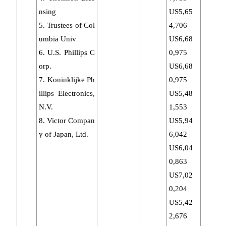
nsing
US5,65
5. Trustees of Col
4,706
umbia Univ
US6,68
6. U.S. Phillips C
0,975
orp.
US6,68
7. Koninklijke Ph
0,975
illips Electronics,
US5,48
N.V.
1,553
8. Victor Compan
US5,94
y of Japan, Ltd.
6,042
US6,04
0,863
US7,02
0,204
US5,42
2,676