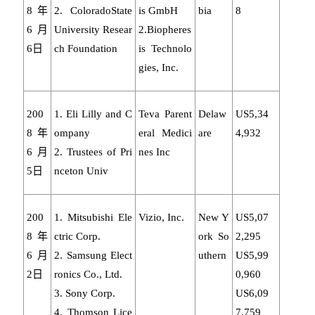
8年
2. ColoradoState
is GmbH
bia
8
6月
University Resear
2.Biopheres
6日
ch Foundation
is Technolo
gies, Inc.
200
1. Eli Lilly and C
Teva Parent
Delaw
US5,34
8年
ompany
eral Medici
are
4,932
6月
2. Trustees of Pri
nes Inc
5日
nceton Univ
200
1. Mitsubishi Ele
Vizio, Inc.
New Y
US5,07
8年
ctric Corp.
ork So
2,295
6月
2. Samsung Elect
uthern
US5,99
2日
ronics Co., Ltd.
0,960
3. Sony Corp.
US6,09
4. Thomson Lice
7,759