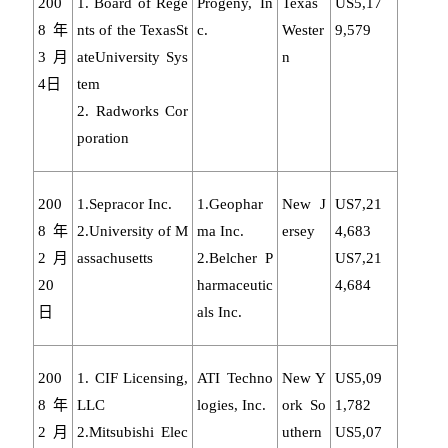
200
1. Board of Rege
Progeny, In
Texas
US5,17
8年
nts of the TexasSt
c.
Wester
9,579
3月
ateUniversity Sys
n
4日
tem
2. Radworks Cor
poration
200
1.Sepracor Inc.
1.Geophar
New J
US7,21
8年
2.University of M
ma Inc.
ersey
4,683
2月
assachusetts
2.Belcher P
US7,21
20
harmaceutic
4,684
日
als Inc.
200
1. CIF Licensing,
ATI Techno
New Y
US5,09
8年
LLC
logies, Inc.
ork So
1,782
2月
2.Mitsubishi Elec
uthern
US5,07