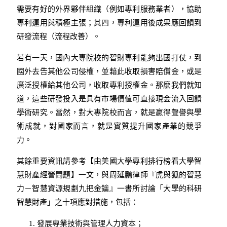
需要有好的外界夥伴組織（例如專利服務業者），協助
專利運用與積極主張；其四，專利運用後成果應回饋到
研發流程（流程改善）。
若有一天，國內大專院校的智財專利能夠出國打仗，到
國外去告其他公司侵權，並藉此收取損害賠償金，或是
廣泛授權給其他公司，收取專利授權金。那麼我們就知
道，這些研發投入是具有市場價值可直接現金流入回饋
學術研究。當然，對大專院校而言，就是贏得聲譽與學
術成就，對國家而言，就是實質提升國家產業的競爭
力。
其餘重要資訊請參考【
由美國大學專利排行榜看大學智
慧財產經營問題
】一文，與周延鵬律師『虎與狐的智慧
力－智慧資源規劃九把金鑰』一書所討論「大學的科研
智慧財產」之十項應對措施，包括：
發展專業技術與管理人力資本；