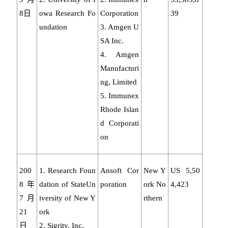
8日
owa Research Fo
Corporation
39
undation
3. Amgen U
SA Inc.
4. Amgen
Manufacturi
ng, Limited
5. Immunex
Rhode Islan
d Corporati
on
200
1. Research Foun
Ansoft Cor
New Y
US 5,50
8年
dation of StateUn
poration
ork No
4,423
7月
iversity of New Y
rthern
21
ork
日
2. Sigrity, Inc.