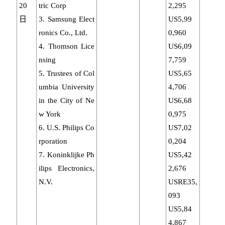
20
tric Corp
2,295
日
3. Samsung Elect
US5,99
ronics Co., Ltd.
0,960
4. Thomson Lice
US6,09
nsing
7,759
5. Trustees of Col
US5,65
umbia University
4,706
in the City of Ne
US6,68
w York
0,975
6. U.S. Philips Co
US7,02
rporation
0,204
7. Koninklijke Ph
US5,42
ilips Electronics,
2,676
N.V.
USRE35,
093
US5,84
4,867