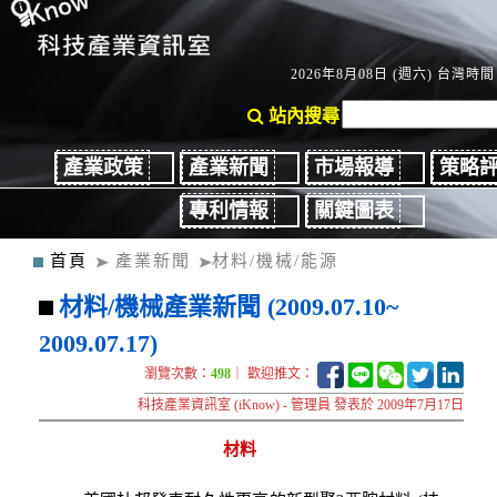
2026年8月08日 (週六) 台灣時間：
站內搜尋
產業政策
產業新聞
市場報導
策略
專利情報
關鍵圖表
首頁
產業新聞
材料/機械/能源
材料/機械產業新聞 (2009.07.10~
2009.07.17)
瀏覽次數：
498
｜ 歡迎推文：
科技產業資訊室 (iKnow) - 管理員 發表於 2009年7月17日
材料